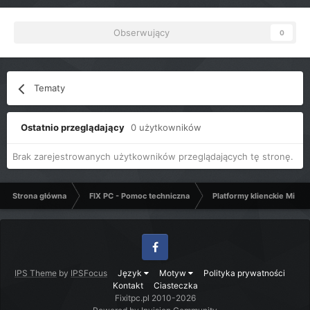
Obserwujący
0
Tematy
Ostatnio przeglądający
0 użytkowników
Brak zarejestrowanych użytkowników przeglądających tę stronę.
Strona główna
FIX PC - Pomoc techniczna
Platformy klienckie Micro
Facebook
IPS Theme
by
IPSFocus
Język
Motyw
Polityka prywatności
Kontakt
Ciasteczka
Fixitpc.pl 2010-2026