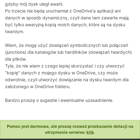
gdyby mój dysk uległ awarii.
Po trzecie nie będę uruchamiał z OneDrive'a aplikacji ani
danych w sposób dynamiczny, czyli dane tam zawarte mają
być tylko awaryjną kopią moich danych, które są na dysku
twardym.
Wiem, że mogę użyć dowiązań symbolicznych lub połączeń
(junctions) dla katalogów lub hardlinków (dowiązań twardych)
dla plików.
Tyle, że nie wiem z czego lepiej skorzystać i czy utworzyć
"kopię" danych z mojego dysku w OneDrive, czy może
odwrotnie, czyli utworzyć dowiązanie na dysku twardym dla
założonego w OneDrive folderu.
Bardzo proszę o sugestie i ewentualne uzasadnienie.
Pomoc jest darmowa, ale proszę rozważ przekazanie dotacji na
utrzymanie serwisu:
klik
.