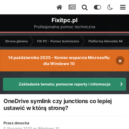
Fixitpc.pl
Profesjonalna pomoc techniczna
Strona główna
FIX PC - Pomoc techniczna
Platformy klienckie Micro
14 października 2025 - Koniec wsparcia Microsoftu
×
dla Windows 10
Zakładanie tematu: pomocne raporty i informacje
OneDrive symlink czy junctions co lepiej
ustawić w którą stronę?
Przez
dmocha
5 Stycznia 2020
w
Windows 10