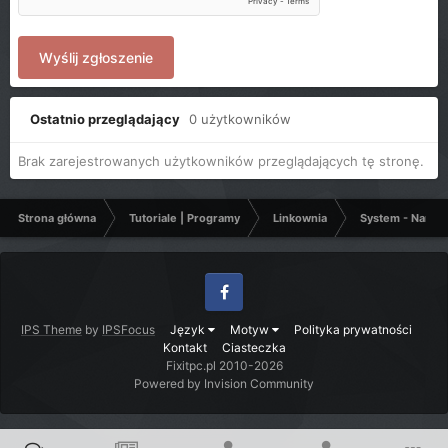
Wyślij zgłoszenie
Ostatnio przeglądający
0 użytkowników
Brak zarejestrowanych użytkowników przeglądających tę stronę.
Strona główna
Tutoriale | Programy
Linkownia
System - Narzęd
Facebook
IPS Theme
by
IPSFocus
Język
Motyw
Polityka prywatności
Kontakt
Ciasteczka
Fixitpc.pl 2010-2026
Powered by Invision Community