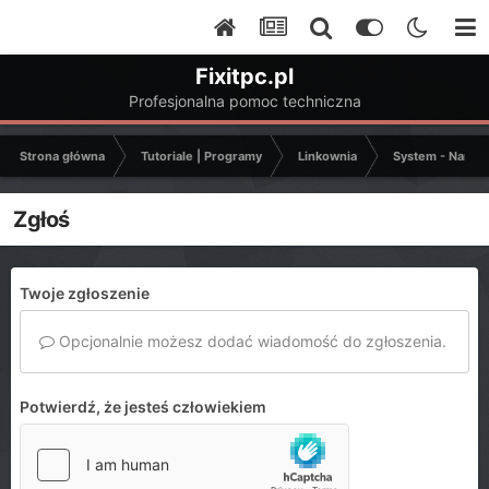
Fixitpc.pl
Profesjonalna pomoc techniczna
Strona główna
Tutoriale | Programy
Linkownia
System - Narzęd
Zgłoś
Twoje zgłoszenie
Opcjonalnie możesz dodać wiadomość do zgłoszenia.
Potwierdź, że jesteś człowiekiem