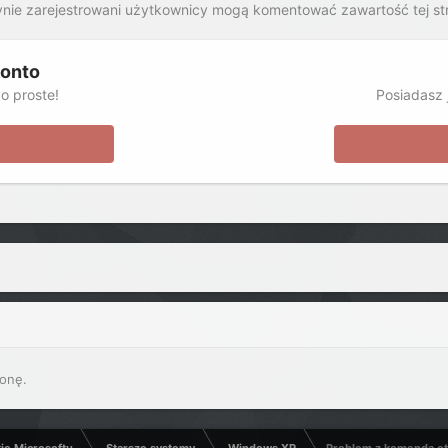
nie zarejestrowani użytkownicy mogą komentować zawartość tej st
konto
o proste!
Posiadasz j
onę.