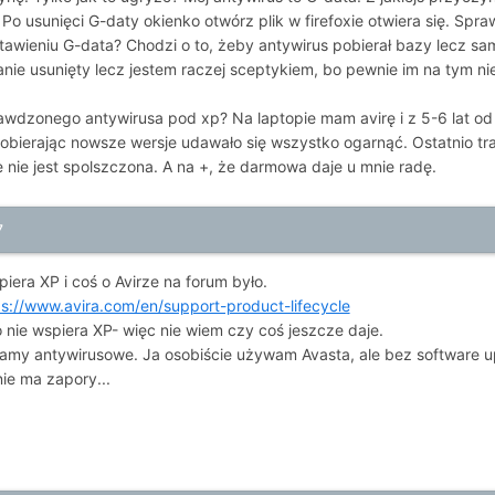
o usunięci G-daty okienko otwórz plik w firefoxie otwiera się. Spraw
wieniu G-data? Chodzi o to, żeby antywirus pobierał bazy lecz sam
tanie usunięty lecz jestem raczej sceptykiem, bo pewnie im na tym ni
wdzonego antywirusa pod xp? Na laptopie mam avirę i z 5-6 lat od p
pobierając nowsze wersje udawało się wszystko ogarnąć. Ostatnio tra
nie jest spolszczona. A na +, że darmowa daje u mnie radę.
7
piera XP i coś o Avirze na forum było.
ps://www.avira.com/en/support-product-lifecycle
 nie wspiera XP- więc nie wiem czy coś jeszcze daje.
amy antywirusowe. Ja osobiście używam Avasta, ale bez software 
nie ma zapory...