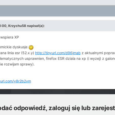
1:00, Krzychu58 napisał(a):
e wspiera XP
demickie dyskusje
na linia esr (52.x.y)
http://tinyurl.com/d96jmab
z aktualnymi popra
blematycznych usprawnien, firefox ESR dziala na xp (i wyzej) z galo
ie rozwijam sprawy).
nyurl.com/y8r2b2vm
odać odpowiedź, zaloguj się lub zarejes