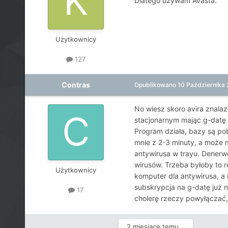
Dlatego używam Avasta.
Użytkownicy
127
Contras
Opublikowano
10 Października 
No wiesz skoro avira znalaz
stacjonarnym mając g-datę b
Program działa, bazy są pobi
mnie z 2-3 minuty, a może m
antywirusa w trayu. Denerwo
wirusów. Trzeba byłoby to r
Użytkownicy
komputer dla antywirusa, a 
subskrypcja na g-datę już n
17
cholerę rzeczy powyłączać,
2 miesiące temu...