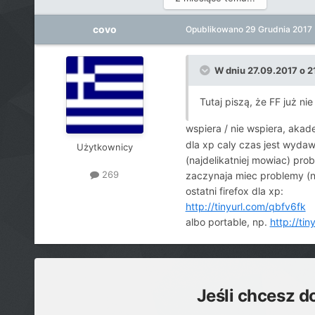
covo
Opublikowano
29 Grudnia 2017
W dniu 27.09.2017 o 2
Tutaj piszą, że FF już ni
wspiera / nie wspiera, aka
dla xp caly czas jest wydawa
Użytkownicy
(najdelikatniej mowiac) pro
269
zaczynaja miec problemy (n
ostatni firefox dla xp:
http://tinyurl.com/qbfv6fk
albo portable, np.
http://ti
Jeśli chcesz d