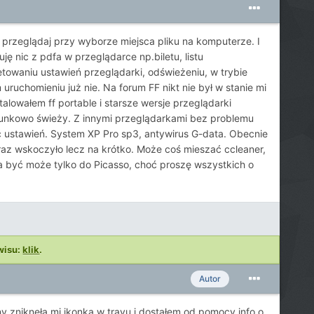
 przeglądaj przy wyborze miejsca pliku na komputerze. I
ę nic z pdfa w przeglądarce np.biletu, listu
etowaniu ustawień przeglądarki, odświeżeniu, w trybie
uruchomieniu już nie. Na forum FF nikt nie był w stanie mi
talowałem ff portable i starsze wersje przeglądarki
sunkowo świeży. Z innymi przeglądarkami bez problemu
ić ustawień. System XP Pro sp3, antywirus G-data. Obecnie
o raz wskoczyło lecz na krótko. Może coś mieszać ccleaner,
a być może tylko do Picasso, choć proszę wszystkich o
wisu:
klik
.
Autor
ny zniknęła mi ikonka w trayu i dostałem od pomocy info o