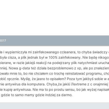
2017
ła i wypierniczyła mi zainfekowanego ccleanera, to chyba świadczy
yła cisza, a plik jednak był w 100% zainfekowany. Nie będę nikogo 
erane, w razie jakiejś reakcji na podejrzany plik natychmiast urucha
niej. Nowa g-data też działa bezproblemowo z xp, ale po znalezieni
wało mnie to, bo nie chciałem co trochę reinstalować programu, choć
obić ręcznie. Myślę, że jasno to opisałem? Poza tym jakbyś sobie w
nie antywirus dla komputera. Chyba,że jakiś i7extreme z c onajmniej
ie kupię antywirusa. Nie ma to po prostu sensu, bo jak wyżej napis
 gdzie to samo mamy gdzie indziej za darmo.