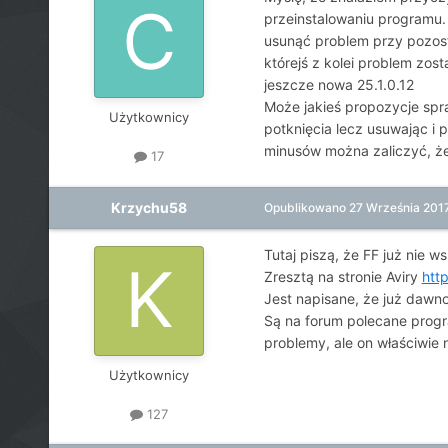
przeinstalowaniu programu. P
usunąć problem przy pozosta
którejś z kolei problem zos
jeszcze nowa 25.1.0.12
Może jakieś propozycje spra
Użytkownicy
potknięcia lecz usuwając i 
minusów można zaliczyć, że 
17
Krzychu58
Opublikowano
27 Września 201
Tutaj piszą, że FF już nie ws
Zresztą na stronie Aviry
htt
Jest napisane, że już dawno
Są na forum polecane progr
problemy, ale on właściwie 
Użytkownicy
127