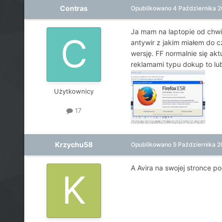
Contras
Opublikowano
4 Października 2
Ja mam na laptopie od chwili
antywir z jakim miałem do 
wersję. FF normalnie się akt
reklamami typu dokup to lub
Użytkownicy
17
Krzychu58
Opublikowano
5 Października 2
A Avira na swojej stronce p