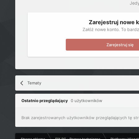
Jedy
Zarejestruj nowe 
Załóż nowe konto. To bardz
Zarejestruj się
Tematy
Ostatnio przeglądający
0 użytkowników
Brak zarejestrowanych użytkowników przeglądających tę str