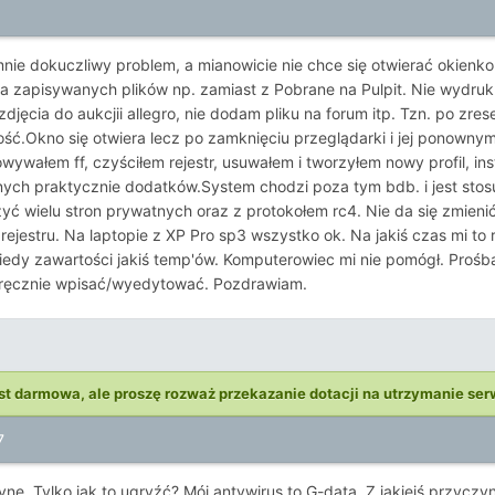
ie dokuczliwy problem, a mianowicie nie chce się otwierać okienko
a zapisywanych plików np. zamiast z Pobrane na Pulpit. Nie wydrukuj
ęcia do aukcjii allegro, nie dodam pliku na forum itp. Tzn. po zres
ść.Okno się otwiera lecz po zamknięciu przeglądarki i jej ponownym 
wywałem ff, czyściłem rejestr, usuwałem i tworzyłem nowy profil, ins
ych praktycznie dodatków.System chodzi poza tym bdb. i jest sto
yć wielu stron prywatnych oraz z protokołem rc4. Nie da się zmien
z rejestru. Na laptopie z XP Pro sp3 wszystko ok. Na jakiś czas mi t
kiedy zawartości jakiś temp'ów. Komputerowiec mi nie pomógł. Prośb
ś ręcznie wpisać/wyedytować. Pozdrawiam.
st darmowa, ale proszę rozważ przekazanie dotacji na utrzymanie ser
7
nę. Tylko jak to ugryźć? Mój antywirus to G-data. Z jakiejś przyczy