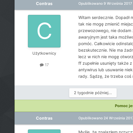
Contras
Opublikowano
9 Września 2017
Witam serdecznie. Dopadł mn
tak nie mogę zmienić miejsc
przewozowego, nie dodam zdj
awaryjnym jest taka możliwo
pomóc. Całkowicie odinstalo
bezskutecznie. Nie ma żadn
Użytkownicy
lecz w nich nie mogę otworz
ff zupełnie usunięty także 
17
antywirus lub usuwanie nie
rady. Sądzę, że trzeba co
2 tygodnie później...
Pomoc je
Contras
Opublikowano
24 Września 201
Myślę, że znalazłem przyczy