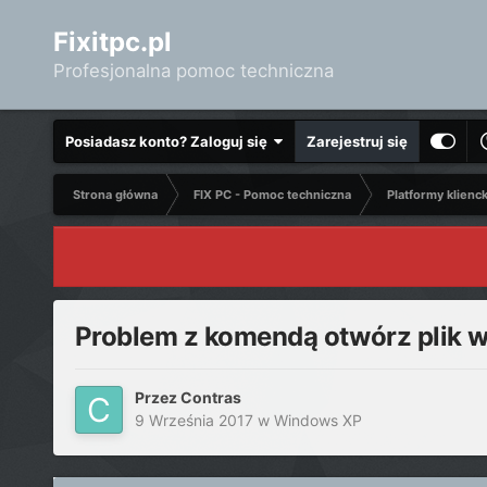
Fixitpc.pl
Profesjonalna pomoc techniczna
Posiadasz konto? Zaloguj się
Zarejestruj się
Strona główna
FIX PC - Pomoc techniczna
Platformy klienc
Problem z komendą otwórz plik w 
Przez
Contras
9 Września 2017
w
Windows XP