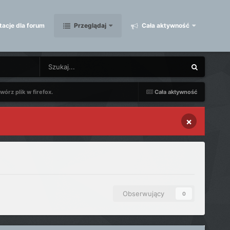
acje dla forum
Przeglądaj
Cała aktywność
órz plik w firefox.
Cała aktywność
×
Obserwujący
0