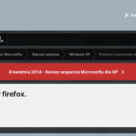
Dot
kie Microsoftu
Starsze systemy
Windows XP
Problem z komendą otw
8 kwietnia 2014 - Koniec wsparcia Microsoftu dla XP
firefox.