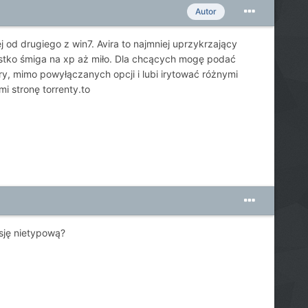
Autor
j od drugiego z win7. Avira to najmniej uprzykrzający
ystko śmiga na xp aż miło. Dla chcących mogę podać
iry, mimo powyłączanych opcji i lubi irytować różnymi
i stronę torrenty.to
rsję nietypową?