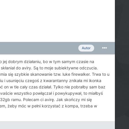
Autor
 o jej dobrym działaniu, bo w tym samym czasie na
skłaniał do aviry. Są to moje subiektywne odczucia.
mia się szybkie skanowanie tzw. luke firewalker. Trwa to u
u i usunięciu czegoś z kwarantanny znikała mi ikonka
 on w tle cały czas działał. Tylko nie pobrałby sam baz
 avaście wszystko powłączał i powykupywał, to miałbyś
 32gb ramu. Polecam ci avirę. Jak skończy mi się
ałem, żeby móc w pełni korzystać z kompa, trzeba w