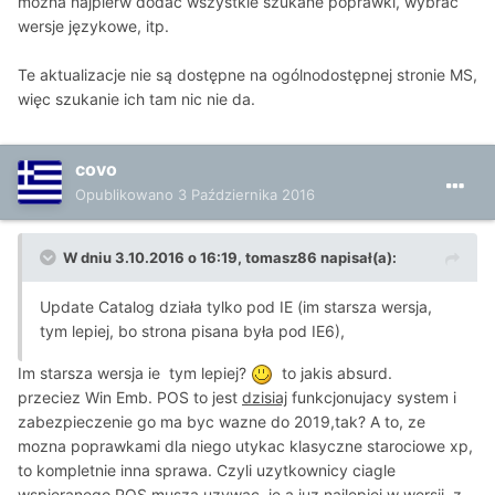
można najpierw dodać wszystkie szukane poprawki, wybrać
wersje językowe, itp.
Te aktualizacje nie są dostępne na ogólnodostępnej stronie MS,
więc szukanie ich tam nic nie da.
covo
Opublikowano
3 Października 2016
W dniu 3.10.2016 o 16:19, tomasz86 napisał(a):
Update Catalog działa tylko pod IE (im starsza wersja,
tym lepiej, bo strona pisana była pod IE6),
Im starsza wersja ie tym lepiej?
to jakis absurd.
przeciez Win Emb. POS to jest
dzisiaj
funkcjonujacy system i
zabezpieczenie go ma byc wazne do 2019,tak? A to, ze
mozna poprawkami dla niego utykac klasyczne starociowe xp,
to kompletnie inna sprawa. Czyli uzytkownicy ciagle
wspieranego POS musza uzywac ie a juz najlepiej w wersji z