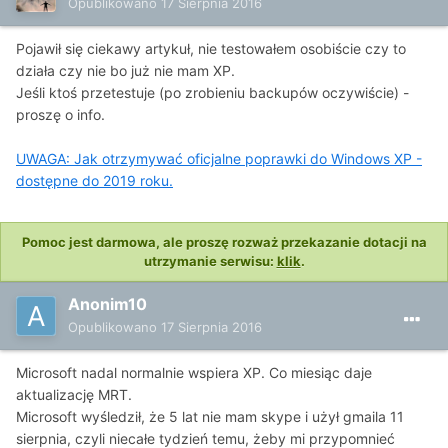
Opublikowano
17 Sierpnia 2016
Pojawił się ciekawy artykuł, nie testowałem osobiście czy to
działa czy nie bo już nie mam XP.
Jeśli ktoś przetestuje (po zrobieniu backupów oczywiście) -
proszę o info.
UWAGA: Jak otrzymywać oficjalne poprawki do Windows XP -
dostępne do 2019 roku.
Pomoc jest darmowa, ale proszę rozważ przekazanie dotacji na
utrzymanie serwisu:
klik
.
Anonim10
Opublikowano
17 Sierpnia 2016
Microsoft nadal normalnie wspiera XP. Co miesiąc daje
aktualizację MRT.
Microsoft wyśledził, że 5 lat nie mam skype i użył gmaila 11
sierpnia, czyli niecałe tydzień temu, żeby mi przypomnieć