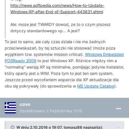
http://news.softpedia.com/news/How-to-Update-
Windows-XP-after-End-of-Support-443631.shtml
Ale: moze jest TWARDY dowod, ze to o czym piszesz
dotyczy standardowego xp... A jest?
To jest to samo, ale cały czas działa i nie ma żadnych
przeciwwskazań, by tej sztuczki nie stosować (może poza
wyjątkiem tzw. systemów mission critical).
Windows Embedded
POSReady 2009
to jest Windows XP. Różnice między nim a
"normalną" wersją XP są minimalne, pomijając jedynie instalator,
który oparty jest o WIM. Poza tym to jest ten sam system.
Jeszcze przed wycofaniem wsparcia dla XP aktualizacje dla
obu się pokrywały (do sprawdzenia w
MS Update Catalog
).
covo
Opublikowano
2 Października 2016
W dniu 2.10.2016 o 19:07, tomasz86 napisał(a):