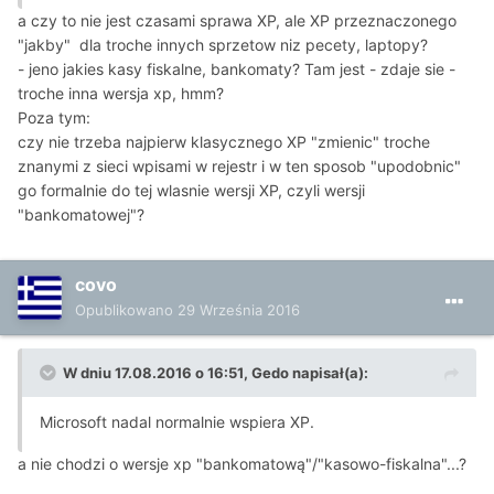
a czy to nie jest czasami sprawa XP, ale XP przeznaczonego
"jakby" dla troche innych sprzetow niz pecety, laptopy?
- jeno jakies kasy fiskalne, bankomaty? Tam jest - zdaje sie -
troche inna wersja xp, hmm?
Poza tym:
czy nie trzeba najpierw klasycznego XP "zmienic" troche
znanymi z sieci wpisami w rejestr i w ten sposob "upodobnic"
go formalnie do tej wlasnie wersji XP, czyli wersji
"bankomatowej"?
covo
Opublikowano
29 Września 2016
W dniu 17.08.2016 o 16:51, Gedo napisał(a):
Microsoft nadal normalnie wspiera XP.
a nie chodzi o wersje xp "bankomatową"/"kasowo-fiskalna"...?