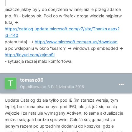
jeszcze jakby byly do obejrzenia w innej niz ie przegladarce
(np. ff) - byloby ok. Poki co w firefox droga wiedzie najpierw
tutaj ->
https://catalog.update.microsoft.com/v7/site/Thanks.aspx?
id=140
potem tutaj -->
http://www.microsoft.com/en-us/download
a po wklepaniu w okno "search" -> windows xp embedded ->
http://tinyurl.com/zajmo9l
- sytuacja raczej malo komfortowa.
tomasz86
Opublikowano
3 Października 2016
Update Catalog działa tylko pod IE (im starsza wersja, tym
lepiej, bo strona pisana była pod IE6), ale jak już się na nią
wejdzie i zainstaluje wymagany ActiveX, to same aktualizacje
można ściągać bardzo sprawnie. Całość ściągana jest za
jednym razem po uprzednim dodaniu do koszyka, gdzie