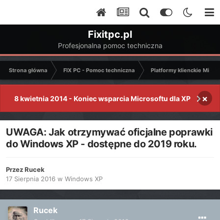
Fixitpc.pl
Profesjonalna pomoc techniczna
Strona główna
FIX PC - Pomoc techniczna
Platformy klienckie Micro
×
8 kwietnia 2014 - Koniec wsparcia Microsoftu dla XP
UWAGA: Jak otrzymywać oficjalne poprawki
do Windows XP - dostępne do 2019 roku.
Przez
Rucek
17 Sierpnia 2016
w
Windows XP
Rucek