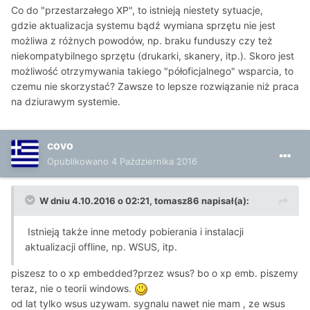
Co do "przestarzałego XP", to istnieją niestety sytuacje,
gdzie aktualizacja systemu bądź wymiana sprzętu nie jest
możliwa z różnych powodów, np. braku funduszy czy też
niekompatybilnego sprzętu (drukarki, skanery, itp.). Skoro jest
możliwość otrzymywania takiego "półoficjalnego" wsparcia, to
czemu nie skorzystać? Zawsze to lepsze rozwiązanie niż praca
na dziurawym systemie.
covo
Opublikowano
4 Października 2016
W dniu 4.10.2016 o 02:21, tomasz86 napisał(a):
Istnieją także inne metody pobierania i instalacji
aktualizacji offline, np. WSUS, itp.
piszesz to o xp embedded?przez wsus? bo o xp emb. piszemy
teraz, nie o teorii windows.
od lat tylko wsus uzywam. sygnalu nawet nie mam , ze wsus