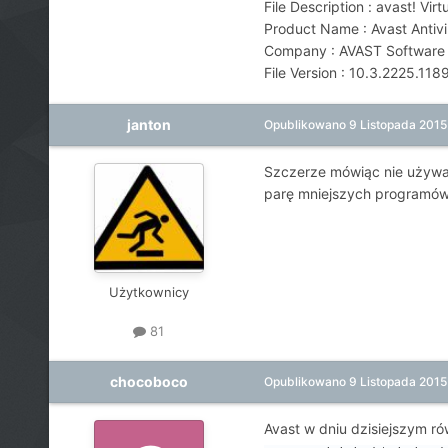
File Description : avast! Virt
Product Name : Avast Antivi
Company : AVAST Software
File Version : 10.3.2225.118
janton
Opublikowano
9 Listopada 2015
Szczerze mówiąc nie używam 
parę mniejszych programów 
Użytkownicy
81
chocoboco
Opublikowano
9 Listopada 2015
Avast w dniu dzisiejszym ró