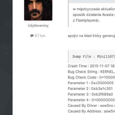
w międzyczasie aktualizo
sposób działania Avasta 
z Flashplayera).
Użytkownicy
spojrz na bład który generu
2,1 tys.
Dump File : Mini1107
Crash Time : 2015-11-07 18
Bug Check String : KER
Bug Check Code : 0x1000
Parameter 1 : 0xc0000005
Parameter 2 : 0xb3e1c301
Parameter 3 : 0xb2f689a0
Parameter 4 : 0x00000000
Caused By Driver : aswSnx.
Caused By Address : aswS