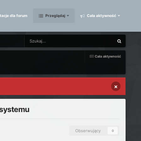
acje dla forum
Przeglądaj
Cała aktywność
Cała aktywność
×
 systemu
Obserwujący
0