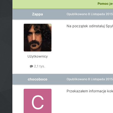
Pomoc je
Zappa
Opublikowano
8 Listopada 2015
Na początek odinstaluj Spyb
Użytkownicy
2,1 tys.
chocoboco
Opublikowano
8 Listopada 2015
Przekazałem informacje kole