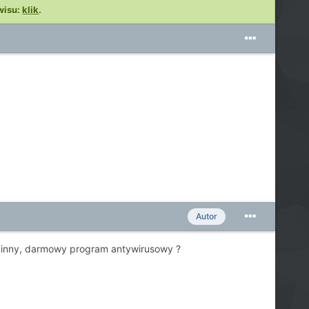
wisu:
klik
.
Autor
ie inny, darmowy program antywirusowy ?