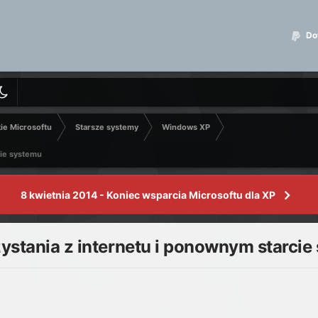
Dot
kie Microsoftu
Starsze systemy
Windows XP
cie systemu
8 kwietnia 2014 - Koniec wsparcia Microsoftu dla XP
ystania z internetu i ponownym starcie