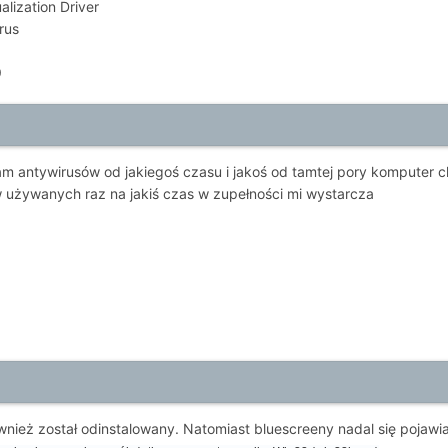
ualization Driver
rus
9
antywirusów od jakiegoś czasu i jakoś od tamtej pory komputer chod
używanych raz na jakiś czas w zupełności mi wystarcza
wnież został odinstalowany. Natomiast bluescreeny nadal się pojaw