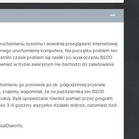
uchomieniu systemu i dowolnej przeglądarki internetowej
nownego uruchomienia komputera. Na początku problem ten
tatnim czasie problem się nasilił i po wyskoczeniu BSOD
ównież w trybie awaryjnym nie dochodzi do załadowania
uchomieniu go ponownie po ok. półgodzinnej przerwie
, znajomy wspomniał, że na października ten BSOD
eń spokój. Była sprawdzana również pamięć przez program
ez 3-4 godziny wszystko działało dobrze, natomiast dziś
talDiskInfo.