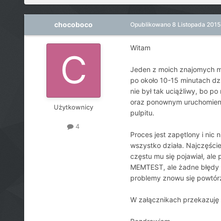
chocoboco
Opublikowano
8 Listopada 2015
Witam
Jeden z moich znajomych ma
po około 10-15 minutach dz
nie był tak uciążliwy, bo p
oraz ponownym uruchomieniu
Użytkownicy
pulpitu.
4
Proces jest zapętlony i nic
wszystko działa. Najczęści
częstu mu się pojawiał, ale
MEMTEST, ale żadne błędy n
problemy znowu się powtór
W załącznikach przekazuję l