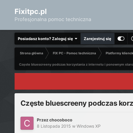
Fixitpc.pl
Profesjonalna pomoc techniczna
Posiadasz konto? Zaloguj się
Zarejestruj się
Strona główna
FIX PC - Pomoc techniczna
Platformy klienc
Częste bluescreeny podczas korzystania z internetu i ponownym star
Częste bluescreeny podczas korz
Przez
chocoboco
8 Listopada 2015
w
Windows XP