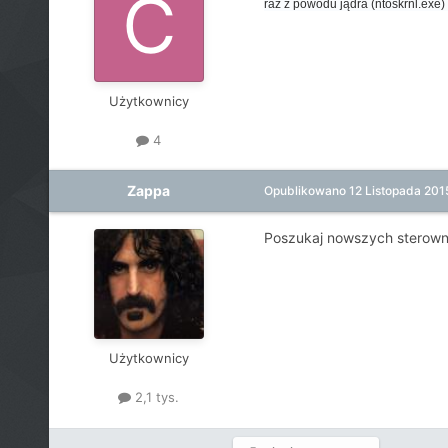
raz z powodu jądra (ntoskrnl.exe
Użytkownicy
4
Zappa
Opublikowano
12 Listopada 201
Poszukaj nowszych sterowni
Użytkownicy
2,1 tys.