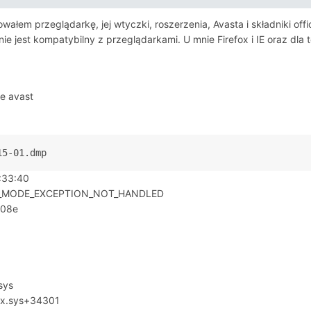
wałem przeglądarkę, jej wtyczki, roszerzenia, Avasta i składniki of
nie jest kompatybilny z przeglądarkami. U mnie Firefox i IE oraz dl
je avast
15-01.dmp
:33:40
NEL_MODE_EXCEPTION_NOT_HANDLED
008e
sys
nx.sys+34301