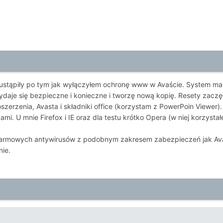
 ustąpiły po tym jak wyłączyłem ochronę www w Avaście. System m
wydaje się bezpieczne i konieczne i tworzę nową kopię. Resety zacz
oszerzenia, Avasta i składniki office (korzystam z PowerPoin Viewer)
mi. U mnie Firefox i IE oraz dla testu krótko Opera (w niej korzyst
armowych antywirusów z podobnym zakresem zabezpieczeń jak Avas
nie.