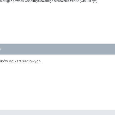
) a drugi z powodu współużytkowanego sterownika Win32 (win32k.sys)
5
ków do kart sieciowych.