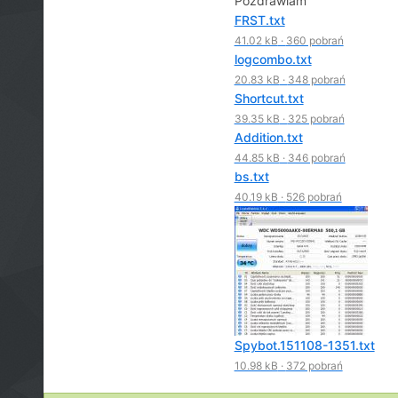
Pozdrawiam
FRST.txt
41.02 kB
·
360 pobrań
logcombo.txt
20.83 kB
·
348 pobrań
Shortcut.txt
39.35 kB
·
325 pobrań
Addition.txt
44.85 kB
·
346 pobrań
bs.txt
40.19 kB
·
526 pobrań
Spybot.151108-1351.txt
10.98 kB
·
372 pobrań