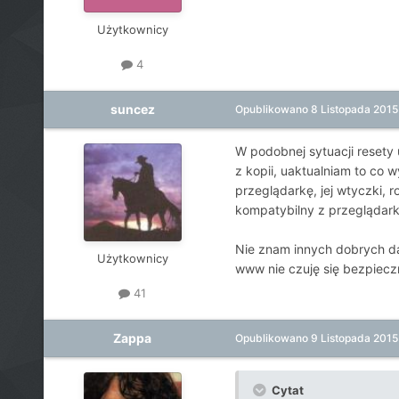
Użytkownicy
4
suncez
Opublikowano
8 Listopada 2015
W podobnej sytuacji resety
z kopii, uaktualniam to co 
przeglądarkę, jej wtyczki, r
kompatybilny z przeglądarka
Nie znam innych dobrych d
Użytkownicy
www nie czuję się bezpiecz
41
Zappa
Opublikowano
9 Listopada 2015
Cytat