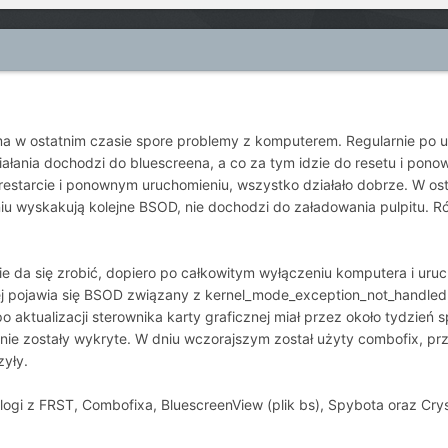
 w ostatnim czasie spore problemy z komputerem. Regularnie po ur
iałania dochodzi do bluescreena, a co za tym idzie do resetu i po
o restarcie i ponownym uruchomieniu, wszystko działało dobrze. W os
 wyskakują kolejne BSOD, nie dochodzi do załadowania pulpitu. R
 nie da się zrobić, dopiero po całkowitym wyłączeniu komputera i ur
ej pojawia się BSOD związany z kernel_mode_exception_not_handled
 po aktualizacji sterownika karty graficznej miał przez około tydzi
ie zostały wykryte. W dniu wczorajszym został użyty combofix, prz
zyły.
ogi z FRST, Combofixa, BluescreenView (plik bs), Spybota oraz Crys