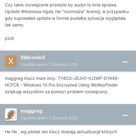
Czy takie rozwiązanie przeszło by audyt to inna sprawa.
Update Windowsa nigdy nie "rozmnaża" licencji, w przypadku
gdy kupowałeś update w formie pudełka sytuacja wyglądała
tak samo.
pzdr
XkkroninX
Opublikowano
7 Sierpnia 2015
maggreg klucz mam inny: TY4CG-JDJH7-VJ2WF-DY4X9-
HCFC6 - Windows 10 Pro Encrypted Using WinKeyFinder
dziękuję wszystkim za pomoc! problem rozwiązany.
maggreg
Opublikowano
7 Sierpnia 2015
He He , wg plotek ten klucz dostają aktualizacje których