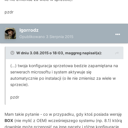
pzdr
Igorrodz
Opublikowano
3 Sierpnia 2015
W dniu 3.08.2015 o 18:03, maggreg napisał(a):
(...) twoja konfiguracja sprzetowa bedzie zapamiętana na
serwerach microsoftu i system aktywuje się
automatycznie po instalacji (o ile nie zmienisz za wiele w
sprzecie).
pzdr
Mam takie pytanie - co w przypadku, gdy ktoś posiada wersję
BOX
(nie mylić z OEM) wcześniejszego systemu (np. 8.1) którą
dowolnie może przenosić na inne pecety i różne konfiguracje