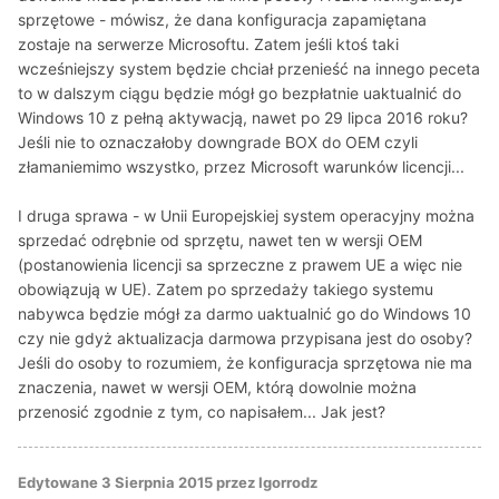
sprzętowe - mówisz, że dana konfiguracja zapamiętana
zostaje na serwerze Microsoftu. Zatem jeśli ktoś taki
wcześniejszy system będzie chciał przenieść na innego peceta
to w dalszym ciągu będzie mógł go bezpłatnie uaktualnić do
Windows 10 z pełną aktywacją, nawet po 29 lipca 2016 roku?
Jeśli nie to oznaczałoby downgrade BOX do OEM czyli
złamaniemimo wszystko, przez Microsoft warunków licencji...
I druga sprawa - w Unii Europejskiej system operacyjny można
sprzedać odrębnie od sprzętu, nawet ten w wersji OEM
(postanowienia licencji sa sprzeczne z prawem UE a więc nie
obowiązują w UE). Zatem po sprzedaży takiego systemu
nabywca będzie mógł za darmo uaktualnić go do Windows 10
czy nie gdyż aktualizacja darmowa przypisana jest do osoby?
Jeśli do osoby to rozumiem, że konfiguracja sprzętowa nie ma
znaczenia, nawet w wersji OEM, którą dowolnie można
przenosić zgodnie z tym, co napisałem... Jak jest?
Edytowane
3 Sierpnia 2015
przez Igorrodz