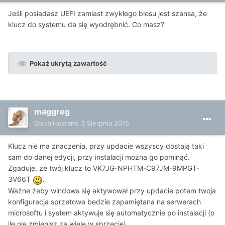
Jeśli posiadasz UEFI zamiast zwykłego biosu jest szansa, że
klucz do systemu da się wyodrębnić. Co masz?
Pokaż ukrytą zawartość
maggreg
Opublikowano
3 Sierpnia 2015
Klucz nie ma znaczenia, przy updacie wszyscy dostają taki
sam do danej edycji, przy instalacji można go pominąć.
Zgaduję, że twój klucz to VK7JG-NPHTM-C97JM-9MPGT-
3V66T
.
Ważne żeby windows się aktywował przy updacie potem twoja
konfiguracja sprzetowa bedzie zapamiętana na serwerach
microsoftu i system aktywuje się automatycznie po instalacji (o
ile nie zmienisz za wiele w sprzecie).