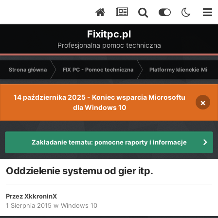
Fixitpc.pl
Profesjonalna pomoc techniczna
Strona główna
FIX PC - Pomoc techniczna
Platformy klienckie Micro
14 października 2025 - Koniec wsparcia Microsoftu
×
dla Windows 10
Zakładanie tematu: pomocne raporty i informacje
Oddzielenie systemu od gier itp.
Przez
XkkroninX
1 Sierpnia 2015
w
Windows 10