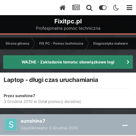
Fixitpc.pl
Profesjonalna pomoc techniczna
Strona główna
FIX PC - Pomoc techniczna
Diagnostyka malware - C
WAŻNE - Zakładanie tematu: obowiązkowe logi
Laptop - długi czas uruchamiania
Przez
sunshine7
3 Grudnia 2010
w
Dział pomocy doraźnej
sunshine7
Opublikowano
3 Grudnia 2010