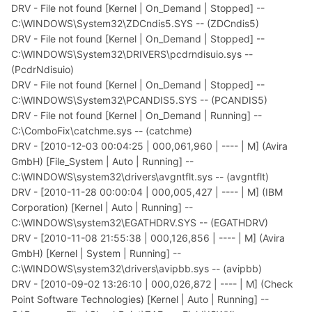
DRV - File not found [Kernel | On_Demand | Stopped] --
C:\WINDOWS\System32\ZDCndis5.SYS -- (ZDCndis5)
DRV - File not found [Kernel | On_Demand | Stopped] --
C:\WINDOWS\System32\DRIVERS\pcdrndisuio.sys --
(PcdrNdisuio)
DRV - File not found [Kernel | On_Demand | Stopped] --
C:\WINDOWS\System32\PCANDIS5.SYS -- (PCANDIS5)
DRV - File not found [Kernel | On_Demand | Running] --
C:\ComboFix\catchme.sys -- (catchme)
DRV - [2010-12-03 00:04:25 | 000,061,960 | ---- | M] (Avira
GmbH) [File_System | Auto | Running] --
C:\WINDOWS\system32\drivers\avgntflt.sys -- (avgntflt)
DRV - [2010-11-28 00:00:04 | 000,005,427 | ---- | M] (IBM
Corporation) [Kernel | Auto | Running] --
C:\WINDOWS\system32\EGATHDRV.SYS -- (EGATHDRV)
DRV - [2010-11-08 21:55:38 | 000,126,856 | ---- | M] (Avira
GmbH) [Kernel | System | Running] --
C:\WINDOWS\system32\drivers\avipbb.sys -- (avipbb)
DRV - [2010-09-02 13:26:10 | 000,026,872 | ---- | M] (Check
Point Software Technologies) [Kernel | Auto | Running] --