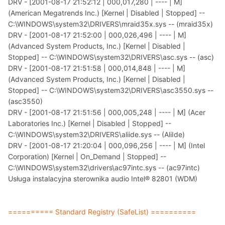
DRV - [2001-08-17 21:52:12 | 000,017,280 | ---- | M]
(American Megatrends Inc.) [Kernel | Disabled | Stopped] --
C:\WINDOWS\system32\DRIVERS\mraid35x.sys -- (mraid35x)
DRV - [2001-08-17 21:52:00 | 000,026,496 | ---- | M]
(Advanced System Products, Inc.) [Kernel | Disabled |
Stopped] -- C:\WINDOWS\system32\DRIVERS\asc.sys -- (asc)
DRV - [2001-08-17 21:51:58 | 000,014,848 | ---- | M]
(Advanced System Products, Inc.) [Kernel | Disabled |
Stopped] -- C:\WINDOWS\system32\DRIVERS\asc3550.sys --
(asc3550)
DRV - [2001-08-17 21:51:56 | 000,005,248 | ---- | M] (Acer
Laboratories Inc.) [Kernel | Disabled | Stopped] --
C:\WINDOWS\system32\DRIVERS\aliide.sys -- (AliIde)
DRV - [2001-08-17 21:20:04 | 000,096,256 | ---- | M] (Intel
Corporation) [Kernel | On_Demand | Stopped] --
C:\WINDOWS\system32\drivers\ac97intc.sys -- (ac97intc)
Usługa instalacyjna sterownika audio Intel® 82801 (WDM)
========== Standard Registry (SafeList) ==========