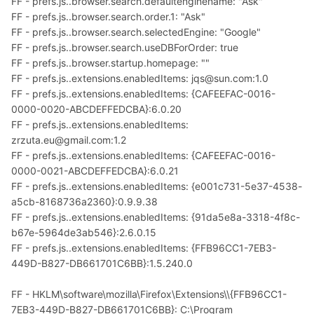
FF - prefs.js..browser.search.defaultenginename: "Ask"
FF - prefs.js..browser.search.order.1: "Ask"
FF - prefs.js..browser.search.selectedEngine: "Google"
FF - prefs.js..browser.search.useDBForOrder: true
FF - prefs.js..browser.startup.homepage: ""
FF - prefs.js..extensions.enabledItems: jqs@sun.com:1.0
FF - prefs.js..extensions.enabledItems: {CAFEEFAC-0016-
0000-0020-ABCDEFFEDCBA}:6.0.20
FF - prefs.js..extensions.enabledItems:
zrzuta.eu@gmail.com:1.2
FF - prefs.js..extensions.enabledItems: {CAFEEFAC-0016-
0000-0021-ABCDEFFEDCBA}:6.0.21
FF - prefs.js..extensions.enabledItems: {e001c731-5e37-4538-
a5cb-8168736a2360}:0.9.9.38
FF - prefs.js..extensions.enabledItems: {91da5e8a-3318-4f8c-
b67e-5964de3ab546}:2.6.0.15
FF - prefs.js..extensions.enabledItems: {FFB96CC1-7EB3-
449D-B827-DB661701C6BB}:1.5.240.0
FF - HKLM\software\mozilla\Firefox\Extensions\\{FFB96CC1-
7EB3-449D-B827-DB661701C6BB}: C:\Program