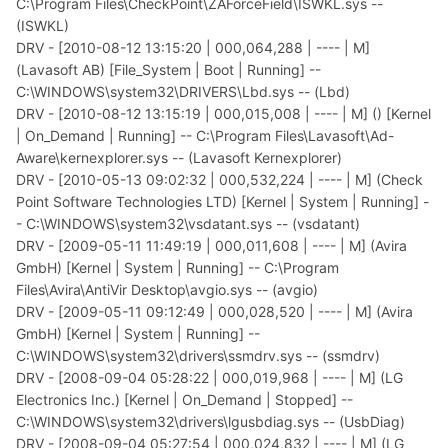
C:\Program Files\CheckPoint\ZAForceField\ISWKL.sys --
(ISWKL)
DRV - [2010-08-12 13:15:20 | 000,064,288 | ---- | M]
(Lavasoft AB) [File_System | Boot | Running] --
C:\WINDOWS\system32\DRIVERS\Lbd.sys -- (Lbd)
DRV - [2010-08-12 13:15:19 | 000,015,008 | ---- | M] () [Kernel
| On_Demand | Running] -- C:\Program Files\Lavasoft\Ad-
Aware\kernexplorer.sys -- (Lavasoft Kernexplorer)
DRV - [2010-05-13 09:02:32 | 000,532,224 | ---- | M] (Check
Point Software Technologies LTD) [Kernel | System | Running] -
- C:\WINDOWS\system32\vsdatant.sys -- (vsdatant)
DRV - [2009-05-11 11:49:19 | 000,011,608 | ---- | M] (Avira
GmbH) [Kernel | System | Running] -- C:\Program
Files\Avira\AntiVir Desktop\avgio.sys -- (avgio)
DRV - [2009-05-11 09:12:49 | 000,028,520 | ---- | M] (Avira
GmbH) [Kernel | System | Running] --
C:\WINDOWS\system32\drivers\ssmdrv.sys -- (ssmdrv)
DRV - [2008-09-04 05:28:22 | 000,019,968 | ---- | M] (LG
Electronics Inc.) [Kernel | On_Demand | Stopped] --
C:\WINDOWS\system32\drivers\lgusbdiag.sys -- (UsbDiag)
DRV - [2008-09-04 05:27:54 | 000,024,832 | ---- | M] (LG