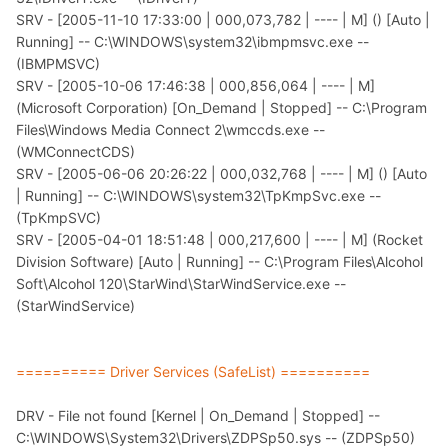
SRV - [2005-11-10 17:33:00 | 000,073,782 | ---- | M] () [Auto |
Running] -- C:\WINDOWS\system32\ibmpmsvc.exe --
(IBMPMSVC)
SRV - [2005-10-06 17:46:38 | 000,856,064 | ---- | M]
(Microsoft Corporation) [On_Demand | Stopped] -- C:\Program
Files\Windows Media Connect 2\wmccds.exe --
(WMConnectCDS)
SRV - [2005-06-06 20:26:22 | 000,032,768 | ---- | M] () [Auto
| Running] -- C:\WINDOWS\system32\TpKmpSvc.exe --
(TpKmpSVC)
SRV - [2005-04-01 18:51:48 | 000,217,600 | ---- | M] (Rocket
Division Software) [Auto | Running] -- C:\Program Files\Alcohol
Soft\Alcohol 120\StarWind\StarWindService.exe --
(StarWindService)
========== Driver Services (SafeList) ==========
DRV - File not found [Kernel | On_Demand | Stopped] --
C:\WINDOWS\System32\Drivers\ZDPSp50.sys -- (ZDPSp50)