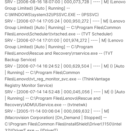
SRV - [2006-08-16 18:07:00 | 000,073,728 | ---- | M] (Lenovo
Group Limited) [Auto | Running] --
C:\WINDOWS\system32\IPSSVC.EXE -- (IPSSVC)
SRV - [2006-07-14 17:05:24 | 000,950,272 | ---- | M] (Lenovo
Group Limited) [Auto | Running] -- C:\Program Files\Common
Files\Lenovo\Scheduler\tvtsched.exe -- (TVT Scheduler)
SRV - [2006-07-14 17:01:00 | 001,974,272 | ---- | M] (Lenovo
Group Limited) [Auto | Running] -- C:\Program
Files\Lenovo\Rescue and Recovery\rrservice.exe -- (TVT
Backup Service)
SRV - [2006-07-14 16:24:52 | 000,629,504 | ---- | M] () [Auto
| Running] -- C:\Program Files\Common
Files\Lenovo\tvt_reg_monitor_svc.exe -- (ThinkVantage
Registry Monitor Service)
SRV - [2006-07-14 14:52:48 | 000,045,056 | ---- | M] () [Auto
| Running] -- C:\Program Files\Lenovo\Rescue and
Recovery\ADM\IUService.exe -- (tvtnetwk)
SRV - [2005-11-14 00:06:04 | 000,069,632 | ---- | M]
(Macrovision Corporation) [On_Demand | Stopped] --
C:\Program Files\Common Files\InstallShield\Driver\1150\Intel
32\IDriverT.exe -- (IDriverT)