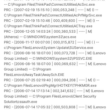
-- C:\Program Files\ThinkPad\ConnectUtilities\AcSvc.exe
PRC - [2007-02-19 15:15:10 | 000,053,248 | ---- | M] () --
C:\Program Files\ThinkPad\ConnectUtilities\AcPrfMgrSvc.exe
PRC - [2007-02-19 15:10:46 | 000,409,600 | ---- | M] () --
C:\Program Files\ThinkPad\ConnectUtilities\ACTray.exe
PRC - [2006-12-05 14:03:24 | 000,360,533 | ---- | M]
(Atheros) -- C:\WINDOWS\system32\acs.exe
PRC - [2006-11-17 00:07:00 | 000,015,872 | ---- | M] ( ) --
c:\Program Files\Lenovo\System Update\SUService.exe
PRC - [2006-08-16 18:07:00 | 000,073,728 | ---- | M] (Lenovo
Group Limited) -- C:\WINDOWS\system32\IPSSVC.EXE
PRC - [2006-08-16 18:07:00 | 000,069,632 | ---- | M] (Lenovo
Group Limited) -- C:\Program
Files\Lenovo\AwayTask\AwaySch.EXE
PRC - [2006-07-25 02:19:40 | 000,094,208 | ---- | M] () --
C:\Program Files\Lenovo\PkgMgr\HOTKEY\TPHKMGR.exe
PRC - [2006-07-14 17:13:14 | 002,341,632 | ---- | M] (Lenovo
Group Limited) -- C:\Program Files\Lenovo\Client Security
Solution\cssauth.exe
PRC - [2006-07-14 17:05:32 | 000,503,808 | ---- | M] (Lenovo