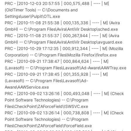
PRC - [2010-12-03 20:57:55 | 000,575,488 | ---- | M]
(OldTimer Tools) -- C:\Documents and
Settings\user\Pulpit\OTL.exe
PRC - [2010-11-08 21:55:38 | 000,135,336 | ---- | M] (Avira
GmbH) -- C:\Program Files\Avira\AntiVir Desktop\sched.exe
PRC - [2010-11-08 21:55:37 | 000,267,944 | ---- | M] (Avira
GmbH) -- C:\Program Files\Avira\AntiVir Desktop\avguard.exe
PRC - [2010-10-29 17:12:35 | 000,912,344 | ---- | M] (Mozilla
Corporation) -- C:\Program Files\Mozilla Firefox\firefox.exe
PRC - [2010-09-21 17:38:47 | 000,864,624 | ---- | M]
(Lavasoft) -- C:\Program Files\Lavasoft\Ad-Aware\AAWTray.exe
PRC - [2010-09-21 17:38:45 | 001,355,928 | ---- | M]
(Lavasoft) -- C:\Program Files\Lavasoft\Ad-
Aware\AAWService.exe
PRC - [2010-09-02 13:26:16 | 000,493,048 | ---- | M] (Check
Point Software Technologies) -- C:\Program
Files\CheckPoint\ZAForceField\ISWSVC.exe
PRC - [2010-09-02 13:26:14 | 000,738,808 | ---- | M] (Check
Point Software Technologies) -- C:\Program
Files\CheckPoint\ZAForceField\ForceField.exe