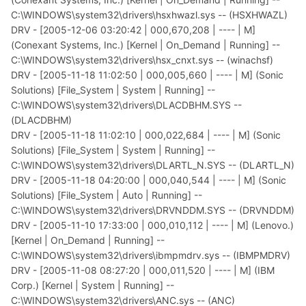
C:\WINDOWS\system32\drivers\hsxhwazl.sys -- (HSXHWAZL)
DRV - [2005-12-06 03:20:42 | 000,670,208 | ---- | M]
(Conexant Systems, Inc.) [Kernel | On_Demand | Running] --
C:\WINDOWS\system32\drivers\hsx_cnxt.sys -- (winachsf)
DRV - [2005-11-18 11:02:50 | 000,005,660 | ---- | M] (Sonic
Solutions) [File_System | System | Running] --
C:\WINDOWS\system32\drivers\DLACDBHM.SYS --
(DLACDBHM)
DRV - [2005-11-18 11:02:10 | 000,022,684 | ---- | M] (Sonic
Solutions) [File_System | System | Running] --
C:\WINDOWS\system32\drivers\DLARTL_N.SYS -- (DLARTL_N)
DRV - [2005-11-18 04:20:00 | 000,040,544 | ---- | M] (Sonic
Solutions) [File_System | Auto | Running] --
C:\WINDOWS\system32\drivers\DRVNDDM.SYS -- (DRVNDDM)
DRV - [2005-11-10 17:33:00 | 000,010,112 | ---- | M] (Lenovo.)
[Kernel | On_Demand | Running] --
C:\WINDOWS\system32\drivers\ibmpmdrv.sys -- (IBMPMDRV)
DRV - [2005-11-08 08:27:20 | 000,011,520 | ---- | M] (IBM
Corp.) [Kernel | System | Running] --
C:\WINDOWS\system32\drivers\ANC.sys -- (ANC)