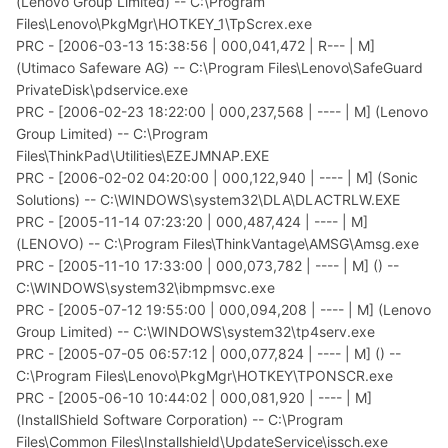
(Lenovo Group Limited) -- C:\Program
Files\Lenovo\PkgMgr\HOTKEY_1\TpScrex.exe
PRC - [2006-03-13 15:38:56 | 000,041,472 | R--- | M]
(Utimaco Safeware AG) -- C:\Program Files\Lenovo\SafeGuard
PrivateDisk\pdservice.exe
PRC - [2006-02-23 18:22:00 | 000,237,568 | ---- | M] (Lenovo
Group Limited) -- C:\Program
Files\ThinkPad\Utilities\EZEJMNAP.EXE
PRC - [2006-02-02 04:20:00 | 000,122,940 | ---- | M] (Sonic
Solutions) -- C:\WINDOWS\system32\DLA\DLACTRLW.EXE
PRC - [2005-11-14 07:23:20 | 000,487,424 | ---- | M]
(LENOVO) -- C:\Program Files\ThinkVantage\AMSG\Amsg.exe
PRC - [2005-11-10 17:33:00 | 000,073,782 | ---- | M] () --
C:\WINDOWS\system32\ibmpmsvc.exe
PRC - [2005-07-12 19:55:00 | 000,094,208 | ---- | M] (Lenovo
Group Limited) -- C:\WINDOWS\system32\tp4serv.exe
PRC - [2005-07-05 06:57:12 | 000,077,824 | ---- | M] () --
C:\Program Files\Lenovo\PkgMgr\HOTKEY\TPONSCR.exe
PRC - [2005-06-10 10:44:02 | 000,081,920 | ---- | M]
(InstallShield Software Corporation) -- C:\Program
Files\Common Files\Installshield\UpdateService\issch.exe