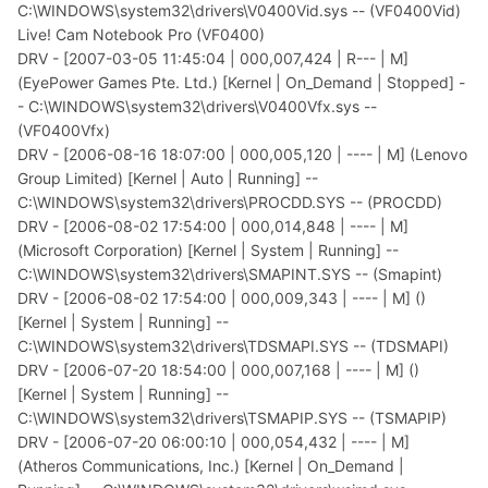
C:\WINDOWS\system32\drivers\V0400Vid.sys -- (VF0400Vid)
Live! Cam Notebook Pro (VF0400)
DRV - [2007-03-05 11:45:04 | 000,007,424 | R--- | M]
(EyePower Games Pte. Ltd.) [Kernel | On_Demand | Stopped] -
- C:\WINDOWS\system32\drivers\V0400Vfx.sys --
(VF0400Vfx)
DRV - [2006-08-16 18:07:00 | 000,005,120 | ---- | M] (Lenovo
Group Limited) [Kernel | Auto | Running] --
C:\WINDOWS\system32\drivers\PROCDD.SYS -- (PROCDD)
DRV - [2006-08-02 17:54:00 | 000,014,848 | ---- | M]
(Microsoft Corporation) [Kernel | System | Running] --
C:\WINDOWS\system32\drivers\SMAPINT.SYS -- (Smapint)
DRV - [2006-08-02 17:54:00 | 000,009,343 | ---- | M] ()
[Kernel | System | Running] --
C:\WINDOWS\system32\drivers\TDSMAPI.SYS -- (TDSMAPI)
DRV - [2006-07-20 18:54:00 | 000,007,168 | ---- | M] ()
[Kernel | System | Running] --
C:\WINDOWS\system32\drivers\TSMAPIP.SYS -- (TSMAPIP)
DRV - [2006-07-20 06:00:10 | 000,054,432 | ---- | M]
(Atheros Communications, Inc.) [Kernel | On_Demand |