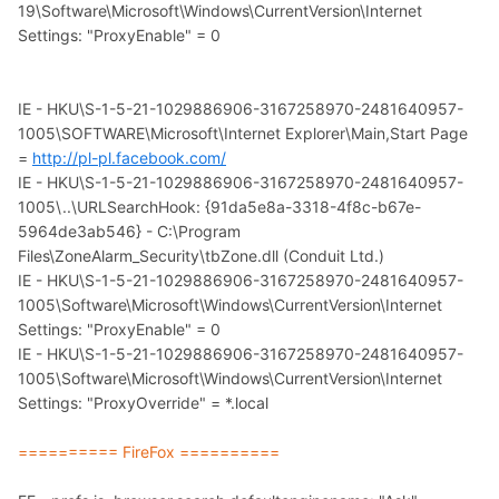
19\Software\Microsoft\Windows\CurrentVersion\Internet
Settings: "ProxyEnable" = 0
IE - HKU\S-1-5-21-1029886906-3167258970-2481640957-
1005\SOFTWARE\Microsoft\Internet Explorer\Main,Start Page
=
http://pl-pl.facebook.com/
IE - HKU\S-1-5-21-1029886906-3167258970-2481640957-
1005\..\URLSearchHook: {91da5e8a-3318-4f8c-b67e-
5964de3ab546} - C:\Program
Files\ZoneAlarm_Security\tbZone.dll (Conduit Ltd.)
IE - HKU\S-1-5-21-1029886906-3167258970-2481640957-
1005\Software\Microsoft\Windows\CurrentVersion\Internet
Settings: "ProxyEnable" = 0
IE - HKU\S-1-5-21-1029886906-3167258970-2481640957-
1005\Software\Microsoft\Windows\CurrentVersion\Internet
Settings: "ProxyOverride" = *.local
========== FireFox ==========