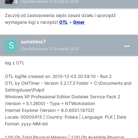
Opublikowano
3 Grudnia 2010
Zacznij od zastosowania siędo zasad działu i sporządź
wymagane logi z narzędzi
OTL
+
Gmer
sunshine7
Opublikowano
3 Grudnia 2010
log z OTL
OTL logfile created on: 2010-12-03 20:59:10 - Run 2
OTL by OldTimer - Version 3.2.17.3 Folder = C:\Documents and
Settings\user\Pulpit
Windows XP Professional Edition Dodatek Service Pack 2
(Version = 5.1.2600) - Type = NTWorkstation
Internet Explorer (Version = 8.0.6001.18702)
Locale: 00000415 | Country: Polska | Language: PLK | Date
Format: yyyy-MM-dd
1,00 Gb Total Physical Memory | 1,00 Gb Available Physical