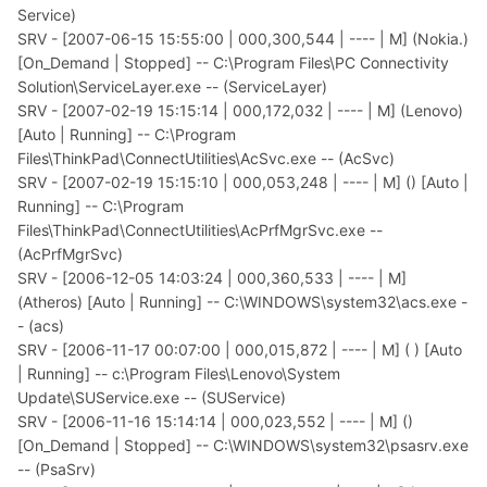
Service)
SRV - [2007-06-15 15:55:00 | 000,300,544 | ---- | M] (Nokia.)
[On_Demand | Stopped] -- C:\Program Files\PC Connectivity
Solution\ServiceLayer.exe -- (ServiceLayer)
SRV - [2007-02-19 15:15:14 | 000,172,032 | ---- | M] (Lenovo)
[Auto | Running] -- C:\Program
Files\ThinkPad\ConnectUtilities\AcSvc.exe -- (AcSvc)
SRV - [2007-02-19 15:15:10 | 000,053,248 | ---- | M] () [Auto |
Running] -- C:\Program
Files\ThinkPad\ConnectUtilities\AcPrfMgrSvc.exe --
(AcPrfMgrSvc)
SRV - [2006-12-05 14:03:24 | 000,360,533 | ---- | M]
(Atheros) [Auto | Running] -- C:\WINDOWS\system32\acs.exe -
- (acs)
SRV - [2006-11-17 00:07:00 | 000,015,872 | ---- | M] ( ) [Auto
| Running] -- c:\Program Files\Lenovo\System
Update\SUService.exe -- (SUService)
SRV - [2006-11-16 15:14:14 | 000,023,552 | ---- | M] ()
[On_Demand | Stopped] -- C:\WINDOWS\system32\psasrv.exe
-- (PsaSrv)