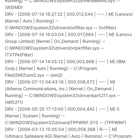
Running] -- C:\WINDOWS\system32\drivers\wsimd.sys --
(WSIMD)
DRV - [2006-07-14 16:27:22 | 000,012,544 | ---- | M] (Lenovo)
[Kernel | Auto | Running] --
C:\WINDOWS\system32\drivers\tvtfilter.sys -- (tvtfilter)
DRV - [2006-07-14 16:03:04 | 000,017,664 | ---- | M] (Lenovo
Group Limited) [Kernel | On_Demand | Running] --
C:\WINDOWS\system32\drivers\tvtpktfilter.sys --
(TVTPktFilter)
DRV - [2006-07-14 14:55:12 | 000,003,968 | ---- | M] (IBM
Corp.) [Kernel | Auto | Running] -- C:\Program
Files\SMI2\smi2.sys -- (smi2)
DRV - [2006-07-13 04:43:16 | 000,508,672 | ---- | M]
(Atheros Communications, Inc.) [Kernel | On_Demand |
Running] -- C:\WINDOWS\system32\drivers\ar5211.sys --
(AR5211)
DRV - [2006-05-25 17:13:00 | 000,004,442 | ---- | M] ()
[Kernel | System | Running] --
C:\WINDOWS\system32\drivers\TPPWRIF.SYS -- (TPPWRIF)
DRV - [2006-03-13 15:05:54 | 000,058,368 | R--- | M]
(Utimaco Safeware AG) [Kernel | Auto | Running] -- C:\Program