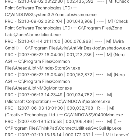
PRC - [2010-09-02 08:22:30 | 002,435,592 | ---- | M] (Check
Point Software Technologies LTD) --
C:\WINDOWS\system32\ZoneLabs\vsmon.exe
PRC - [2010-09-02 08:21:04 | 001,043,968 | ---- | M] (Check
Point Software Technologies LTD) -- C:\Program Files\Zone
Labs\ZoneAlarm\zlclient.exe
PRC - [2010-01-14 21:11:00 | 000,076,968 | ---- | M] (Avira
GmbH) -- C:\Program Files\Avira\AntiVir Desktop\avshadow.exe
PRC - [2007-06-27 18:04:00 | 001,213,736 | ---- | M] (Nero
AG) -- C:\Program Files\Common
Files\Ahead\Lib\NMIndexStoreSvr.exe
PRC - [2007-06-27 18:03:40 | 000,152,872 | ---- | M] (Nero
AG) -- C:\Program Files\Common
Files\Ahead\Lib\NMBgMonitor.exe
PRC - [2007-06-13 14:23:49 | 001,034,752 | ---- | M]
(Microsoft Corporation) -- C:\WINDOWS\explorer.exe
PRC - [2007-06-03 18:01:00 | 000,032,768 | R--- | M]
(Creative Technology Ltd.) -- C:\WINDOWS\V0400Mon.exe
PRC - [2007-02-19 15:15:58 | 000,106,496 | ---- | M] () --
C:\Program Files\ThinkPad\ConnectUtilities\SvcGuiHlpr.exe
PRC - [2007-02-19 15:15:14 | 000,172,032 | ---- | M] (Lenovo)