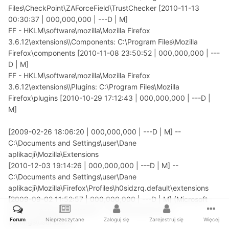
Files\CheckPoint\ZAForceField\TrustChecker [2010-11-13
00:30:37 | 000,000,000 | ---D | M]
FF - HKLM\software\mozilla\Mozilla Firefox
3.6.12\extensions\\Components: C:\Program Files\Mozilla
Firefox\components [2010-11-08 23:50:52 | 000,000,000 | ---
D | M]
FF - HKLM\software\mozilla\Mozilla Firefox
3.6.12\extensions\\Plugins: C:\Program Files\Mozilla
Firefox\plugins [2010-10-29 17:12:43 | 000,000,000 | ---D |
M]
[2009-02-26 18:06:20 | 000,000,000 | ---D | M] --
C:\Documents and Settings\user\Dane
aplikacji\Mozilla\Extensions
[2010-12-03 19:14:26 | 000,000,000 | ---D | M] --
C:\Documents and Settings\user\Dane
aplikacji\Mozilla\Firefox\Profiles\h0sidzrq.default\extensions
[2009-09-02 11:52:57 | 000,000,000 | ---D | M] (Microsoft
.NET Framework Assistant) -- C:\Documents and
Forum
Nieprzeczytane
Zaloguj się
Zarejestruj się
Więcej
Settings\user\Dane