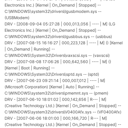
Electronics Inc.) [Kernel | On_Demand | Stopped] --
C:\WINDOWS\system32\drivers\lgusbmodem.sys --
(USBModem)
DRV - [2008-09-04 05:27:28 | 000,013,056 | ---- | M] (LG
Electronics Inc.) [Kernel | On_Demand | Stopped] --
C:\WINDOWS\system32\drivers\lgusbbus.sys -- (usbbus)
DRV - [2007-08-15 16:16:27 | 000,223,128 | ---- | M] () [Kernel
| On_Demand | Running] --
C:\WINDOWS\System32\Drivers\vaxscsi.sys -- (vaxscsi)
DRV - [2007-08-08 17:06:26 | 000,642,560 | ---- | M] ()
[Kernel | Boot | Running] --
C:\WINDOWS\System32\Drivers\sptd.sys -- (sptd)
DRV - [2007-06-23 09:21:14 | 000,007,012 | ---- | M]
(Microsoft Corporation) [Kernel | Auto | Running] --
C:\WINDOWS\system32\drivers\pmemnt.sys -- (pmem)
DRV - [2007-06-10 18:01:02 | 000,142,656 | R--- | M]
(Creative Technology Ltd.) [Kernel | On_Demand | Stopped] --
C:\WINDOWS\system32\drivers\V0400Afx.sys -- (VF0400Afx)
DRV - [2007-06-06 18:01:00 | 000,166,720 | R--- | M]
(Creative Technology Ltd.) [Kernel | On_Demand | Stopped] --