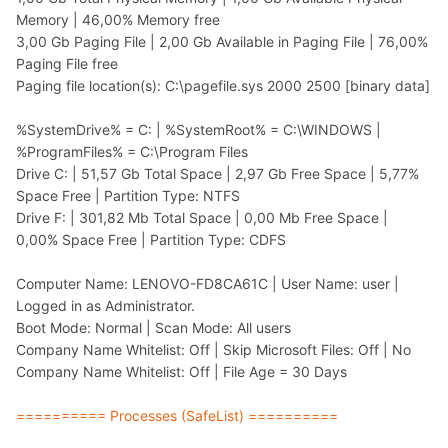
Memory | 46,00% Memory free
3,00 Gb Paging File | 2,00 Gb Available in Paging File | 76,00%
Paging File free
Paging file location(s): C:\pagefile.sys 2000 2500 [binary data]
%SystemDrive% = C: | %SystemRoot% = C:\WINDOWS |
%ProgramFiles% = C:\Program Files
Drive C: | 51,57 Gb Total Space | 2,97 Gb Free Space | 5,77%
Space Free | Partition Type: NTFS
Drive F: | 301,82 Mb Total Space | 0,00 Mb Free Space |
0,00% Space Free | Partition Type: CDFS
Computer Name: LENOVO-FD8CA61C | User Name: user |
Logged in as Administrator.
Boot Mode: Normal | Scan Mode: All users
Company Name Whitelist: Off | Skip Microsoft Files: Off | No
Company Name Whitelist: Off | File Age = 30 Days
========== Processes (SafeList) ==========