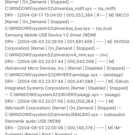
[Kernel | On_Demand | Stopped] --
C:\WINDOWS\system32\drivers\ss_mdfl.sys -- (ss_mdfl)
DRV - [2004-09-17 15:04:00 | 000,052,384 | R--- | M] (MCCI)
[Kernel | On_Demand | Stopped] --
C:\WINDOWS\system32\drivers\ss_bus.sys -- (ss_bus)
Samsung Mobile USB Device 1.0 driver (WDM)
DRV - [2004-08-03 23:29:56 | 001,897,408 | ---- | M] (NVIDIA
Corporation) [Kernel | On_Demand | Stopped] --
C:\WINDOWS\system32\drivers\nv4_mini.sys -- (nv)
DRV - [2004-08-03 23:07:44 | 000,043,008 | ---- | M]
(Advanced Micro Devices, Inc.) [Kernel | Disabled | Stopped] --
C:\WINDOWS\system32\DRIVERS\amdagp.sys -- (amdagp)
DRV - [2004-08-03 23:07:44 | 000,041,088 | ---- | M] (Silicon
Integrated Systems Corporation) [Kernel | Disabled | Stopped]
-- C:\WINDOWS\system32\DRIVERS\sisagp.sys -- (sisagp)
DRV - [2004-08-03 22:07:56 | 000,059,264 | ---- | M]
(Microsoft Corporation) [Kernel | On_Demand | Stopped] --
C:\WINDOWS\system32\drivers\USBAUDIO.sys -- (usbaudio)
Sterownik audio USB (WDM)
DRV - [2004-08-03 22:00:06 | 000,149,376 | ---- | M] (M-
Systems) [Kernel | Boot | Running] --