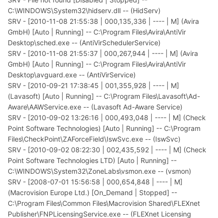
C:\WINDOWS\System32\hidserv.dll -- (HidServ)
SRV - [2010-11-08 21:55:38 | 000,135,336 | ---- | M] (Avira
GmbH) [Auto | Running] -- C:\Program Files\Avira\AntiVir
Desktop\sched.exe -- (AntiVirSchedulerService)
SRV - [2010-11-08 21:55:37 | 000,267,944 | ---- | M] (Avira
GmbH) [Auto | Running] -- C:\Program Files\Avira\AntiVir
Desktop\avguard.exe -- (AntiVirService)
SRV - [2010-09-21 17:38:45 | 001,355,928 | ---- | M]
(Lavasoft) [Auto | Running] -- C:\Program Files\Lavasoft\Ad-
Aware\AAWService.exe -- (Lavasoft Ad-Aware Service)
SRV - [2010-09-02 13:26:16 | 000,493,048 | ---- | M] (Check
Point Software Technologies) [Auto | Running] -- C:\Program
Files\CheckPoint\ZAForceField\IswSvc.exe -- (IswSvc)
SRV - [2010-09-02 08:22:30 | 002,435,592 | ---- | M] (Check
Point Software Technologies LTD) [Auto | Running] --
C:\WINDOWS\System32\ZoneLabs\vsmon.exe -- (vsmon)
SRV - [2008-07-01 15:56:58 | 000,654,848 | ---- | M]
(Macrovision Europe Ltd.) [On_Demand | Stopped] --
C:\Program Files\Common Files\Macrovision Shared\FLEXnet
Publisher\FNPLicensingService.exe -- (FLEXnet Licensing