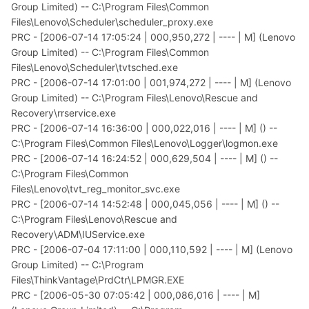
Group Limited) -- C:\Program Files\Common
Files\Lenovo\Scheduler\scheduler_proxy.exe
PRC - [2006-07-14 17:05:24 | 000,950,272 | ---- | M] (Lenovo
Group Limited) -- C:\Program Files\Common
Files\Lenovo\Scheduler\tvtsched.exe
PRC - [2006-07-14 17:01:00 | 001,974,272 | ---- | M] (Lenovo
Group Limited) -- C:\Program Files\Lenovo\Rescue and
Recovery\rrservice.exe
PRC - [2006-07-14 16:36:00 | 000,022,016 | ---- | M] () --
C:\Program Files\Common Files\Lenovo\Logger\logmon.exe
PRC - [2006-07-14 16:24:52 | 000,629,504 | ---- | M] () --
C:\Program Files\Common
Files\Lenovo\tvt_reg_monitor_svc.exe
PRC - [2006-07-14 14:52:48 | 000,045,056 | ---- | M] () --
C:\Program Files\Lenovo\Rescue and
Recovery\ADM\IUService.exe
PRC - [2006-07-04 17:11:00 | 000,110,592 | ---- | M] (Lenovo
Group Limited) -- C:\Program
Files\ThinkVantage\PrdCtr\LPMGR.EXE
PRC - [2006-05-30 07:05:42 | 000,086,016 | ---- | M]