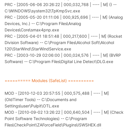
PRC - [2005-06-06 20:26:22 | 000,032,768 | ---- | M] () --
C:\WINDOWS\system32\TpKmpSvc.exe
PRC - [2005-05-20 01:11:06 | 000,925,696 | ---- | M] (Analog
Devices, Inc.) -- C:\Program Files\Analog
Devices\Core\smax4pnp.exe
PRC - [2005-04-01 18:51:48 | 000,217,600 | ---- | M] (Rocket
Division Software) -- C:\Program Files\Alcohol Soft\Alcohol
120\StarWind\StarWindService.exe
PRC - [2003-10-29 02:06:00 | 000,024,576 | ---- | M] (BVRP
Software) -- C:\Program Files\Digital Line Detect\DLG.exe
========== Modules (SafeList) ==========
MOD - [2010-12-03 20:57:55 | 000,575,488 | ---- | M]
(OldTimer Tools) -- C:\Documents and
Settings\user\Pulpit\OTL.exe
MOD - [2010-09-02 13:26:22 | 000,640,504 | ---- | M] (Check
Point Software Technologies) -- C:\Program
Files\CheckPoint\ZAForceField\Plugins\ISWSHEX.dll