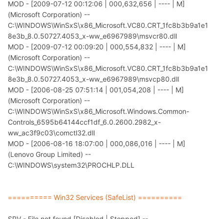
MOD - [2009-07-12 00:12:06 | 000,632,656 | ---- | M]
(Microsoft Corporation) --
C:\WINDOWS\WinSxS\x86_Microsoft.VC80.CRT_1fc8b3b9a1e1
8e3b_8.0.50727.4053_x-ww_e6967989\msvcr80.dll
MOD - [2009-07-12 00:09:20 | 000,554,832 | ---- | M]
(Microsoft Corporation) --
C:\WINDOWS\WinSxS\x86_Microsoft.VC80.CRT_1fc8b3b9a1e1
8e3b_8.0.50727.4053_x-ww_e6967989\msvcp80.dll
MOD - [2006-08-25 07:51:14 | 001,054,208 | ---- | M]
(Microsoft Corporation) --
C:\WINDOWS\WinSxS\x86_Microsoft.Windows.Common-
Controls_6595b64144ccf1df_6.0.2600.2982_x-
ww_ac3f9c03\comctl32.dll
MOD - [2006-08-16 18:07:00 | 000,086,016 | ---- | M]
(Lenovo Group Limited) --
C:\WINDOWS\system32\PROCHLP.DLL
========== Win32 Services (SafeList) ==========
SRV - File not found [Disabled | Stopped] --