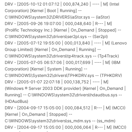
DRV - [2005-10-12 01:07:12 | 000,874,240 | ---- | M] (Intel
Corporation) [Kernel | Boot | Running] --
C:\WINDOWS\system32\DRIVERS\iaStor.sys -- (iaStor)
DRV - [2005-09-26 19:07:00 | 000,048,640 | R--- | M]
(Prolific Technology Inc.) [Kernel | On_Demand | Stopped] --
C:\WINDOWS\system32\drivers\ser2pl.sys -- (Ser2pl)
DRV - [2005-07-12 19:55:00 | 000,013,840 | ---- | M] (Lenovo
Group Limited) [Kernel | On_Demand | Running] --
C:\WINDOWS\system32\drivers\tp4track.sys -- (Tp4Track)
DRV - [2005-07-05 06:57:06 | 000,017,699 | ---- | M] (IBM
Corporation) [Kernel | System | Running] --
C:\WINDOWS\System32\drivers\TPHKDRV.sys -- (TPHKDRV)
DRV - [2005-01-07 22:07:18 | 000,138,752 | ---- | M]
(Windows ® Server 2003 DDK provider) [Kernel | On_Demand |
Running] -- C:\WINDOWS\system32\drivers\hdaudbus.sys --
(HDAudBus)
DRV - [2004-09-17 15:05:00 | 000,084,512 | R--- | M] (MCCI)
[Kernel | On_Demand | Stopped] --
C:\WINDOWS\system32\drivers\ss_mdm.sys -- (ss_mdm)
DRV - [2004-09-17 15:05:00 | 000,006,064 | R--- | M] (MCCI)