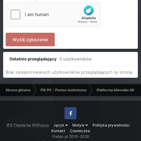
Wyślij zgłoszenie
Ostatnio przeglądający
0 użytkowników
Brak zarejestrowanych użytkowników przeglądających tę stronę.
Strona główna
FIX PC - Pomoc techniczna
Platformy klienckie Micro
Facebook
IPS Theme
by
IPSFocus
Język
Motyw
Polityka prywatności
Kontakt
Ciasteczka
Fixitpc.pl 2010-2026