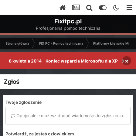
Fixitpc.pl
Profesjonalna pomoc techniczna
Strona główna
FIX PC - Pomoc techniczna
Platformy klienckie Micro
×
8 kwietnia 2014 - Koniec wsparcia Microsoftu dla XP
Zgłoś
Twoje zgłoszenie
Opcjonalnie możesz dodać wiadomość do zgłoszenia.
Potwierdź, że jesteś człowiekiem