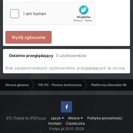
Wyślij zgłoszenie
Ostatnio przeglądający
0 użytkowników
Brak zarejestrowanych użytkowników przeglądających tę stronę.
Strona główna
FIX PC - Pomoc techniczna
Platformy klienckie Micro
Facebook
IPS Theme
by
IPSFocus
Język
Motyw
Polityka prywatności
Kontakt
Ciasteczka
Fixitpc.pl 2010-2026