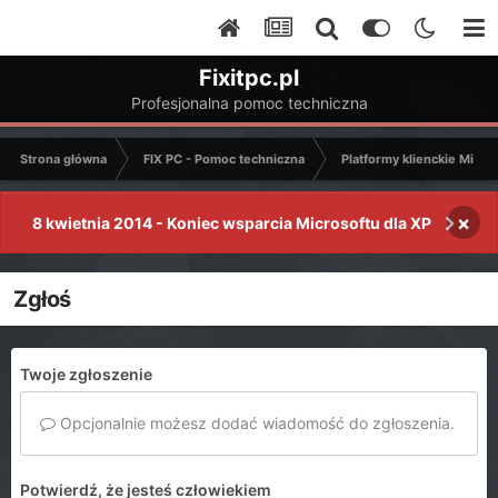
Fixitpc.pl
Profesjonalna pomoc techniczna
Strona główna
FIX PC - Pomoc techniczna
Platformy klienckie Micro
×
8 kwietnia 2014 - Koniec wsparcia Microsoftu dla XP
Zgłoś
Twoje zgłoszenie
Opcjonalnie możesz dodać wiadomość do zgłoszenia.
Potwierdź, że jesteś człowiekiem