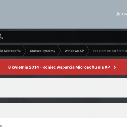
Dot
kie Microsoftu
Starsze systemy
Windows XP
Problem ze skrótem 
8 kwietnia 2014 - Koniec wsparcia Microsoftu dla XP
a.