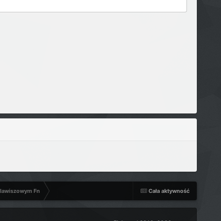
klawiszowym Fn
Cała aktywność