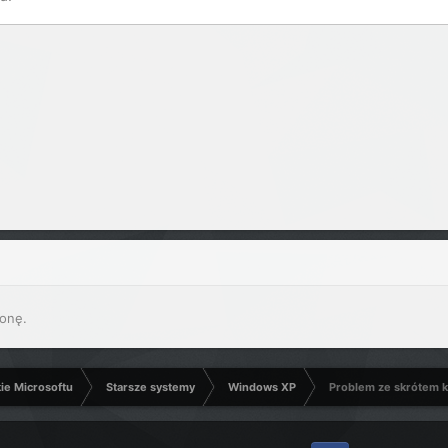
onę.
kie Microsoftu
Starsze systemy
Windows XP
Problem ze skrótem 