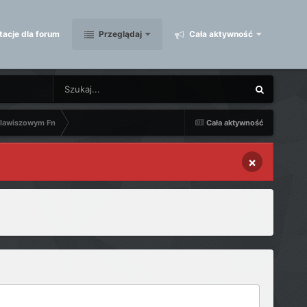
acje dla forum
Przeglądaj
Cała aktywność
klawiszowym Fn
Cała aktywność
×