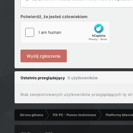
Potwierdź, że jesteś człowiekiem
Wyślij zgłoszenie
Ostatnio przeglądający
0 użytkowników
Brak zarejestrowanych użytkowników przeglądających tę str
Strona główna
FIX PC - Pomoc techniczna
Platformy klienc