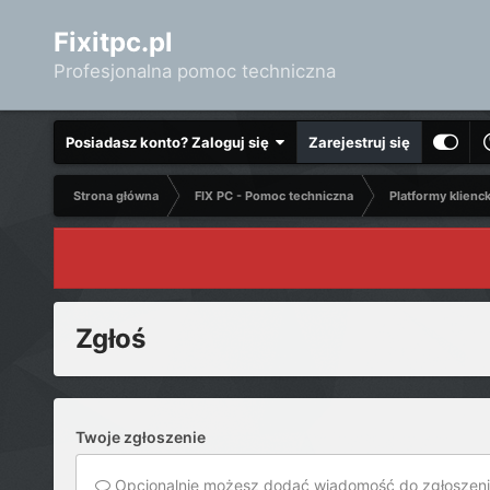
Fixitpc.pl
Profesjonalna pomoc techniczna
Posiadasz konto? Zaloguj się
Zarejestruj się
Strona główna
FIX PC - Pomoc techniczna
Platformy klienc
Zgłoś
Twoje zgłoszenie
Opcjonalnie możesz dodać wiadomość do zgłoszeni