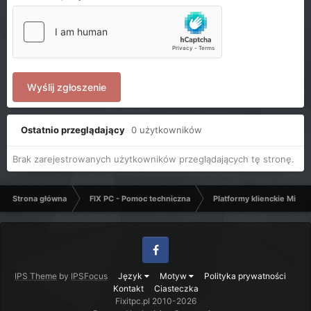
Wyślij zgłoszenie
Ostatnio przeglądający
0 użytkowników
Brak zarejestrowanych użytkowników przeglądających tę stronę.
Strona główna
FIX PC - Pomoc techniczna
Platformy klienckie Micro
Facebook
IPS Theme
by
IPSFocus
Język
Motyw
Polityka prywatności
Kontakt
Ciasteczka
Fixitpc.pl 2010-2026