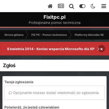
Fixitpc.pl
Profesjonalna pomoc techniczna
Strona główna
FIX PC - Pomoc techniczna
Platformy klienckie Micro
×
8 kwietnia 2014 - Koniec wsparcia Microsoftu dla XP
Zgłoś
Twoje zgłoszenie
Opcjonalnie możesz dodać wiadomość do zgłoszenia.
Potwierdź, że jesteś człowiekiem