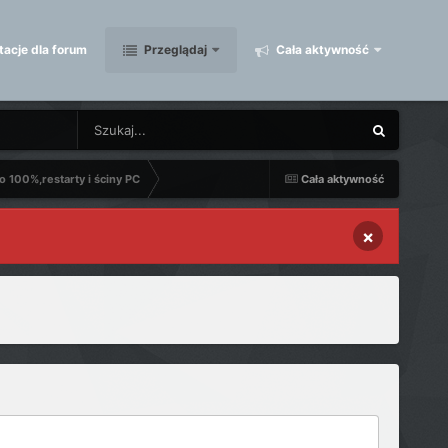
acje dla forum
Przeglądaj
Cała aktywność
 100%,restarty i ściny PC
Cała aktywność
×