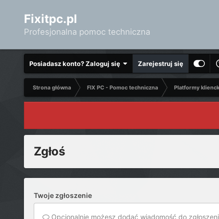
Fixitpc.pl
Profesjonalna pomoc techniczna
Posiadasz konto? Zaloguj się
Zarejestruj się
Strona główna
FIX PC - Pomoc techniczna
Platformy klienc
Zgłoś
Twoje zgłoszenie
Opcjonalnie możesz dodać wiadomość do zgłoszeni