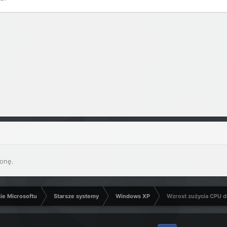
onę.
kie Microsoftu
Starsze systemy
Windows XP
Wzrost zużycia CPU do