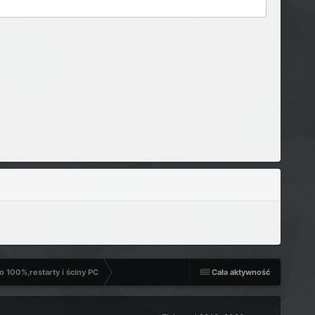
 100%,restarty i ściny PC
Cała aktywność