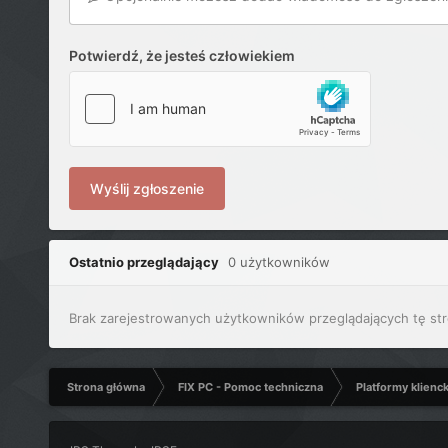
Potwierdź, że jesteś człowiekiem
Wyślij zgłoszenie
Ostatnio przeglądający
0 użytkowników
Brak zarejestrowanych użytkowników przeglądających tę str
Strona główna
FIX PC - Pomoc techniczna
Platformy klienc