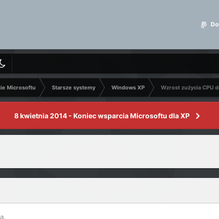
Dot
kie Microsoftu
Starsze systemy
Windows XP
Wzrost zużycia CPU do
8 kwietnia 2014 - Koniec wsparcia Microsoftu dla XP
a.