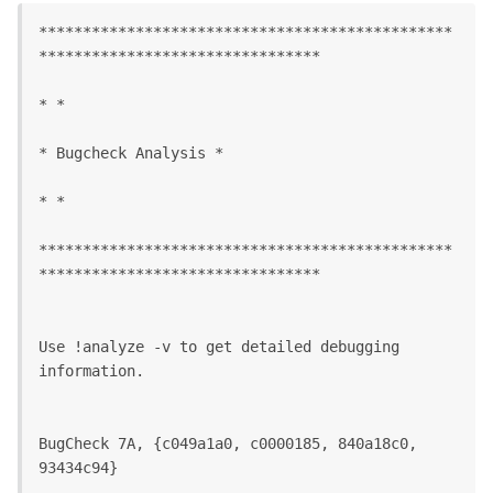
***********************************************
********************************
* *
* Bugcheck Analysis *
* *
***********************************************
********************************
Use !analyze -v to get detailed debugging 
information.
BugCheck 7A, {c049a1a0, c0000185, 840a18c0, 
93434c94}