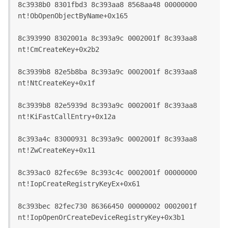
8c3938b0 8301fbd3 8c393aa8 8568aa48 00000000 
nt!ObOpenObjectByName+0x165
8c393990 8302001a 8c393a9c 0002001f 8c393aa8 
nt!CmCreateKey+0x2b2
8c3939b8 82e5b8ba 8c393a9c 0002001f 8c393aa8 
nt!NtCreateKey+0x1f
8c3939b8 82e5939d 8c393a9c 0002001f 8c393aa8 
nt!KiFastCallEntry+0x12a
8c393a4c 83000931 8c393a9c 0002001f 8c393aa8 
nt!ZwCreateKey+0x11
8c393ac0 82fec69e 8c393c4c 0002001f 00000000 
nt!IopCreateRegistryKeyEx+0x61
8c393bec 82fec730 86366450 00000002 0002001f 
nt!IopOpenOrCreateDeviceRegistryKey+0x3b1