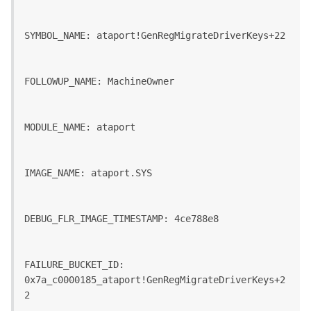
SYMBOL_NAME: ataport!GenRegMigrateDriverKeys+22
FOLLOWUP_NAME: MachineOwner
MODULE_NAME: ataport
IMAGE_NAME: ataport.SYS
DEBUG_FLR_IMAGE_TIMESTAMP: 4ce788e8
FAILURE_BUCKET_ID: 
0x7a_c0000185_ataport!GenRegMigrateDriverKeys+2
2