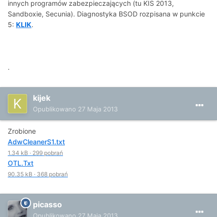
innych programów zabezpieczających (tu KIS 2013,
Sandboxie, Secunia). Diagnostyka BSOD rozpisana w punkcie
5:
KLIK
.
.
kijek
Opublikowano
27 Maja 2013
Zrobione
AdwCleanerS1.txt
1.34 kB
·
299 pobrań
OTL.Txt
90.35 kB
·
368 pobrań
picasso
Opublikowano
27 Maja 2013