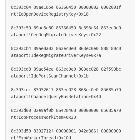
8c393c04 89ae185e 86366450 00000002 0002001f 
nt!IoOpenDeviceRegistryKey+0x18
8c393c50 89ae5e80 86366450 8c393c64 863ec0e0 
ataport!GenRegMigrateDriverKeys+0x22
8c393cb4 89ae0a03 863ec0e0 863ec0e0 888180c0 
ataport!IdeRegMigrateDriverKeys+0x7a
8c393cd8 89ae54ee 863ec0e0 863ec028 82f593bc 
ataport!IdePortScanChannel+0x1b
8c393cec 83032617 863ec028 863ec0e0 85685a70 
ataport!ChannelQueryBusRelation+0x40
8c393d00 82e9af0b 86428468 00000000 85685a70 
nt!IopProcessWorkItem+0x23
8c393d50 8302712f 00000001 942d386f 00000000 
nt!ExpWorkerThread+0x10d