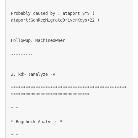
Probably caused by : ataport.SYS ( 
ataport!GenRegMigrateDriverKeys+22 )
Followup: MachineOwner
---------
2: kd> !analyze -v
***********************************************
********************************
* *
* Bugcheck Analysis *
* *