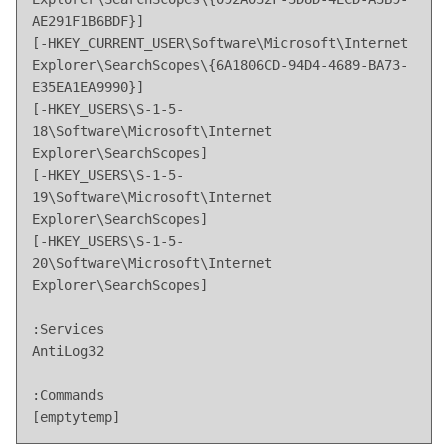
AE291F1B6BDF}]

[-HKEY_CURRENT_USER\Software\Microsoft\Internet 
Explorer\SearchScopes\{6A1806CD-94D4-4689-BA73-
E35EA1EA9990}]

[-HKEY_USERS\S-1-5-
18\Software\Microsoft\Internet 
Explorer\SearchScopes]

[-HKEY_USERS\S-1-5-
19\Software\Microsoft\Internet 
Explorer\SearchScopes]

[-HKEY_USERS\S-1-5-
20\Software\Microsoft\Internet 
Explorer\SearchScopes]

:Services

AntiLog32

:Commands

[emptytemp]