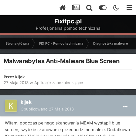
Fixitpc.pl
Profesjonalna pomoc techniczna
Strona główna
FIX PC - Pomoc techniczna
Diagnostyka malware - C
Malwarebytes Anti-Malware Blue Screen
Przez
kijek
27 Maja 2013
w
Aplikacje zabezpieczające
kijek
Opublikowano
27 Maja 2013
Witam, podczas pełnego skanowania MBAM wystąpił blue
screen, szybkie skanowanie przechodzi normalnie. Dodatkowo