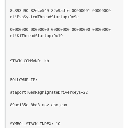
8c393d90 82ece549 82e9adfe 00000001 00000000 
nt!PspSystemThreadStartup+0x9e
00000000 00000000 00000000 00000000 00000000 
nt!KiThreadStartup+0x19
STACK_COMMAND: kb
FOLLOWUP_IP:
ataport!GenRegMigrateDriverKeys+22
89ae185e 8bd8 mov ebx,eax
SYMBOL_STACK_INDEX: 10