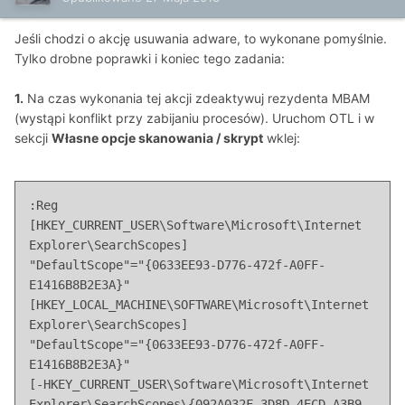
Jeśli chodzi o akcję usuwania adware, to wykonane pomyślnie.
Tylko drobne poprawki i koniec tego zadania:
1.
Na czas wykonania tej akcji zdeaktywuj rezydenta MBAM
(wystąpi konflikt przy zabijaniu procesów). Uruchom OTL i w
sekcji
Własne opcje skanowania / skrypt
wklej:
:Reg

[HKEY_CURRENT_USER\Software\Microsoft\Internet 
Explorer\SearchScopes]

"DefaultScope"="{0633EE93-D776-472f-A0FF-
E1416B8B2E3A}"

[HKEY_LOCAL_MACHINE\SOFTWARE\Microsoft\Internet 
Explorer\SearchScopes]

"DefaultScope"="{0633EE93-D776-472f-A0FF-
E1416B8B2E3A}"

[-HKEY_CURRENT_USER\Software\Microsoft\Internet 
Explorer\SearchScopes\{092A032F-3D8D-4ECD-A3B9-