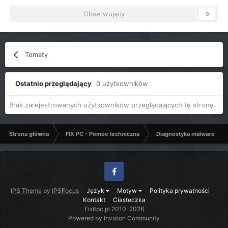
Obserwujący
0
Tematy
Ostatnio przeglądający
0 użytkowników
Brak zarejestrowanych użytkowników przeglądających tę stronę.
Strona główna
FIX PC - Pomoc techniczna
Diagnostyka malware - C
Facebook
IPS Theme
by
IPSFocus
Język
Motyw
Polityka prywatności
Kontakt
Ciasteczka
Fixitpc.pl 2010-2026
Powered by Invision Community