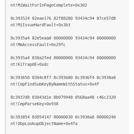
nt!MiWaitForInPageComplete+0x302
8c393524 82eae176 82f88280 93434c94 87ce57d8 
nt!MiIssueHardFault+0x3b3
8c3935a4 82e5eaa8 00000000 93434c94 00000000 
nt!MmAccessFault+0x29fc
8c3935a4 830a2fed 00000000 93434c94 00000000 
nt!KiTrap0E+0xdc
8c393650 8304c8f7 8c393680 8c3936f4 8c3938a8 
nt!CmpFindSubKeyByNameWithStatus+0x4f
8c3937d8 83043d1e 8b079948 8568aa48 c46c2320 
nt!CmpParseKey+0x938
8c393854 83054147 80000030 8c3938a8 00000240 
nt!ObpLookupObjectName+0x4fa