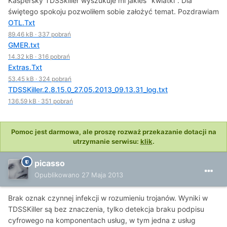
Kaspersky TDSSkiller wyszukuje mi jakieś "kwiatki". Dla
świętego spokoju pozwoliłem sobie założyć temat. Pozdrawiam
OTL.Txt
89.46 kB
·
337 pobrań
GMER.txt
14.32 kB
·
316 pobrań
Extras.Txt
53.45 kB
·
324 pobrań
TDSSKiller.2.8.15.0_27.05.2013_09.13.31_log.txt
136.59 kB
·
351 pobrań
Pomoc jest darmowa, ale proszę rozważ przekazanie dotacji na
utrzymanie serwisu:
klik
.
picasso
Opublikowano
27 Maja 2013
Brak oznak czynnej infekcji w rozumieniu trojanów. Wyniki w
TDSSKiller są bez znaczenia, tylko detekcja braku podpisu
cyfrowego na komponentach usług, w tym jedna z usług