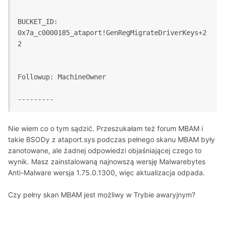
BUCKET_ID: 
0x7a_c0000185_ataport!GenRegMigrateDriverKeys+2
2
Followup: MachineOwner
Nie wiem co o tym sądzić. Przeszukałam też forum MBAM i
takie BSODy z ataport.sys podczas pełnego skanu MBAM były
zanotowane, ale żadnej odpowiedzi objaśniającej czego to
wynik. Masz zainstalowaną najnowszą wersję Malwarebytes
Anti-Malware wersja 1.75.0.1300, więc aktualizacja odpada.
Czy pełny skan MBAM jest możliwy w Trybie awaryjnym?