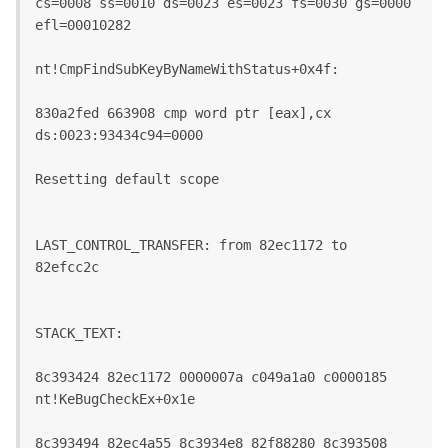
cs=0008 ss=0010 ds=0023 es=0023 fs=0030 gs=0000 
efl=00010282
nt!CmpFindSubKeyByNameWithStatus+0x4f:
830a2fed 663908 cmp word ptr [eax],cx 
ds:0023:93434c94=0000
Resetting default scope
LAST_CONTROL_TRANSFER: from 82ec1172 to 
82efcc2c
STACK_TEXT:
8c393424 82ec1172 0000007a c049a1a0 c0000185 
nt!KeBugCheckEx+0x1e
8c393494 82ec4a55 8c3934e8 82f88280 8c393508 