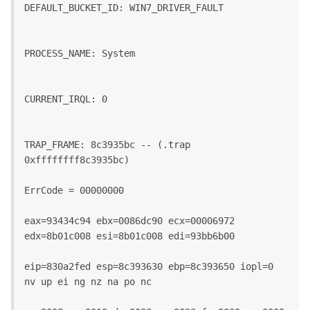
DEFAULT_BUCKET_ID: WIN7_DRIVER_FAULT
PROCESS_NAME: System
CURRENT_IRQL: 0
TRAP_FRAME: 8c3935bc -- (.trap 
0xffffffff8c3935bc)
ErrCode = 00000000
eax=93434c94 ebx=0086dc90 ecx=00006972 
edx=8b01c008 esi=8b01c008 edi=93bb6b00
eip=830a2fed esp=8c393630 ebp=8c393650 iopl=0 
nv up ei ng nz na po nc