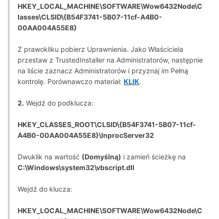
HKEY_LOCAL_MACHINE\SOFTWARE\Wow6432Node\C
lasses\CLSID\{B54F3741-5B07-11cf-A4B0-
00AA004A55E8}
Z prawokliku pobierz Uprawnienia. Jako Właściciela
przestaw z TrustedInstaller na Administratorów, następnie
na liście zaznacz Administratorów i przyznaj im Pełną
kontrolę. Porównawczo materiał:
KLIK
.
2.
Wejdź do podklucza:
HKEY_CLASSES_ROOT\CLSID\{B54F3741-5B07-11cf-
A4B0-00AA004A55E8}\InprocServer32
Dwuklik na wartość
(Domyślną)
i zamień ścieżkę na
C:\Windows\system32\vbscript.dll
Wejdź do klucza:
HKEY_LOCAL_MACHINE\SOFTWARE\Wow6432Node\C