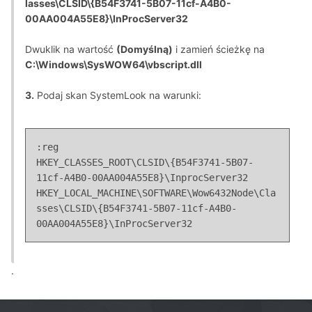
lasses\CLSID\{B54F3741-5B07-11cf-A4B0-
00AA004A55E8}\InProcServer32
Dwuklik na wartość
(Domyślną)
i zamień ścieżkę na
C:\Windows\SysWOW64\vbscript.dll
3.
Podaj skan SystemLook na warunki:
:reg
HKEY_CLASSES_ROOT\CLSID\{B54F3741-5B07-
11cf-A4B0-00AA004A55E8}\InprocServer32
HKEY_LOCAL_MACHINE\SOFTWARE\Wow6432Node\Cla
sses\CLSID\{B54F3741-5B07-11cf-A4B0-
00AA004A55E8}\InProcServer32
.