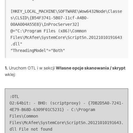
[HKEY_LOCAL_MACHINE\SOFTWARE\Wow6432Node\Classe
s\CLSID\{B54F3741-5B07-11cf-A4B0-
00AA004A55E8}\InProcServer32]
@="C:\Program Files (x86)\Common 
Files\McAfee\SystemCore\ScriptSn.20121010191643
.dll"
1.
Uruchom OTL i w sekcji
Własne opcje skanowania / skrypt
wklej:
:OTL

O2:64bit: - BHO: (scriptproxy) - {7DB2D5A0-7241-
4E79-B68D-6309F01C5231} - C:\Program 
Files\Common 
Files\McAfee\SystemCore\ScriptSn.20121010191643.
dll File not found
