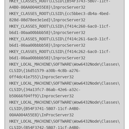
HKEY_CLASSES_ROOT\CLSID\{B54F3743-5B07-11cf-
A4B0-00AA004A55E8}\InprocServer32

HKEY_CLASSES_ROOT\CLSID\{cc5bbec3-db4a-4bed-
828d-08d78ee3e1ed}\InprocServer32

HKEY_CLASSES_ROOT\CLSID\{f414c260-6ac0-11cf-
b6d1-00aa00bbbb58}\InprocServer32

HKEY_CLASSES_ROOT\CLSID\{f414c261-6ac0-11cf-
b6d1-00aa00bbbb58}\InprocServer32

HKEY_CLASSES_ROOT\CLSID\{f414c262-6ac0-11cf-
b6d1-00aa00bbbb58}\InprocServer32

HKEY_LOCAL_MACHINE\SOFTWARE\Wow6432Node\Classes\
CLSID\{16d51579-a30b-4c8b-a276-
0ff4dc41e755}\InprocServer32

HKEY_LOCAL_MACHINE\SOFTWARE\Wow6432Node\Classes\
CLSID\{34a13fc7-86ab-42e6-a32c-
b50666f04ff9}\InprocServer32

HKEY_LOCAL_MACHINE\SOFTWARE\Wow6432Node\Classes\
CLSID\{B54F3741-5B07-11cf-A4B0-
00AA004A55E8}\InProcServer32

HKEY_LOCAL_MACHINE\SOFTWARE\Wow6432Node\Classes\
CLSID\{B54F3742-5B07-11cf-A4B0-