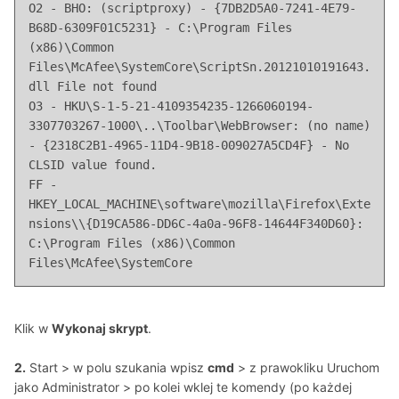
O2 - BHO: (scriptproxy) - {7DB2D5A0-7241-4E79-
B68D-6309F01C5231} - C:\Program Files 
(x86)\Common 
Files\McAfee\SystemCore\ScriptSn.20121010191643.
dll File not found

O3 - HKU\S-1-5-21-4109354235-1266060194-
3307703267-1000\..\Toolbar\WebBrowser: (no name) 
- {2318C2B1-4965-11D4-9B18-009027A5CD4F} - No 
CLSID value found.

FF - 
HKEY_LOCAL_MACHINE\software\mozilla\Firefox\Exte
nsions\\{D19CA586-DD6C-4a0a-96F8-14644F340D60}: 
C:\Program Files (x86)\Common 
Files\McAfee\SystemCore
Klik w
Wykonaj skrypt
.
2.
Start > w polu szukania wpisz
cmd
> z prawokliku Uruchom
jako Administrator > po kolei wklej te komendy (po każdej