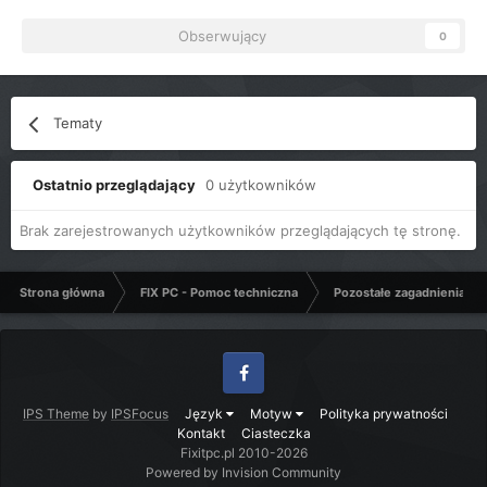
Obserwujący
0
Tematy
Ostatnio przeglądający
0 użytkowników
Brak zarejestrowanych użytkowników przeglądających tę stronę.
Strona główna
FIX PC - Pomoc techniczna
Pozostałe zagadnienia k
Facebook
IPS Theme
by
IPSFocus
Język
Motyw
Polityka prywatności
Kontakt
Ciasteczka
Fixitpc.pl 2010-2026
Powered by Invision Community