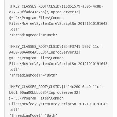
[HKEY_CLASSES_ROOT\CLSID\{16d51579-a30b-4c8b-
a276-0ff4dc41e755}\InprocServer32]
@="C:\Program Files\Common 
Files\McAfee\SystemCore\ScriptSn.20121010191643
.dll"
"ThreadingModel"="Both"
[HKEY_CLASSES_ROOT\CLSID\{B54F3741-5B07-11cf-
A4B0-00AA004A55E8}\InprocServer32]
@="C:\Program Files\Common 
Files\McAfee\SystemCore\ScriptSn.20121010191643
.dll"
"ThreadingModel"="Both"
[HKEY_CLASSES_ROOT\CLSID\{f414c260-6ac0-11cf-
b6d1-00aa00bbbb58}\InprocServer32]
@="C:\Program Files\Common 
Files\McAfee\SystemCore\ScriptSn.20121010191643
.dll"
"ThreadingModel"="Both"