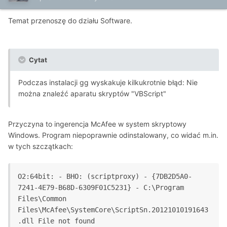
Temat przenoszę do działu Software.
Cytat
Podczas instalacji gg wyskakuje kilkukrotnie błąd: Nie
można znaleźć aparatu skryptów "VBScript"
Przyczyna to ingerencja McAfee w system skryptowy
Windows. Program niepoprawnie odinstalowany, co widać m.in.
w tych szczątkach:
O2:64bit: - BHO: (scriptproxy) - {7DB2D5A0-
7241-4E79-B68D-6309F01C5231} - C:\Program 
Files\Common 
Files\McAfee\SystemCore\ScriptSn.20121010191643
.dll File not found