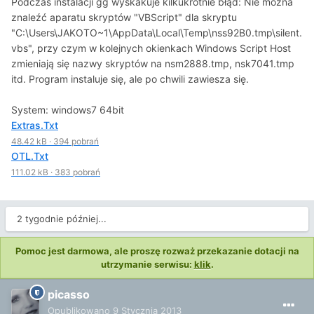
Podczas instalacji gg wyskakuje kilkukrotnie błąd: Nie można
znaleźć aparatu skryptów "VBScript" dla skryptu
"C:\Users\JAKOTO~1\AppData\Local\Temp\nss92B0.tmp\silent.
vbs", przy czym w kolejnych okienkach Windows Script Host
zmieniają się nazwy skryptów na nsm2888.tmp, nsk7041.tmp
itd. Program instaluje się, ale po chwili zawiesza się.
System: windows7 64bit
Extras.Txt
48.42 kB
·
394 pobrań
OTL.Txt
111.02 kB
·
383 pobrań
2 tygodnie później...
Pomoc jest darmowa, ale proszę rozważ przekazanie dotacji na
utrzymanie serwisu:
klik
.
picasso
Opublikowano
9 Stycznia 2013