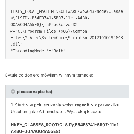
[HKEY_LOCAL_MACHINE\SOFTWARE\Wow6432Node\Classe
s\CLSID\{B54F3741-5B07-11cf-A4B0-
00AA004A55E8}\InProcServer32]
@="C:\Program Files (x86)\Common 
Files\McAfee\SystemCore\ScriptSn.20121010191643
.dll"
Cytuję co dopiero mówiłam w innym temacie:
picasso napisał(a):
1.
Start > w polu szukania wpisz
regedit
> z prawokliku
Uruchom jako Administrator. Wyszukaj klucze:
HKEY_CLASSES_ROOT\CLSID\{B54F3741-5B07-11cf-
A4B0-00AA004A55E8}