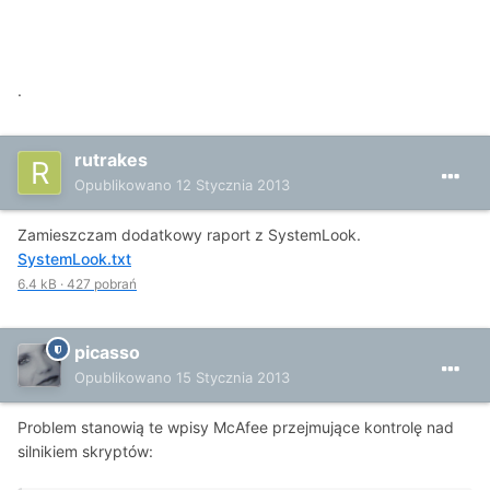
.
rutrakes
Opublikowano
12 Stycznia 2013
Zamieszczam dodatkowy raport z SystemLook.
SystemLook.txt
6.4 kB
·
427 pobrań
picasso
Opublikowano
15 Stycznia 2013
Problem stanowią te wpisy McAfee przejmujące kontrolę nad
silnikiem skryptów: