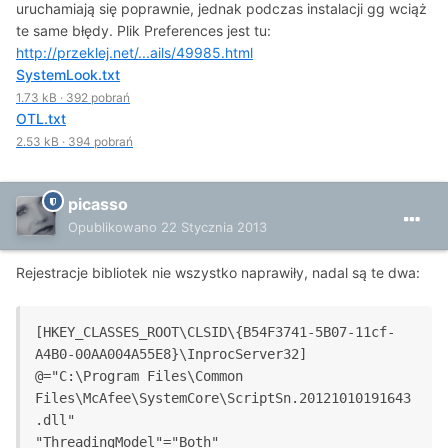
uruchamiają się poprawnie, jednak podczas instalacji gg wciąż
te same błędy. Plik Preferences jest tu:
http://przeklej.net/...ails/49985.html
SystemLook.txt
1.73 kB
·
392 pobrań
OTL.txt
2.53 kB
·
394 pobrań
picasso
Opublikowano
22 Stycznia 2013
Rejestracje bibliotek nie wszystko naprawiły, nadal są te dwa:
[HKEY_CLASSES_ROOT\CLSID\{B54F3741-5B07-11cf-
A4B0-00AA004A55E8}\InprocServer32]
@="C:\Program Files\Common 
Files\McAfee\SystemCore\ScriptSn.20121010191643
.dll"
"ThreadingModel"="Both"