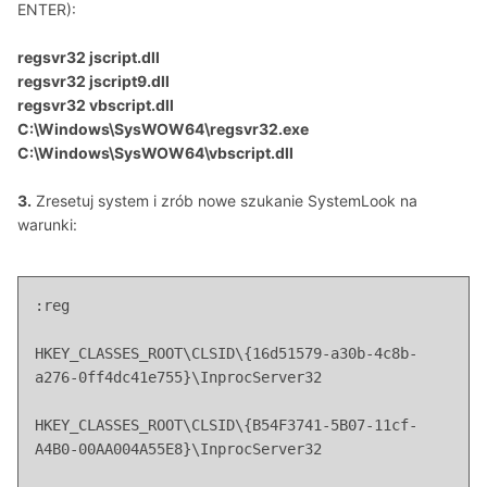
ENTER):
regsvr32 jscript.dll
regsvr32 jscript9.dll
regsvr32 vbscript.dll
C:\Windows\SysWOW64\regsvr32.exe
C:\Windows\SysWOW64\vbscript.dll
3.
Zresetuj system i zrób nowe szukanie SystemLook na
warunki:
:reg
HKEY_CLASSES_ROOT\CLSID\{16d51579-a30b-4c8b-
a276-0ff4dc41e755}\InprocServer32
HKEY_CLASSES_ROOT\CLSID\{B54F3741-5B07-11cf-
A4B0-00AA004A55E8}\InprocServer32