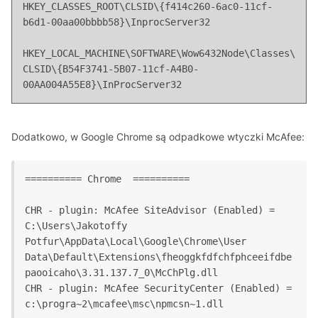
HKEY_CLASSES_ROOT\CLSID\{f414c260-6ac0-11cf-
b6d1-00aa00bbbb58}\InprocServer32
HKEY_LOCAL_MACHINE\SOFTWARE\Wow6432Node\Classes\
CLSID\{B54F3741-5B07-11cf-A4B0-
00AA004A55E8}\InProcServer32
Dodatkowo, w Google Chrome są odpadkowe wtyczki McAfee:
========== Chrome  ==========
CHR - plugin: McAfee SiteAdvisor (Enabled) = 
C:\Users\Jakotoffy 
Potfur\AppData\Local\Google\Chrome\User 
Data\Default\Extensions\fheoggkfdfchfphceeifdbe
paooicaho\3.31.137.7_0\McChPlg.dll
CHR - plugin: McAfee SecurityCenter (Enabled) = 