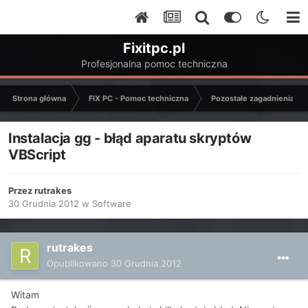
Fixitpc.pl
Profesjonalna pomoc techniczna
Strona główna
FIX PC - Pomoc techniczna
Pozostałe zagadnienia k
Instalacja gg - błąd aparatu skryptów
VBScript
Przez
rutrakes
30 Grudnia 2012
w
Software
rutrakes
Opublikowano
30 Grudnia 2012
Witam