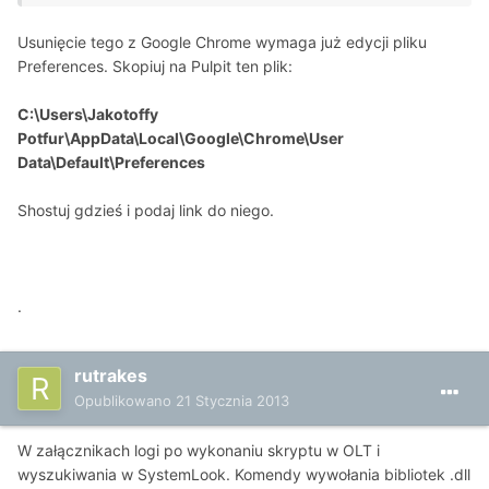
Usunięcie tego z Google Chrome wymaga już edycji pliku
Preferences. Skopiuj na Pulpit ten plik:
C:\Users\Jakotoffy
Potfur\AppData\Local\Google\Chrome\User
Data\Default\Preferences
Shostuj gdzieś i podaj link do niego.
.
rutrakes
Opublikowano
21 Stycznia 2013
W załącznikach logi po wykonaniu skryptu w OLT i
wyszukiwania w SystemLook. Komendy wywołania bibliotek .dll