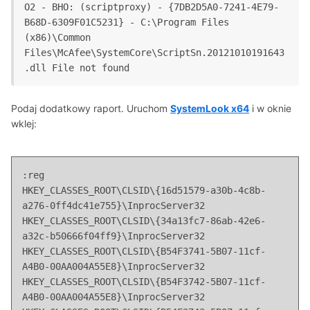
O2 - BHO: (scriptproxy) - {7DB2D5A0-7241-4E79-
B68D-6309F01C5231} - C:\Program Files 
(x86)\Common 
Files\McAfee\SystemCore\ScriptSn.20121010191643
Podaj dodatkowy raport. Uruchom
SystemLook x64
i w oknie
wklej:
:reg

HKEY_CLASSES_ROOT\CLSID\{16d51579-a30b-4c8b-
a276-0ff4dc41e755}\InprocServer32

HKEY_CLASSES_ROOT\CLSID\{34a13fc7-86ab-42e6-
a32c-b50666f04ff9}\InprocServer32

HKEY_CLASSES_ROOT\CLSID\{B54F3741-5B07-11cf-
A4B0-00AA004A55E8}\InprocServer32

HKEY_CLASSES_ROOT\CLSID\{B54F3742-5B07-11cf-
A4B0-00AA004A55E8}\InprocServer32
