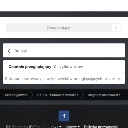
Obserwujący
0
Tematy
Ostatnio przeglądający
0 użytkowników
Brak zarejestrowanych użytkowników przeglądających tę stronę.
Strona główna
FIX PC - Pomoc techniczna
Diagnostyka malware - C
Facebook
IPS Theme
by
IPSFocus
Język
Motyw
Polityka prywatności