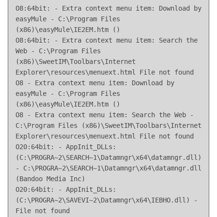
O8:64bit: - Extra context menu item: Download by 
easyMule - C:\Program Files 
(x86)\easyMule\IE2EM.htm ()

O8:64bit: - Extra context menu item: Search the 
Web - C:\Program Files 
(x86)\SweetIM\Toolbars\Internet 
Explorer\resources\menuext.html File not found

O8 - Extra context menu item: Download by 
easyMule - C:\Program Files 
(x86)\easyMule\IE2EM.htm ()

O8 - Extra context menu item: Search the Web - 
C:\Program Files (x86)\SweetIM\Toolbars\Internet 
Explorer\resources\menuext.html File not found

O20:64bit: - AppInit_DLLs: 
(C:\PROGRA~2\SEARCH~1\Datamngr\x64\datamngr.dll) 
- C:\PROGRA~2\SEARCH~1\Datamngr\x64\datamngr.dll 
(Bandoo Media Inc)

O20:64bit: - AppInit_DLLs: 
(C:\PROGRA~2\SAVEVI~2\Datamngr\x64\IEBHO.dll) -  
File not found
