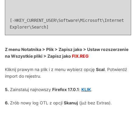
[-HKEY_CURRENT_USER\Software\Microsoft\Internet 
Explorer\Search]
Z menu Notatnika > Plik > Zapisz jako > Ustaw rozszerzenie
na Wszystkie pliki > Zapisz jako
FIX.REG
Kliknij prawym na plik i z menu wybierz opcję
Scal
. Potwierdź
import do rejestru.
5.
Zainstaluj najnowszy
Firefox 17.0.1
:
KLIK
.
6.
Zrób nowy log OTL z opcji
Skanuj
(już bez Extras).