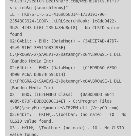
"http://search.bearshare.com/webResults.html?
src=ieb&q={searchTerms}"

IE - HKU\S-1-5-21-4169858314-1730191796-
2354803924-1000\..\URLSearchHook: {e8de9422-
3b2c-4243-bf6f-235da84d8ef8} - No CLSID value 
found

O2:64bit: - BHO: (DataMngr) - {34DEE7AD-47D7-
45e9-91FC-3E511083493F} - 
C:\PROGRA~2\SAVEVI~2\Datamngr\x64\BROWSE~1.DLL 
(Bandoo Media Inc)

O2:64bit: - BHO: (DataMngr) - {C1ED9DA0-AFD0-
4b90-AC6A-D3874F591014} - 
C:\PROGRA~2\SAVEVI~2\Datamngr\x64\BROWSE~1.DLL 
(Bandoo Media Inc)

O2 - BHO: (IE2EMBHO Class) - {0A0DDBD3-6641-
40B9-873F-BBDD26D6C14E} - C:\Program Files 
(x86)\easyMule\modules\IE2EM.dll (VeryCD.com)

O3:64bit: - HKLM\..\Toolbar: (no name) - 10 - No 
CLSID value found.

O3 - HKLM\..\Toolbar: (no name) - 10 - No CLSID 
value found.
