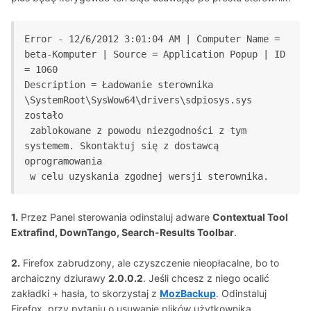
Error - 12/6/2012 3:01:04 AM | Computer Name = 
beta-Komputer | Source = Application Popup | ID 
= 1060
Description = Ładowanie sterownika 
\SystemRoot\SysWow64\drivers\sdpiosys.sys 
zostało
 zablokowane z powodu niezgodności z tym 
systemem. Skontaktuj się z dostawcą 
oprogramowania
1.
Przez Panel sterowania odinstaluj adware
Contextual Tool
Extrafind, DownTango, Search-Results Toolbar
.
2.
Firefox zabrudzony, ale czyszczenie nieopłacalne, bo to
archaiczny dziurawy
2.0.0.2
. Jeśli chcesz z niego ocalić
zakładki + hasła, to skorzystaj z
MozBackup
. Odinstaluj
Firefox, przy pytaniu o usuwanie plików użytkownika