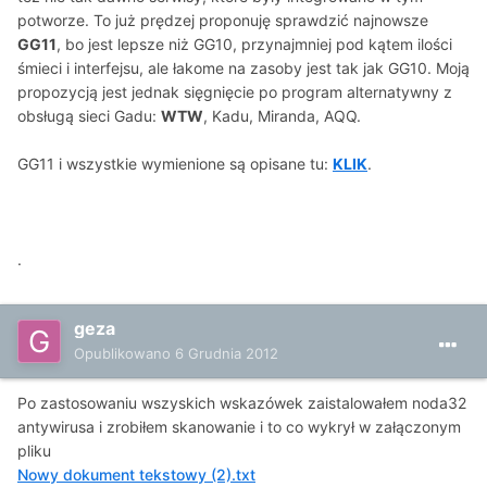
potworze. To już prędzej proponuję sprawdzić najnowsze
GG11
, bo jest lepsze niż GG10, przynajmniej pod kątem ilości
śmieci i interfejsu, ale łakome na zasoby jest tak jak GG10. Moją
propozycją jest jednak sięgnięcie po program alternatywny z
obsługą sieci Gadu:
WTW
, Kadu, Miranda, AQQ.
GG11 i wszystkie wymienione są opisane tu:
KLIK
.
.
geza
Opublikowano
6 Grudnia 2012
Po zastosowaniu wszyskich wskazówek zaistalowałem noda32
antywirusa i zrobiłem skanowanie i to co wykrył w załączonym
pliku
Nowy dokument tekstowy (2).txt