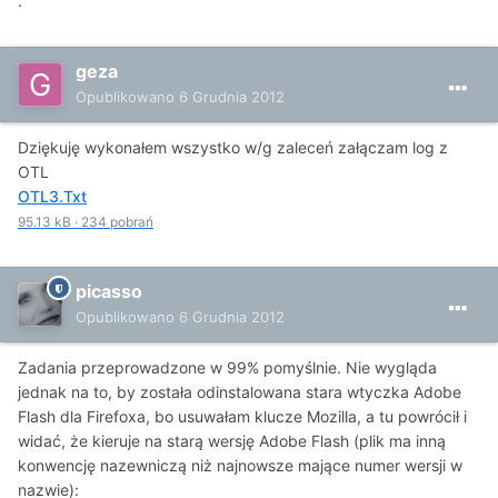
.
geza
Opublikowano
6 Grudnia 2012
Dziękuję wykonałem wszystko w/g zaleceń załączam log z
OTL
OTL3.Txt
95.13 kB
·
234 pobrań
picasso
Opublikowano
6 Grudnia 2012
Zadania przeprowadzone w 99% pomyślnie. Nie wygląda
jednak na to, by została odinstalowana stara wtyczka Adobe
Flash dla Firefoxa, bo usuwałam klucze Mozilla, a tu powrócił i
widać, że kieruje na starą wersję Adobe Flash (plik ma inną
konwencję nazewniczą niż najnowsze mające numer wersji w
nazwie):