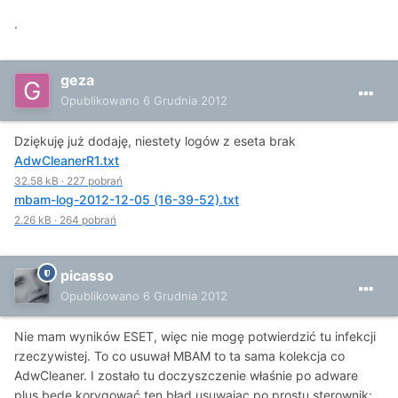
.
geza
Opublikowano
6 Grudnia 2012
Dziękuję już dodaję, niestety logów z eseta brak
AdwCleanerR1.txt
32.58 kB
·
227 pobrań
mbam-log-2012-12-05 (16-39-52).txt
2.26 kB
·
264 pobrań
picasso
Opublikowano
6 Grudnia 2012
Nie mam wyników ESET, więc nie mogę potwierdzić tu infekcji
rzeczywistej. To co usuwał MBAM to ta sama kolekcja co
AdwCleaner. I zostało tu doczyszczenie właśnie po adware
plus będę korygować ten błąd usuwając po prostu sterownik: