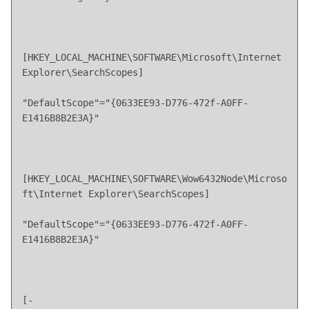
[HKEY_LOCAL_MACHINE\SOFTWARE\Microsoft\Internet 
Explorer\SearchScopes]
"DefaultScope"="{0633EE93-D776-472f-A0FF-
E1416B8B2E3A}"
[HKEY_LOCAL_MACHINE\SOFTWARE\Wow6432Node\Microso
ft\Internet Explorer\SearchScopes]
"DefaultScope"="{0633EE93-D776-472f-A0FF-
E1416B8B2E3A}"
[-