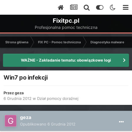
Fixitpc.pl
Profesjonalna pomoc techniczna
Strona główna
FIX PC - Pomoc techniczna
Diagnostyka malware - C
WAŻNE - Zakładanie tematu: obowiązkowe logi
Win7 po infekcji
Przez
geza
6 Grudnia 2012
w
Dział pomocy doraźnej
geza
Opublikowano
6 Grudnia 2012