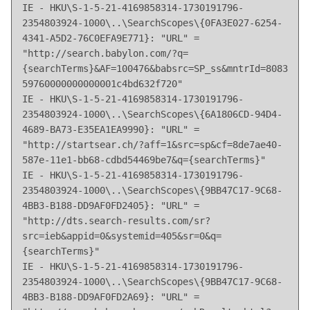
IE - HKU\S-1-5-21-4169858314-1730191796-
2354803924-1000\..\SearchScopes\{0FA3E027-6254-
4341-A5D2-76C0EFA9E771}: "URL" = 
"http://search.babylon.com/?q=
{searchTerms}&AF=100476&babsrc=SP_ss&mntrId=8083
59760000000000001c4bd632f720"

IE - HKU\S-1-5-21-4169858314-1730191796-
2354803924-1000\..\SearchScopes\{6A1806CD-94D4-
4689-BA73-E35EA1EA9990}: "URL" = 
"http://startsear.ch/?aff=1&src=sp&cf=8de7ae40-
587e-11e1-bb68-cdbd54469be7&q={searchTerms}"

IE - HKU\S-1-5-21-4169858314-1730191796-
2354803924-1000\..\SearchScopes\{9BB47C17-9C68-
4BB3-B188-DD9AF0FD2405}: "URL" = 
"http://dts.search-results.com/sr?
src=ieb&appid=0&systemid=405&sr=0&q=
{searchTerms}"

IE - HKU\S-1-5-21-4169858314-1730191796-
2354803924-1000\..\SearchScopes\{9BB47C17-9C68-
4BB3-B188-DD9AF0FD2A69}: "URL" = 