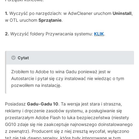
1.
Wyczyść po narzędziach: w AdwCleaner uruchom
Uninstall
,
w OTL uruchom
Sprzątanie
.
2.
Wyczyść foldery Przywracania systemu:
KLIK
.
Cytat
Zrobiłem to Adobe to wina Gadu ponieważ jest w
Autostarcie i pytał się czy instalować nie wiedząc o tym
pozwoliłem na instalację.
Posiadasz
Gadu-Gadu 10
. Ta wersja jest stara i straszna,
reklamy i dręczenie zasobów systemu, a posługiwanie się
przestarzałym Adobe Flash to luka bezpieczeństwa (niestety
GG10 zdaje się nie zaakceptuje najnowszego doinstalowanego
z zewnątrz). Producent się z niej zresztą wycofał, wyłączono
też nie tak dawno serwisy, które były integrowane w tym