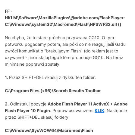
FF -
HKLM\Software\MozillaPlugins\@adobe.com/FlashPlayer:
C:\Windows\system32\Macromed\Flash\NPSWF32.dll ()
No chyba, że to stare próchno przywraca GG10. O tym
potworku pogadamy potem, ale póki co nie reaguj, jeśli Gadu
zwróci komunikat o "brakującym Flash" (do reklam jest to
używane) - nie instaluj tego które proponuje GG10. Na teraz
minimalne poprawki zostały:
1.
Przez SHIFT+DEL skasuj z dysku ten folder:
C:\Program Files (x86)\Search Results Toolbar
2.
Odinstaluj pozycje
Adobe Flash Player 11 ActiveX + Adobe
Flash Player 10 Plugin
. Popraw usuwaczem:
KLIK
. Następnie
przez SHIFT+DEL skasuj foldery:
C:\Windows\SysWOW64\Macromed\Flash