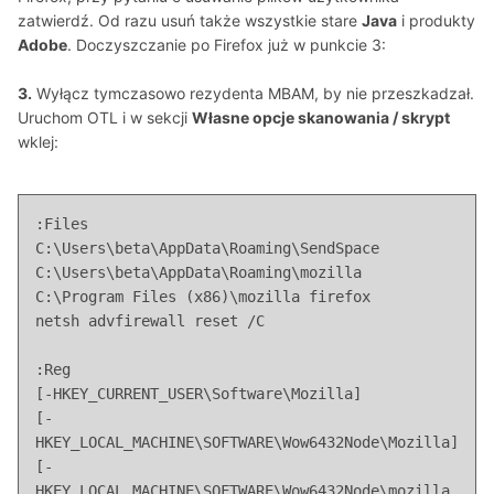
zatwierdź. Od razu usuń także wszystkie stare
Java
i produkty
Adobe
. Doczyszczanie po Firefox już w punkcie 3:
3.
Wyłącz tymczasowo rezydenta MBAM, by nie przeszkadzał.
Uruchom OTL i w sekcji
Własne opcje skanowania / skrypt
wklej:
:Files

C:\Users\beta\AppData\Roaming\SendSpace

C:\Users\beta\AppData\Roaming\mozilla

C:\Program Files (x86)\mozilla firefox

netsh advfirewall reset /C

:Reg

[-HKEY_CURRENT_USER\Software\Mozilla]

[-
HKEY_LOCAL_MACHINE\SOFTWARE\Wow6432Node\Mozilla]

[-
HKEY_LOCAL_MACHINE\SOFTWARE\Wow6432Node\mozilla.