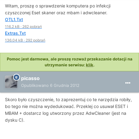
Witam, proszę o sprawdzenie komputera po infekcji
czyszczonej Eset skaner oraz mbam i adwcleaner.
OTL1.Txt
116.2 kB
·
262 pobrań
Extras.Txt
136.04 kB
·
292 pobrań
Pomoc jest darmowa, ale proszę rozważ przekazanie dotacji na
utrzymanie serwisu:
klik
.
picasso
Opublikowano
6 Grudnia 2012
Skoro było czyszczenie, to zaprezentuj co te narzędzia robiły,
bo tego nie można wydedukować. Przeklej co usuwał ESET i
MBAM + dostarcz log utworzony przez AdwCleaner (jest na
dysku C).