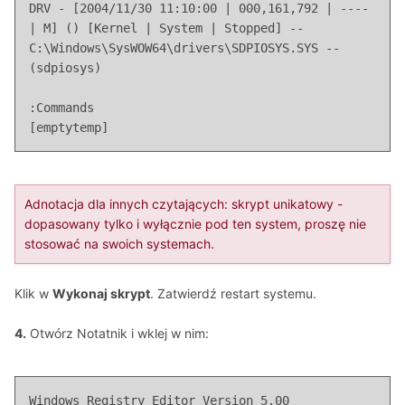
DRV - [2004/11/30 11:10:00 | 000,161,792 | ---- 
| M] () [Kernel | System | Stopped] -- 
C:\Windows\SysWOW64\drivers\SDPIOSYS.SYS -- 
(sdpiosys)

:Commands

[emptytemp]
Adnotacja dla innych czytających: skrypt unikatowy -
dopasowany tylko i wyłącznie pod ten system, proszę nie
stosować na swoich systemach.
Klik w
Wykonaj skrypt
. Zatwierdź restart systemu.
4.
Otwórz Notatnik i wklej w nim:
Windows Registry Editor Version 5.00