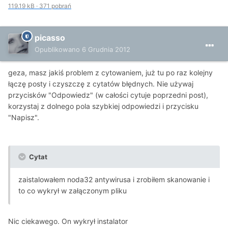
119.19 kB
·
371 pobrań
picasso
Opublikowano
6 Grudnia 2012
geza, masz jakiś problem z cytowaniem, już tu po raz kolejny
łączę posty i czyszczę z cytatów błędnych. Nie używaj
przycisków "Odpowiedz" (w całości cytuje poprzedni post),
korzystaj z dolnego pola szybkiej odpowiedzi i przycisku
"Napisz".
Cytat
zaistalowałem noda32 antywirusa i zrobiłem skanowanie i
to co wykrył w załączonym pliku
Nic ciekawego. On wykrył instalator