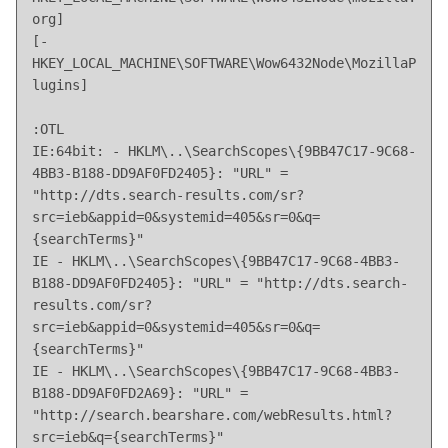
org]

[-
HKEY_LOCAL_MACHINE\SOFTWARE\Wow6432Node\MozillaP
lugins]

:OTL

IE:64bit: - HKLM\..\SearchScopes\{9BB47C17-9C68-
4BB3-B188-DD9AF0FD2405}: "URL" = 
"http://dts.search-results.com/sr?
src=ieb&appid=0&systemid=405&sr=0&q=
{searchTerms}"

IE - HKLM\..\SearchScopes\{9BB47C17-9C68-4BB3-
B188-DD9AF0FD2405}: "URL" = "http://dts.search-
results.com/sr?
src=ieb&appid=0&systemid=405&sr=0&q=
{searchTerms}"

IE - HKLM\..\SearchScopes\{9BB47C17-9C68-4BB3-
B188-DD9AF0FD2A69}: "URL" = 
"http://search.bearshare.com/webResults.html?
src=ieb&q={searchTerms}"
