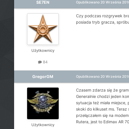
SE7EN
Opublikowano
20 Września 201
Czy podczas rozgrywek bra
posiada tryb gracza, spróbu
Użytkownicy
84
GregorGM
Opublikowano
20 Września 201
Czasem zdarza się że gramy
Generalnie chodzi jeden kom
sytuacja też miała miejsce, 
skoki do kilkuset ms. Teraz
przełączałem się na modem
Rutera, jest to Edimax AR 
Użytkownicy