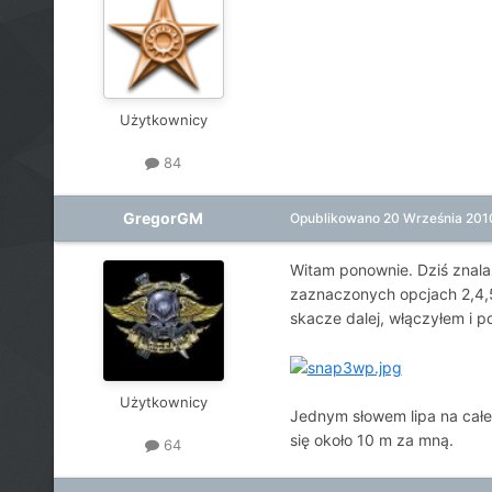
Użytkownicy
84
GregorGM
Opublikowano
20 Września 201
Witam ponownie. Dziś znala
zaznaczonych opcjach 2,4,5
skacze dalej, włączyłem i 
Użytkownicy
Jednym słowem lipa na całe
się około 10 m za mną.
64