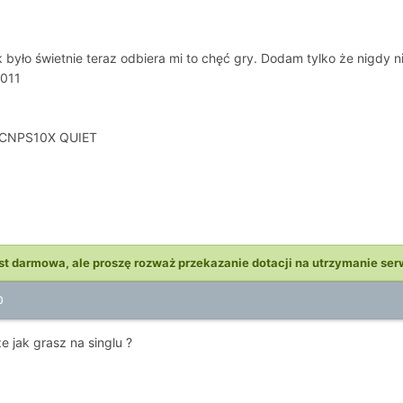
 było świetnie teraz odbiera mi to chęć gry. Dodam tylko że nigdy 
2011
N CNPS10X QUIET
st darmowa, ale proszę rozważ przekazanie dotacji na utrzymanie ser
0
e jak grasz na singlu ?