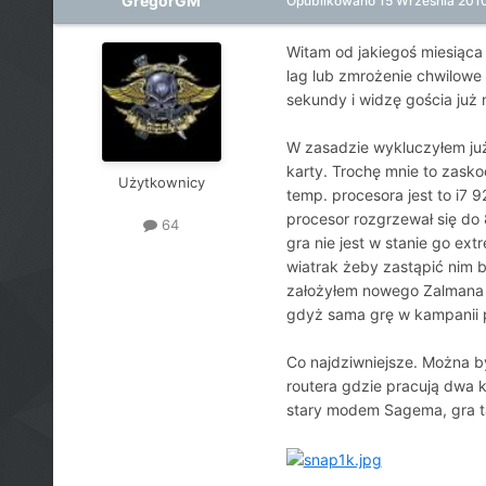
GregorGM
Opublikowano
15 Września 201
Witam od jakiegoś miesiąc
lag lub zmrożenie chwilowe
sekundy i widzę gościa już 
W zasadzie wykluczyłem już
karty. Trochę mnie to zasko
Użytkownicy
temp. procesora jest to i7 
procesor rozgrzewał się do
64
gra nie jest w stanie go ex
wiatrak żeby zastąpić nim 
założyłem nowego Zalmana 
gdyż sama grę w kampanii po
Co najdziwniejsze. Można by
routera gdzie pracują dwa k
stary modem Sagema, gra tak