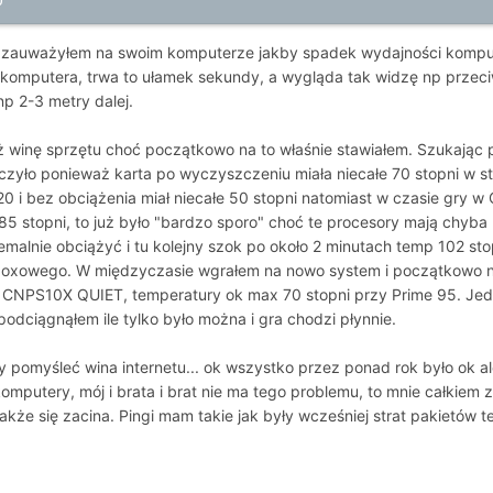
0
a zauważyłem na swoim komputerze jakby spadek wydajności komput
 komputera, trwa to ułamek sekundy, a wygląda tak widzę np przec
np 2-3 metry dalej.
 winę sprzętu choć początkowo na to właśnie stawiałem. Szukając 
czyło ponieważ karta po wyczyszczeniu miała niecałe 70 stopni w str
920 i bez obciążenia miał niecałe 50 stopni natomiast w czasie gry w
 85 stopni, to już było "bardzo sporo" choć te procesory mają chy
tremalnie obciążyć i tu kolejny szok po około 2 minutach temp 102 
boxowego. W międzyczasie wgrałem na nowo system i początkowo naw
CNPS10X QUIET, temperatury ok max 70 stopni przy Prime 95. Je
dciągnąłem ile tylko było można i gra chodzi płynnie.
 pomyśleć wina internetu... ok wszystko przez ponad rok było ok ale
omputery, mój i brata i brat nie ma tego problemu, to mnie całkiem 
że się zacina. Pingi mam takie jak były wcześniej strat pakietów t