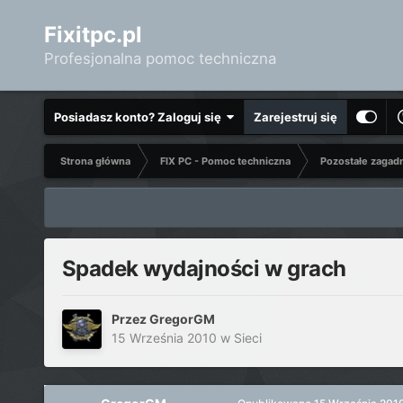
Fixitpc.pl
Profesjonalna pomoc techniczna
Posiadasz konto? Zaloguj się
Zarejestruj się
Strona główna
FIX PC - Pomoc techniczna
Pozostałe zagad
Spadek wydajności w grach
Przez
GregorGM
15 Września 2010
w
Sieci