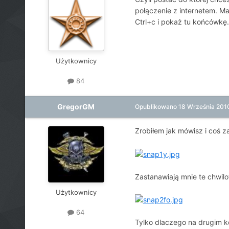
połączenie z internetem. Ma
Ctrl+c i pokaż tu końcówkę.
Użytkownicy
84
GregorGM
Opublikowano
18 Września 201
Zrobiłem jak mówisz i coś z
Zastanawiają mnie te chwilo
Użytkownicy
64
Tylko dlaczego na drugim k