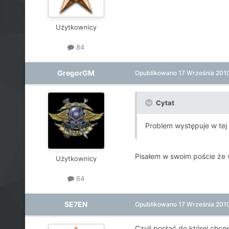
Użytkownicy
84
GregorGM
Opublikowano
17 Września 201
Cytat
Problem występuje w tej 
Pisałem w swoim poście że w
Użytkownicy
64
SE7EN
Opublikowano
17 Września 201
Czyli postać do której chces