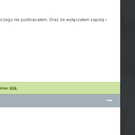
niczego nie podkręcałem. Oraz że wyłączałem zaporę i
wisu:
klik
.