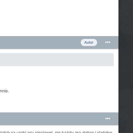
Autor
nnie.
takie są uroki gry sieciowej, nie każdy ma dobre i stabilne