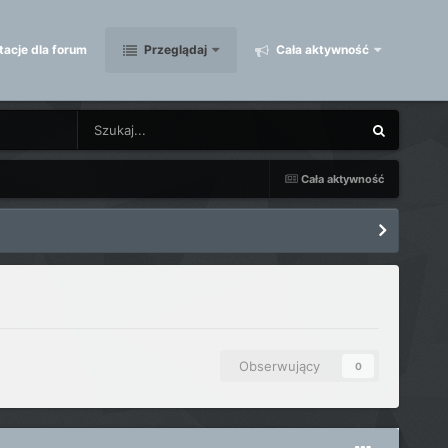
acje dla forum
Przeglądaj
Cała aktywność
Cała aktywność
Obserwujący
0