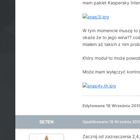
mam pakiet Kaspersky Inter
W tym momencie muszę to je
okaże że to jego wina?? coś
miałem aż takich z nim pro
Który moduł to może powo
Może mam wyłączyć kontrolę 
Edytowane
18 Września 201
SE7EN
Opublikowano
18 Września 201
Zacznij od zaznaczenia 2,4,5