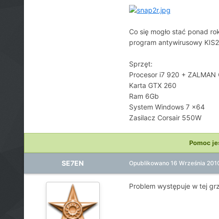
Co się mogło stać ponad rok
program antywirusowy KIS
Sprzęt:
Procesor i7 920 + ZALMA
Karta GTX 260
Ram 6Gb
System Windows 7 x64
Zasilacz Corsair 550W
Pomoc je
SE7EN
Opublikowano
16 Września 201
Problem występuje w tej grz