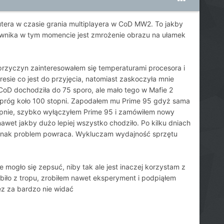
era w czasie grania multiplayera w CoD MW2. To jakby
iwnika w tym momencie jest zmrożenie obrazu na ułamek
przyczyn zainteresowałem się temperaturami procesora i
esie co jest do przyjęcia, natomiast zaskoczyła mnie
 CoD dochodziła do 75 sporo, ale mało tego w Mafie 2
ba próg koło 100 stopni. Zapodałem mu Prime 95 gdyż sama
stopnie, szybko wyłączyłem Prime 95 i zamówiłem nowy
et jakby dużo lepiej wszystko chodziło. Po kilku dniach
dnak problem powraca. Wykluczam wydajność sprzętu
 mogło się zepsuć, niby tak ale jest inaczej korzystam z
zbiło z tropu, zrobiłem nawet eksperyment i podpiąłem
ez za bardzo nie widać