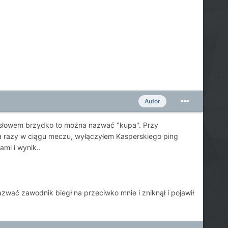
Autor
m słowem brzydko to można nazwać "kupa". Przy
ka razy w ciągu meczu, wyłączyłem Kasperskiego ping
mi i wynik..
wać zawodnik biegł na przeciwko mnie i zniknął i pojawił