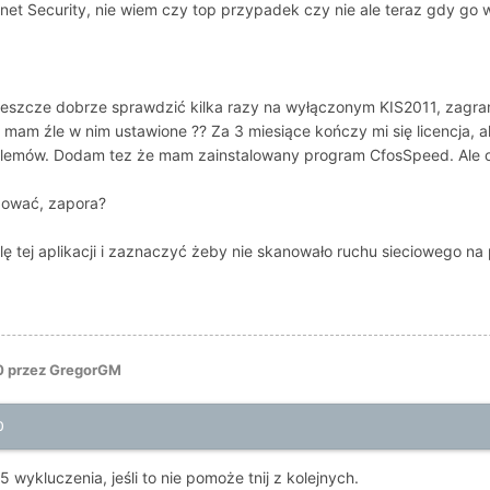
net Security, nie wiem czy top przypadek czy nie ale teraz gdy go
szcze dobrze sprawdzić kilka razy na wyłączonym KIS2011, zagram j
 mam źle w nim ustawione ?? Za 3 miesiące kończy mi się licencja, 
blemów. Dodam tez że mam zainstalowany program CfosSpeed. Ale on r
dować, zapora?
tej aplikacji i zaznaczyć żeby nie skanowało ruchu sieciowego na 
0
przez GregorGM
0
 wykluczenia, jeśli to nie pomoże tnij z kolejnych.