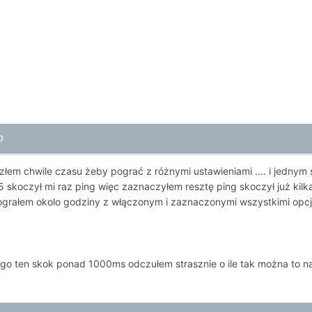
0
złem chwile czasu żeby pograć z różnymi ustawieniami .... i jedny
 skoczył mi raz ping więc zaznaczyłem resztę ping skoczył już kil
pograłem okolo godziny z włączonym i zaznaczonymi wszystkimi opcja
go ten skok ponad 1000ms odczułem strasznie o ile tak można to naz