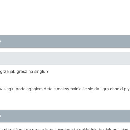
0
grze jak grasz na singlu ?
 singlu podciągnąłem detale maksymalnie ile się da i gra chodzi pły
0
z strzelić ma po prostu laga i wygląda to dokładnie tak jak opisałeś, 