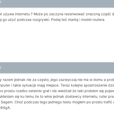
0
t używa internetu ? Może po zaczyna rezerwować znaczną część d
j go użyć podczas rozgrywki. Podaj też markę i model routera.
0
 razem jednak nie za często, jego zazwyczaj nie ma w domu a pro
puter i takie sytuacje mają miejsce. Teraz kolejne spostrzeżenie dzi
po prostu rzadko ostatnio grał i nie wiedział że taki problem się poj
 skłaniam się ku temu że to wina jednak dostawcy internetu, ruter 
 Sagem. Choć podczas tego jednego testu mogłem po prostu trafić
7084gA.