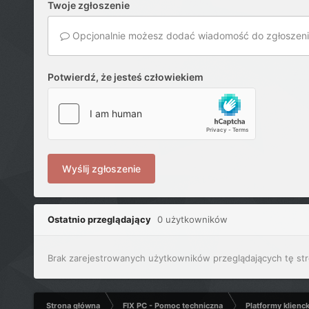
Twoje zgłoszenie
Opcjonalnie możesz dodać wiadomość do zgłoszeni
Potwierdź, że jesteś człowiekiem
Wyślij zgłoszenie
Ostatnio przeglądający
0 użytkowników
Brak zarejestrowanych użytkowników przeglądających tę str
Strona główna
FIX PC - Pomoc techniczna
Platformy klienc