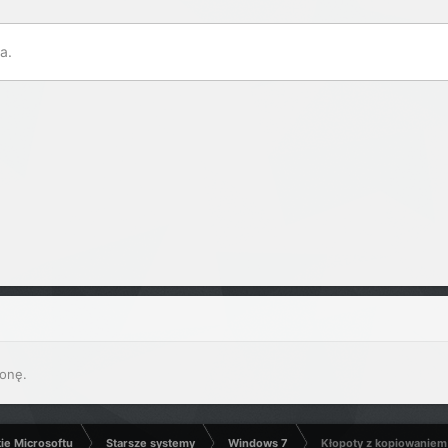
a.
onę.
kie Microsoftu
Starsze systemy
Windows 7
Kłopoty z kopiowaniem