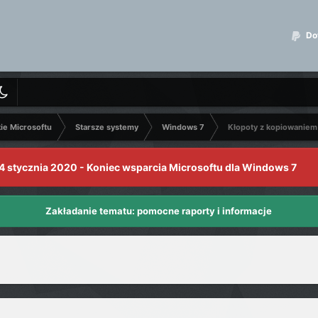
Dot
kie Microsoftu
Starsze systemy
Windows 7
Kłopoty z kopiowaniem
4 stycznia 2020 - Koniec wsparcia Microsoftu dla Windows 7
Zakładanie tematu: pomocne raporty i informacje