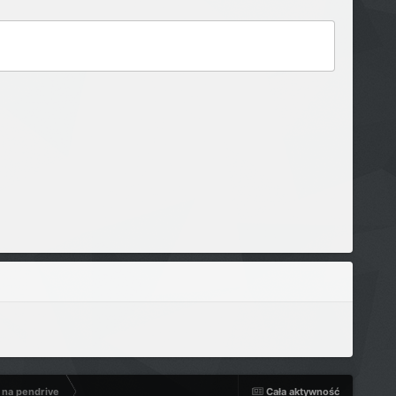
 na pendrive
Cała aktywność