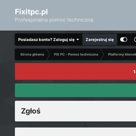
Fixitpc.pl
Profesjonalna pomoc techniczna
Posiadasz konto? Zaloguj się
Zarejestruj się
Strona główna
FIX PC - Pomoc techniczna
Platformy klienc
1
Zgłoś