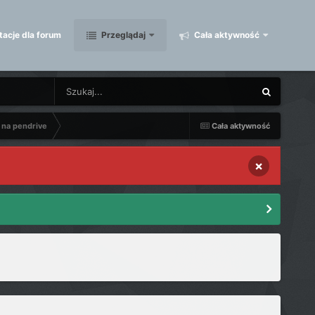
acje dla forum
Przeglądaj
Cała aktywność
 na pendrive
Cała aktywność
×