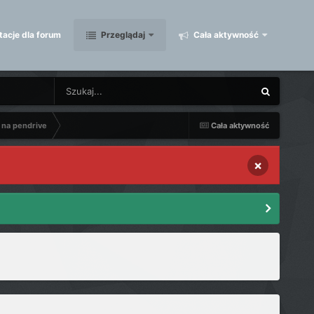
acje dla forum
Przeglądaj
Cała aktywność
 na pendrive
Cała aktywność
×