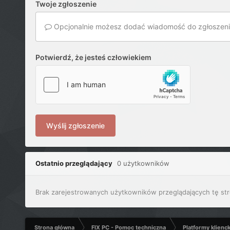
Twoje zgłoszenie
Opcjonalnie możesz dodać wiadomość do zgłoszeni
Potwierdź, że jesteś człowiekiem
Wyślij zgłoszenie
Ostatnio przeglądający
0 użytkowników
Brak zarejestrowanych użytkowników przeglądających tę str
Strona główna
FIX PC - Pomoc techniczna
Platformy klienc