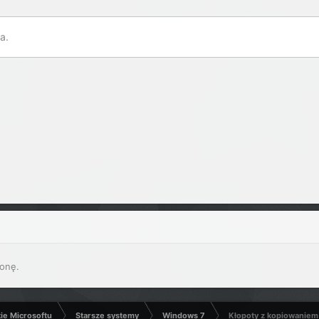
a.
onę.
kie Microsoftu
Starsze systemy
Windows 7
Kłopoty z kopiowaniem