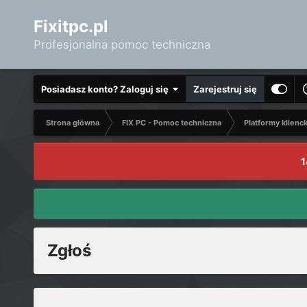
Fixitpc.pl
Profesjonalna pomoc techniczna
Posiadasz konto? Zaloguj się
Zarejestruj się
Strona główna
FIX PC - Pomoc techniczna
Platformy klienc
1
Zgłoś