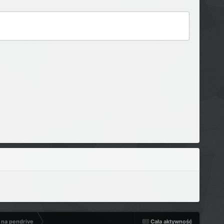
 na pendrive
Cała aktywność