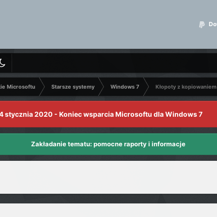
Dot
kie Microsoftu
Starsze systemy
Windows 7
Kłopoty z kopiowaniem
4 stycznia 2020 - Koniec wsparcia Microsoftu dla Windows 7
Zakładanie tematu: pomocne raporty i informacje