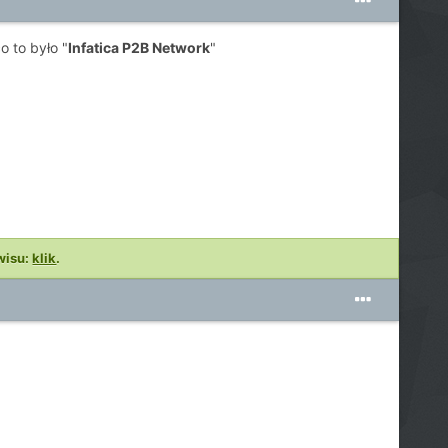
o to było "
Infatica P2B Network
"
wisu:
klik
.