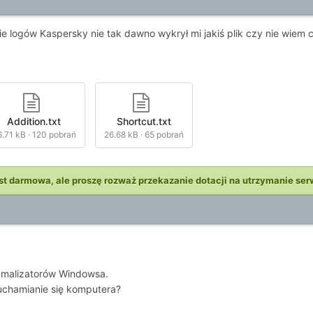
 logów Kaspersky nie tak dawno wykrył mi jakiś plik czy nie wiem c
Addition.txt
Shortcut.txt
6.71 kB
·
120 pobrań
26.68 kB
·
65 pobrań
st darmowa, ale proszę rozważ przekazanie dotacji na utrzymanie ser
ymalizatorów Windowsa.
uchamianie się komputera?