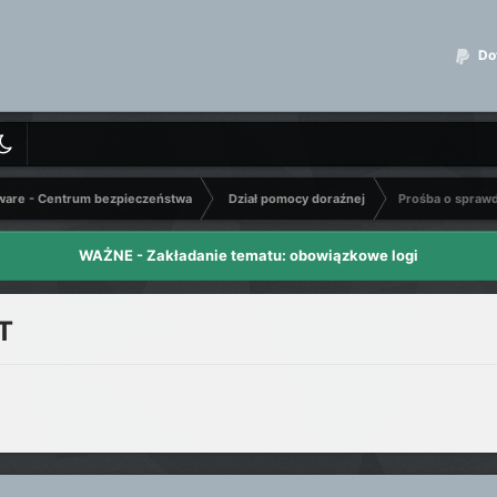
Dot
ware - Centrum bezpieczeństwa
Dział pomocy doraźnej
Prośba o spraw
WAŻNE - Zakładanie tematu: obowiązkowe logi
T