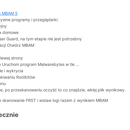
s MBAM 5
tywne programy i przeglądarki.
yjny
ia domowe
ser Guard, na tym etapie nie jest potrzebny
lacji Otwórz MBAM
lewej strony
ę Uruchom program Malwarebytes w tle ...
e i wykrycia
kiwaniu Rootkitów
enu
, po przeskanowaniu oczyść to co znajdzie, wklej plik wynikowy.
 skanowanie FRST i wstaw logi razem z wynikiem MBAM
ecznie