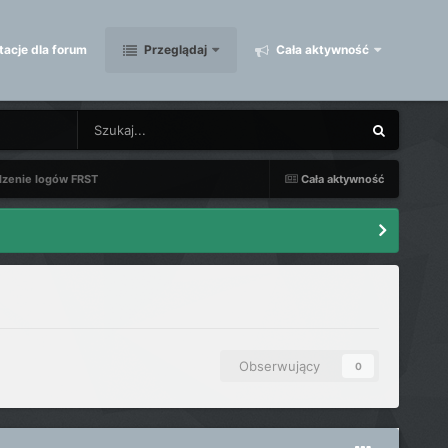
acje dla forum
Przeglądaj
Cała aktywność
dzenie logów FRST
Cała aktywność
Obserwujący
0