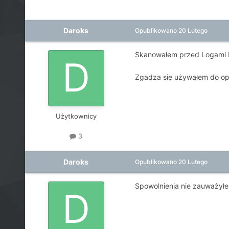
Daroks
Opublikowano
20 Lutego
Skanowałem przed Logami F
Zgadza się używałem do op
Użytkownicy
3
Daroks
Opublikowano
20 Lutego
Spowolnienia nie zauważył