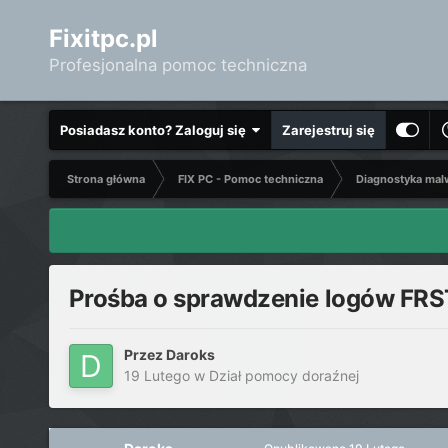
Fixitpc.pl
Profesjonalna pomoc techniczna
Posiadasz konto? Zaloguj się
Zarejestruj się
Strona główna
FIX PC - Pomoc techniczna
Diagnostyka mal
Prośba o sprawdzenie logów FRS
Przez
Daroks
19 Lutego
w
Dział pomocy doraźnej