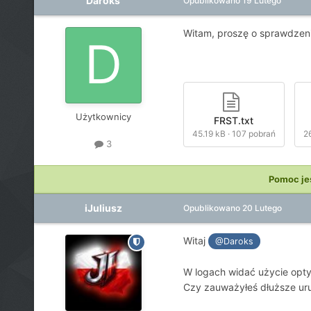
Daroks
Opublikowano
19 Lutego
Witam, proszę o sprawdzenie
Użytkownicy
FRST.txt
45.19 kB
·
107 pobrań
2
3
Pomoc je
iJuliusz
Opublikowano
20 Lutego
Witaj
@Daroks
W logach widać użycie opt
Czy zauważyłeś dłuższe ur