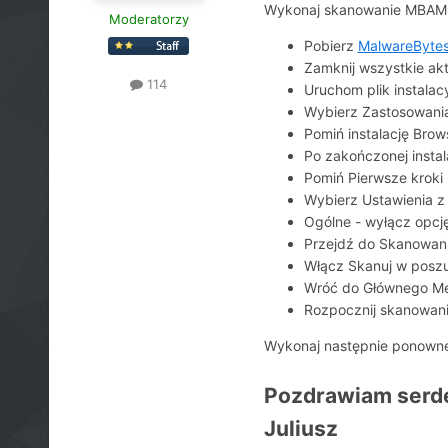
Wykonaj skanowanie MBAM
Moderatorzy
Pobierz
MalwareByte
Zamknij wszystkie ak
114
Uruchom plik instalac
Wybierz Zastosowan
Pomiń instalację Brow
Po zakończonej insta
Pomiń Pierwsze kroki
Wybierz Ustawienia z 
Ogólne - wyłącz opcj
Przejdź do Skanowani
Włącz Skanuj w poszu
Wróć do Głównego M
Rozpocznij skanowanie
Wykonaj następnie ponowne
Pozdrawiam serd
Juliusz