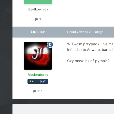
Użytkownicy
3
iJuliusz
Opublikowano
20 Lutego
W Twoim przypadku nie ma 
Infantica to Adware, bardzi
Czy masz jakieś pytania?
Moderatorzy
114