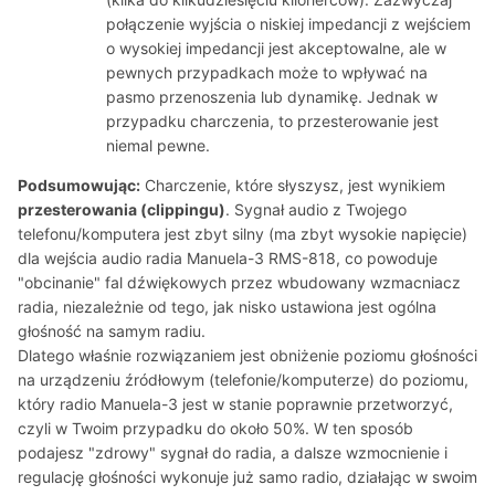
połączenie wyjścia o niskiej impedancji z wejściem
o wysokiej impedancji jest akceptowalne, ale w
pewnych przypadkach może to wpływać na
pasmo przenoszenia lub dynamikę. Jednak w
przypadku charczenia, to przesterowanie jest
niemal pewne.
Podsumowując:
Charczenie, które słyszysz, jest wynikiem
przesterowania (clippingu)
. Sygnał audio z Twojego
telefonu/komputera jest zbyt silny (ma zbyt wysokie napięcie)
dla wejścia audio radia Manuela-3 RMS-818, co powoduje
"obcinanie" fal dźwiękowych przez wbudowany wzmacniacz
radia, niezależnie od tego, jak nisko ustawiona jest ogólna
głośność na samym radiu.
Dlatego właśnie rozwiązaniem jest obniżenie poziomu głośności
na urządzeniu źródłowym (telefonie/komputerze) do poziomu,
który radio Manuela-3 jest w stanie poprawnie przetworzyć,
czyli w Twoim przypadku do około 50%. W ten sposób
podajesz "zdrowy" sygnał do radia, a dalsze wzmocnienie i
regulację głośności wykonuje już samo radio, działając w swoim