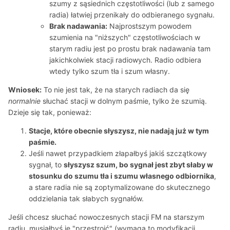
szumy z sąsiednich częstotliwości (lub z samego
radia) łatwiej przenikały do odbieranego sygnału.
Brak nadawania:
Najprostszym powodem
szumienia na "niższych" częstotliwościach w
starym radiu jest po prostu brak nadawania tam
jakichkolwiek stacji radiowych. Radio odbiera
wtedy tylko szum tła i szum własny.
Wniosek:
To nie jest tak, że na starych radiach da się
normalnie
słuchać stacji w dolnym paśmie, tylko że szumią.
Dzieje się tak, ponieważ:
Stacje, które obecnie słyszysz, nie nadają już w tym
paśmie.
Jeśli nawet przypadkiem złapałbyś jakiś szczątkowy
sygnał, to
słyszysz szum, bo sygnał jest zbyt słaby w
stosunku do szumu tła i szumu własnego odbiornika
,
a stare radia nie są zoptymalizowane do skutecznego
oddzielania tak słabych sygnałów.
Jeśli chcesz słuchać nowoczesnych stacji FM na starszym
radiu, musiałbyś je "przestroić" (wymaga to modyfikacji