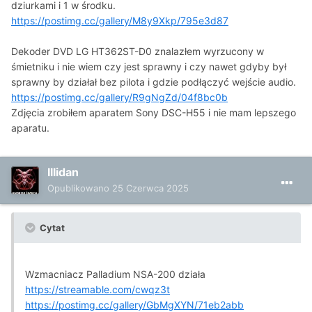
dziurkami i 1 w środku.
https://postimg.cc/gallery/M8y9Xkp/795e3d87
Dekoder DVD LG HT362ST-D0 znalazłem wyrzucony w
śmietniku i nie wiem czy jest sprawny i czy nawet gdyby był
sprawny by działał bez pilota i gdzie podłączyć wejście audio.
https://postimg.cc/gallery/R9gNgZd/04f8bc0b
Zdjęcia zrobiłem aparatem Sony DSC-H55 i nie mam lepszego
aparatu.
Illidan
Opublikowano
25 Czerwca 2025
Cytat
Wzmacniacz Palladium NSA-200 działa
https://streamable.com/cwqz3t
https://postimg.cc/gallery/GbMgXYN/71eb2abb