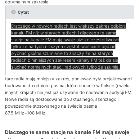
optymalnym zakresie.
Cytat
Dlaczego w nowych radiach jest większy zakres odbioru
kanału FM niż w starych radiach i dlaczego te same
stacje na kanale FM mają swoje niższe częstotliwości
tylko że na tych niższych częstotliwościach będzie
słychać głośne szumienie to znaczy że na starych
radiach z mniejszych zakresem kanały FM też da się
słuchać normalnych stacji radiowych tylko że szumią.
tare radia mają mniejszy zakres, ponieważ były projektowane i
budowane do odbioru pasma, które obecnie w Polsce (i wielu
innych krajach) nie jest już używane do nadawania audycji FM.
Nowe radia są dostosowane do aktualnego, szerszego i
powszechnie stosowanego na świecie pasma
87.5
MHz
−
108
MHz
.
Dlaczego te same stacje na kanale FM mają swoje