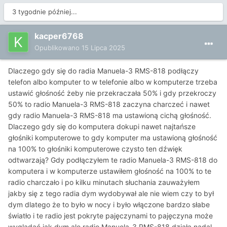
3 tygodnie później...
kacper6768
Opublikowano
15 Lipca 2025
Dlaczego gdy się do radia
Manuela-3 RMS-818 podłączy
telefon albo komputer to w telefonie albo w komputerze trzeba
ustawić głośność żeby nie przekraczała 50% i gdy przekroczy
50% to radio Manuela-3 RMS-818 zaczyna charczeć i nawet
gdy radio Manuela-3 RMS-818 ma ustawioną cichą głośność.
Dlaczego gdy się do komputera dokupi nawet najtańsze
głośniki komputerowe to gdy komputer ma ustawioną głośność
na 100% to głośniki komputerowe czysto ten dźwięk
odtwarzają? Gdy podłączyłem te radio Manuela-3 RMS-818 do
komputera i w komputerze ustawiłem głośność na 100% to te
radio charczało i po kilku minutach słuchania zauważyłem
jakby się z tego radia dym wydobywał ale nie wiem czy to był
dym dlatego że to było w nocy i było włączone bardzo słabe
światło i te radio jest pokryte pajęczynami to pajęczyna może
wyglądać jak dym ale radio Manuela-3 RMS-818 działa nadal