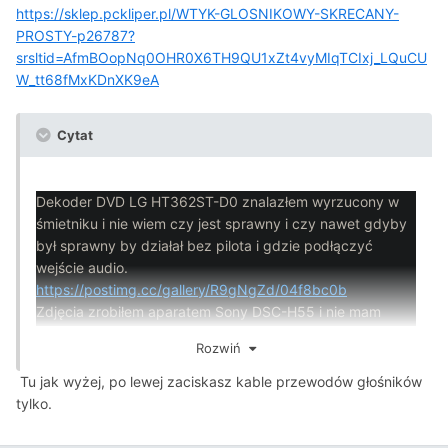
przyniósł jak jeszcze żył i jest sprawne i gdy w te okrągłe
https://sklep.pckliper.pl/WTYK-GLOSNIKOWY-SKRECANY-
wejście wsadzałem igłę to głośniej buczał. Wcześniej
PROSTY-p26787?
napisałem że tam jest okrągłe wejście z 8 pionowymi
srsltid=AfmBOopNq0OHR0X6TH9QU1xZt4vyMIqTCIxj_LQuCU
dziurkami i 1 w środku ale jeszcze raz się przyjrzałem i
W_tt68fMxKDnXK9eA
jest okrągłe wejście z 7 pionowymi dziurkami i 1 w środku.
https://postimg.cc/gallery/M8y9Xkp/795e3d87
Cytat
Dekoder DVD LG HT362ST-D0 znalazłem wyrzucony w
śmietniku i nie wiem czy jest sprawny i czy nawet gdyby
był sprawny by działał bez pilota i gdzie podłączyć
wejście audio.
https://postimg.cc/gallery/R9gNgZd/04f8bc0b
Zdjęcia zrobiłem aparatem Sony DSC-H55 i nie mam
lepszego aparatu.
Rozwiń
Tu jak wyżej, po lewej zaciskasz kable przewodów głośników
tylko.