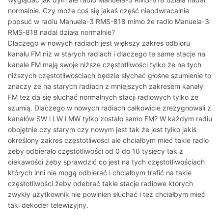
normalnie. Czy może coś się jakaś część nieodwracalnie
popsuć w radiu Manuela-3 RMS-818 mimo że radio Manuela-3
RMS-818 nadal działa normalnie?
Dlaczego w nowych radiach jest większy zakres odbioru
kanału FM niż w starych radiach i dlaczego te same stacje na
kanale FM mają swoje niższe częstotliwości tylko że na tych
niższych częstotliwościach będzie słychać głośne szumienie to
znaczy że na starych radiach z mniejszych zakresem kanały
FM też da się słuchać normalnych stacji radiowych tylko że
szumią. Dlaczego w nowych radiach całkowicie zrezygnowali z
kanałów SW i LW i MW tylko zostało samo FM? W każdym radiu
obojętnie czy starym czy nowym jest tak że jest tylko jakiś
określony zakres częstotliwości ale chciałbym mieć takie radio
żeby odbierało częstotliwości od 0 do 10 tysięcy tak z
ciekawości żeby sprawdzić co jest na tych częstotliwościach
których inni nie mogą odbierać i chciałbym trafić na takie
częstotliwości żeby odebrać takie stacje radiowe których
zwykły użytkownik nie powinien słuchać i też chciałbym mieć
taki dekoder telewizyjny.