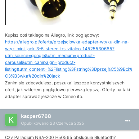
Kupisz coś takiego na Allegro, link poglądowy:
https://allegro.pl/oferta/przejsciowka-adapter-wtyku-din-na-
wtyk-mini-jack-3-5-stereo-trs-vitalco-14525530685?
utm_source=google&utm_medium=product-
carousel&utm_campaign=product-
listing&utm_content=%2Flisting%3Fstring%3Dprzej%C5%9Bci%
C3%B3wka%20din%20jack
Zanim się zdecydujesz, poszukaj jeszcze korzystniejszych
ofert, jak wkleiłem poglądowo pierwszą lepszą. Oferty na taki
adapter sprawdź jeszcze w Ceneo itp.
kacper6768
Opublikowano
23 Czerwca 2025
Czy Palladium NSA-200 H50565 obsługuje Bluetooth?