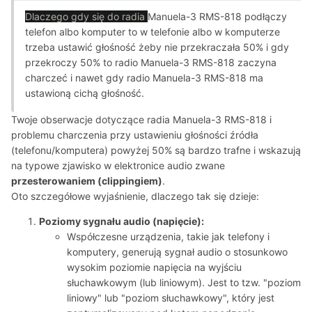
Dlaczego gdy się do radia
Manuela-3 RMS-818 podłączy
telefon albo komputer to w telefonie albo w komputerze
trzeba ustawić głośność żeby nie przekraczała 50% i gdy
przekroczy 50% to radio Manuela-3 RMS-818 zaczyna
charczeć i nawet gdy radio Manuela-3 RMS-818 ma
ustawioną cichą głośność.
Twoje obserwacje dotyczące radia Manuela-3 RMS-818 i
problemu charczenia przy ustawieniu głośności źródła
(telefonu/komputera) powyżej 50% są bardzo trafne i wskazują
na typowe zjawisko w elektronice audio zwane
przesterowaniem (clippingiem)
.
Oto szczegółowe wyjaśnienie, dlaczego tak się dzieje:
Poziomy sygnału audio (napięcie):
Współczesne urządzenia, takie jak telefony i
komputery, generują sygnał audio o stosunkowo
wysokim poziomie napięcia na wyjściu
słuchawkowym (lub liniowym). Jest to tzw. "poziom
liniowy" lub "poziom słuchawkowy", który jest