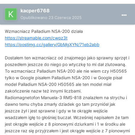
kacper6768
Opublikowano
23 Czerwca 2025
Wzmacniacz Palladium NSA-200 działa
https://streamable.com/cwqz3t
https://postimg.cc/gallery/GbMgXYN/71eb2abb
Dostałem ten wzmacniacz od znajomego jako sprawny sprzęt i
poszedłem jeszcze do niego po wtyczkę to mi dał zlutowaną.
To wzmacniacz Palladium NSA-200 ale nie wiem czy H50565
tylko w Google pisałem Palladium NSA-200 i w Google pisał
model Palladium NSA-200 H50565 ale ten model miał
zakończenie nazw też innymi liczbami.
Radiomagnetofon Manuela-3 RMS-818 znalazłem na strychu i
dawno temu chyba zmarły dziadek go tam przyniósł jak
jeszcze żył i jest sprawne i gdy w te okrągłe wejście
wsadzałem igłę to głośniej buczał. Wcześniej napisałem że tam
jest okrągłe wejście z 8 pionowymi dziurkami i 1 w środku ale
jeszcze raz się przyjrzałem i jest okrągłe wejście z 7 pionowymi