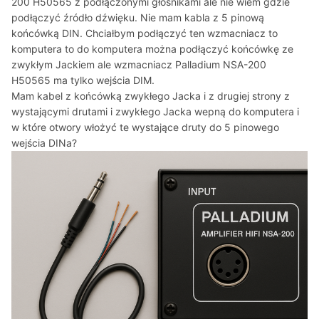
200 H50565 z podłączonymi głośnikami ale nie wiem gdzie
podłączyć źródło dźwięku. Nie mam kabla z 5 pinową
końcówką DIN. Chciałbym podłączyć ten wzmacniacz to
komputera to do komputera można podłączyć końcówkę ze
zwykłym Jackiem ale wzmacniacz Palladium NSA-200
H50565 ma tylko wejścia DIM.
Mam kabel z końcówką zwykłego Jacka i z drugiej strony z
wystającymi drutami i zwykłego Jacka wepną do komputera i
w które otwory włożyć te wystające druty do 5 pinowego
wejścia DINa?