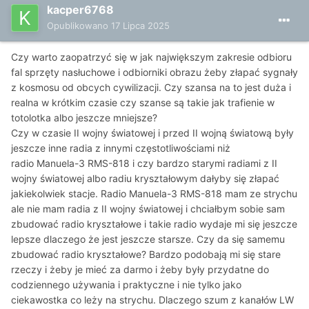
kacper6768
Opublikowano
17 Lipca 2025
Czy warto zaopatrzyć się w jak największym zakresie odbioru
fal sprzęty nasłuchowe i odbiorniki obrazu żeby złapać sygnały
z kosmosu od obcych cywilizacji. Czy szansa na to jest duża i
realna w krótkim czasie czy szanse są takie jak trafienie w
totolotka albo jeszcze mniejsze?
Czy w czasie II wojny światowej i przed II wojną światową były
jeszcze inne radia z innymi częstotliwościami niż
radio
Manuela-3 RMS-818 i czy bardzo starymi radiami z II
wojny światowej albo radiu kryształowym dałyby się złapać
jakiekolwiek stacje. Radio Manuela-3 RMS-818 mam ze strychu
ale nie mam radia z II wojny światowej i chciałbym sobie sam
zbudować radio kryształowe i takie radio wydaje mi się jeszcze
lepsze dlaczego że jest jeszcze starsze. Czy da się samemu
zbudować radio kryształowe? Bardzo podobają mi się stare
rzeczy i żeby je mieć za darmo i żeby były przydatne do
codziennego używania i praktyczne i nie tylko jako
ciekawostka co leży na strychu. Dlaczego szum z kanałów LW