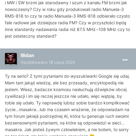
i MW i SW brzmi jak starodawny i szum z kanału FM brzmi jak
nowoczesny? Czy w roku gdy produkowali radio Manuela-3
RMS-818 to czy te radio Manuela-3 RMS-818 odbierało czysto
fale radiowe jak dzisiejsze radia FM? Czy w przyszłości będą
inne standardy nadawania radia niż
87.5
MHz
−
108
MHz czy to
jest ostateczny standard?
Illidan
Opublikowano
18 Lipca 2025
Ty na serio? Z tymi pytaniami do wyszukiwarki Google się udaj.
Mam tam jakąś wiedzę, ale bez przesady, encyklopedią nie
jestem. Wiesz, badacze kosmosu nasłuchują dźwięków obcej
cywilizacji i im się raczej jeszcze nie udało, więc wątpię, by
tobie się udało. Ty naprawdę lubisz sobie bardzo komplikować
życie...masakra...lub ma czasem wrażenie, że odpowiadam na
tym forum jakiejś podrzędnej AI, która tu generuje ruch swoimi
bezsensownymi pytaniami, na które są odpowiedzi w sieci...
masakra. Jak jesteś żywym człowiekiem, a nie botem, to sorry