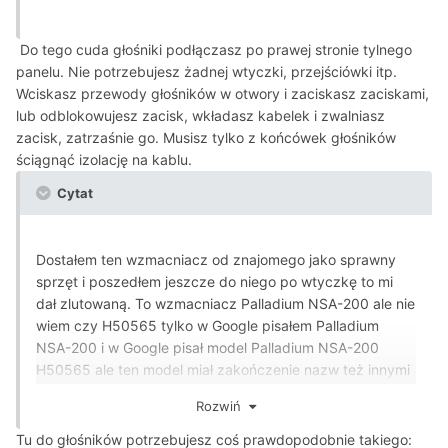
Do tego cuda głośniki podłączasz po prawej stronie tylnego
panelu. Nie potrzebujesz żadnej wtyczki, przejściówki itp.
Wciskasz przewody głośników w otwory i zaciskasz zaciskami,
lub odblokowujesz zacisk, wkładasz kabelek i zwalniasz
zacisk, zatrzaśnie go. Musisz tylko z końcówek głośników
ściągnąć izolację na kablu.
Cytat
Dostałem ten wzmacniacz od znajomego jako sprawny
sprzęt i poszedłem jeszcze do niego po wtyczkę to mi
dał zlutowaną. To wzmacniacz Palladium NSA-200 ale nie
wiem czy H50565 tylko w Google pisałem Palladium
NSA-200 i w Google pisał model Palladium NSA-200
H50565 ale ten model miał zakończenie nazw też innymi
liczbami.
Rozwiń
Radiomagnetofon Manuela-3 RMS-818 znalazłem na
strychu i dawno temu chyba zmarły dziadek go tam
Tu do głośników potrzebujesz coś prawdopodobnie takiego: