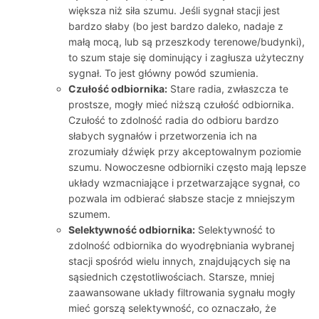
większa niż siła szumu. Jeśli sygnał stacji jest
bardzo słaby (bo jest bardzo daleko, nadaje z
małą mocą, lub są przeszkody terenowe/budynki),
to szum staje się dominujący i zagłusza użyteczny
sygnał. To jest główny powód szumienia.
Czułość odbiornika:
Stare radia, zwłaszcza te
prostsze, mogły mieć niższą czułość odbiornika.
Czułość to zdolność radia do odbioru bardzo
słabych sygnałów i przetworzenia ich na
zrozumiały dźwięk przy akceptowalnym poziomie
szumu. Nowoczesne odbiorniki często mają lepsze
układy wzmacniające i przetwarzające sygnał, co
pozwala im odbierać słabsze stacje z mniejszym
szumem.
Selektywność odbiornika:
Selektywność to
zdolność odbiornika do wyodrębniania wybranej
stacji spośród wielu innych, znajdujących się na
sąsiednich częstotliwościach. Starsze, mniej
zaawansowane układy filtrowania sygnału mogły
mieć gorszą selektywność, co oznaczało, że