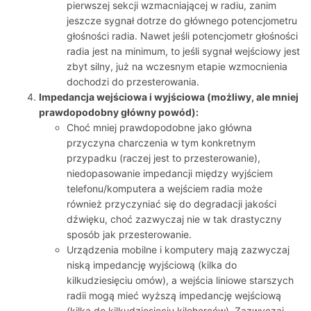
pierwszej sekcji wzmacniającej w radiu, zanim
jeszcze sygnał dotrze do głównego potencjometru
głośności radia. Nawet jeśli potencjometr głośności
radia jest na minimum, to jeśli sygnał wejściowy jest
zbyt silny, już na wczesnym etapie wzmocnienia
dochodzi do przesterowania.
Impedancja wejściowa i wyjściowa (możliwy, ale mniej
prawdopodobny główny powód):
Choć mniej prawdopodobne jako główna
przyczyna charczenia w tym konkretnym
przypadku (raczej jest to przesterowanie),
niedopasowanie impedancji między wyjściem
telefonu/komputera a wejściem radia może
również przyczyniać się do degradacji jakości
dźwięku, choć zazwyczaj nie w tak drastyczny
sposób jak przesterowanie.
Urządzenia mobilne i komputery mają zazwyczaj
niską impedancję wyjściową (kilka do
kilkudziesięciu omów), a wejścia liniowe starszych
radii mogą mieć wyższą impedancję wejściową
(kilka do kilkudziesięciu kiloherców). Zazwyczaj