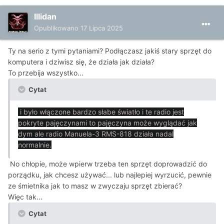
Illidan
Opublikowano
17 Lipca 2025
Ty na serio z tymi pytaniami? Podłączasz jakiś stary sprzęt do
komputera i dziwisz się, że działa jak działa?
To przebija wszystko...
Cytat
i było włączone bardzo słabe światło i te radio jest
pokryte pajęczynami to pajęczyna może wyglądać jak
dym ale radio Manuela-3 RMS-818 działa nadal
normalnie.
No chłopie, może wpierw trzeba ten sprzęt doprowadzić do
porządku, jak chcesz używać... lub najlepiej wyrzucić, pewnie
ze śmietnika jak to masz w zwyczaju sprzęt zbierać?
Więc tak...
Cytat