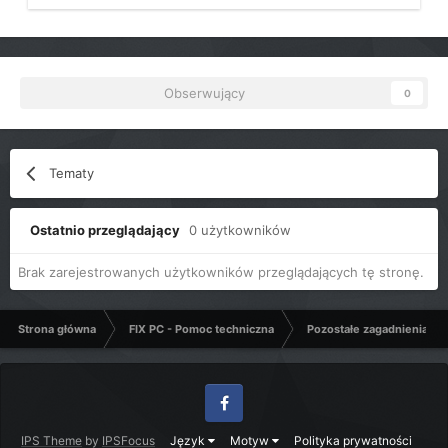
Obserwujący
0
Tematy
Ostatnio przeglądający
0 użytkowników
Brak zarejestrowanych użytkowników przeglądających tę stronę.
Strona główna
FIX PC - Pomoc techniczna
Pozostałe zagadnienia k
Facebook
IPS Theme
by
IPSFocus
Język
Motyw
Polityka prywatności