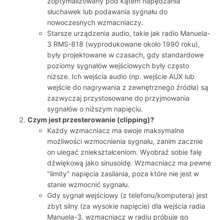
zoptymalizowany pod kątem napędzania
słuchawek lub podawania sygnału do
nowoczesnych wzmacniaczy.
Starsze urządzenia audio, takie jak radio Manuela-
3 RMS-818 (wyprodukowane około 1990 roku),
były projektowane w czasach, gdy standardowe
poziomy sygnałów wejściowych były często
niższe. Ich wejścia audio (np. wejście AUX lub
wejście do nagrywania z zewnętrznego źródła) są
zazwyczaj przystosowane do przyjmowania
sygnałów o niższym napięciu.
Czym jest przesterowanie (clipping)?
Każdy wzmacniacz ma swoje maksymalne
możliwości wzmocnienia sygnału, zanim zacznie
on ulegać zniekształceniom. Wyobraź sobie falę
dźwiękową jako sinusoidę. Wzmacniacz ma pewne
"limity" napięcia zasilania, poza które nie jest w
stanie wzmocnić sygnału.
Gdy sygnał wejściowy (z telefonu/komputera) jest
zbyt silny (za wysokie napięcie) dla wejścia radia
Manuela-3, wzmacniacz w radiu próbuje go