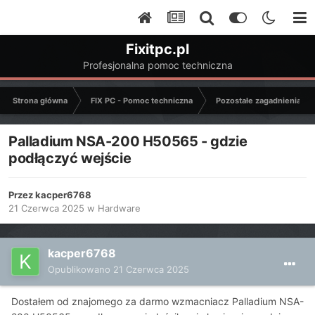
Fixitpc.pl
Profesjonalna pomoc techniczna
Strona główna
FIX PC - Pomoc techniczna
Pozostałe zagadnienia k
Palladium NSA-200 H50565 - gdzie
podłączyć wejście
Przez
kacper6768
21 Czerwca 2025
w
Hardware
kacper6768
Opublikowano
21 Czerwca 2025
Dostałem od znajomego za darmo wzmacniacz Palladium NSA-