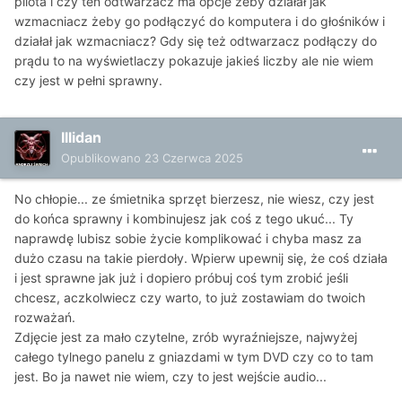
pilota i czy ten odtwarzacz ma opcje żeby działał jak
wzmacniacz żeby go podłączyć do komputera i do głośników i
działał jak wzmacniacz? Gdy się też odtwarzacz podłączy do
prądu to na wyświetlaczy pokazuje jakieś liczby ale nie wiem
czy jest w pełni sprawny.
Illidan
Opublikowano
23 Czerwca 2025
No chłopie... ze śmietnika sprzęt bierzesz, nie wiesz, czy jest
do końca sprawny i kombinujesz jak coś z tego ukuć... Ty
naprawdę lubisz sobie życie komplikować i chyba masz za
dużo czasu na takie pierdoły. Wpierw upewnij się, że coś działa
i jest sprawne jak już i dopiero próbuj coś tym zrobić jeśli
chcesz, aczkolwiecz czy warto, to już zostawiam do twoich
rozważań.
Zdjęcie jest za mało czytelne, zrób wyraźniejsze, najwyżej
całego tylnego panelu z gniazdami w tym DVD czy co to tam
jest. Bo ja nawet nie wiem, czy to jest wejście audio...