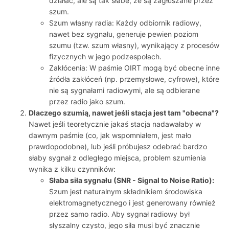
działać, ale są tak słabe, że są zagłuszane przez
szum.
Szum własny radia: Każdy odbiornik radiowy,
nawet bez sygnału, generuje pewien poziom
szumu (tzw. szum własny), wynikający z procesów
fizycznych w jego podzespołach.
Zakłócenia: W paśmie OIRT mogą być obecne inne
źródła zakłóceń (np. przemysłowe, cyfrowe), które
nie są sygnałami radiowymi, ale są odbierane
przez radio jako szum.
Dlaczego szumią, nawet jeśli stacja jest tam "obecna"?
Nawet jeśli teoretycznie jakaś stacja nadawałaby w
dawnym paśmie (co, jak wspomniałem, jest mało
prawdopodobne), lub jeśli próbujesz odebrać bardzo
słaby sygnał z odległego miejsca, problem szumienia
wynika z kilku czynników:
Słaba siła sygnału (SNR - Signal to Noise Ratio):
Szum jest naturalnym składnikiem środowiska
elektromagnetycznego i jest generowany również
przez samo radio. Aby sygnał radiowy był
słyszalny czysto, jego siła musi być znacznie