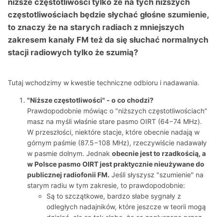
niższe częstotliwości tylko że na tych niższych
częstotliwościach będzie słychać głośne szumienie,
to znaczy że na starych radiach z mniejszych
zakresem kanały FM też da się słuchać normalnych
stacji radiowych tylko że szumią?
Tutaj wchodzimy w kwestie techniczne odbioru i nadawania.
"Niższe częstotliwości" - o co chodzi?
Prawdopodobnie mówiąc o "niższych częstotliwościach"
masz na myśli właśnie stare pasmo OIRT (
64
−
74
MHz
).
W przeszłości, niektóre stacje, które obecnie nadają w
górnym paśmie (
87.5
−
108
MHz
), rzeczywiście nadawały
w pasmie dolnym. Jednak
obecnie jest to rzadkością, a
w Polsce pasmo OIRT jest praktycznie nieużywane do
publicznej radiofonii FM.
Jeśli słyszysz "szumienie" na
starym radiu w tym zakresie, to prawdopodobnie:
Są to szczątkowe, bardzo słabe sygnały z
odległych nadajników, które jeszcze w teorii mogą