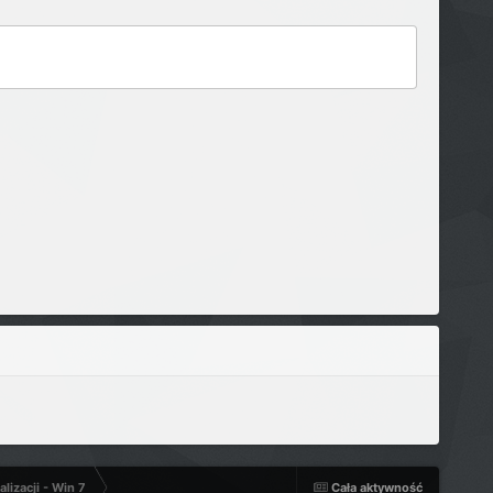
lizacji - Win 7
Cała aktywność