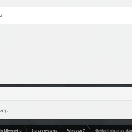
a.
onę.
kie Microsoftu
Starsze systemy
Windows 7
Niebieski ekran po aktua