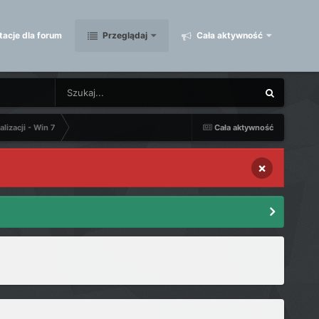
acje dla forum
Przeglądaj
Cała aktywność
lizacji - Win 7
Cała aktywność
×