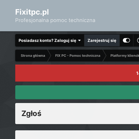
Fixitpc.pl
Profesjonalna pomoc techniczna
Posiadasz konto? Zaloguj się
Zarejestruj się
Strona główna
FIX PC - Pomoc techniczna
Platformy klienc
1
Zgłoś