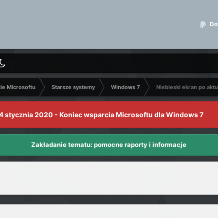
Dot
kie Microsoftu
Starsze systemy
Windows 7
Niebieski ekran po aktua
4 stycznia 2020 - Koniec wsparcia Microsoftu dla Windows 7
Zakładanie tematu: pomocne raporty i informacje