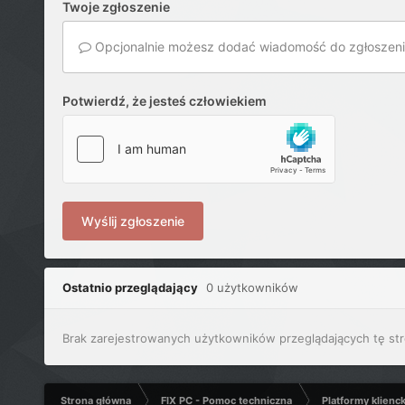
Twoje zgłoszenie
Opcjonalnie możesz dodać wiadomość do zgłoszeni
Potwierdź, że jesteś człowiekiem
Wyślij zgłoszenie
Ostatnio przeglądający
0 użytkowników
Brak zarejestrowanych użytkowników przeglądających tę str
Strona główna
FIX PC - Pomoc techniczna
Platformy klienc