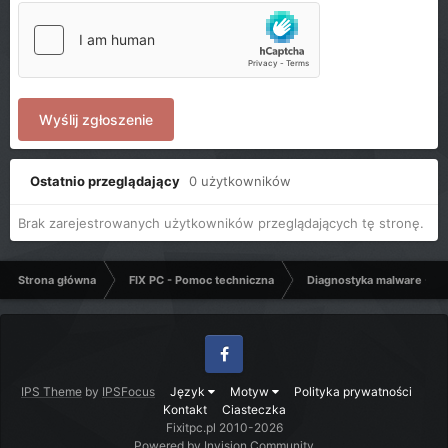
Wyślij zgłoszenie
Ostatnio przeglądający
0 użytkowników
Brak zarejestrowanych użytkowników przeglądających tę stronę.
Strona główna
FIX PC - Pomoc techniczna
Diagnostyka malware - C
Facebook
IPS Theme
by
IPSFocus
Język
Motyw
Polityka prywatności
Kontakt
Ciasteczka
Fixitpc.pl 2010-2026
Powered by Invision Community