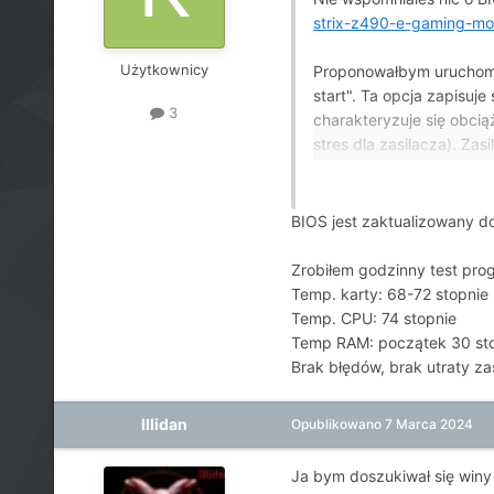
strix-z490-e-gaming-mo
Użytkownicy
Proponowałbym uruchomić
start". Ta opcja zapisuj
3
charakteryzuje się obci
stres dla zasilacza). Za
półtora. Możesz następni
Jeżeli nastąpi reset to z
BIOS jest zaktualizowany d
Zrobiłem godzinny test p
Temp. karty: 68-72 stopnie
Temp. CPU: 74 stopnie
Temp RAM: początek 30 stop
Brak błędów, brak utraty zas
Illidan
Opublikowano
7 Marca 2024
Ja bym doszukiwał się winy w