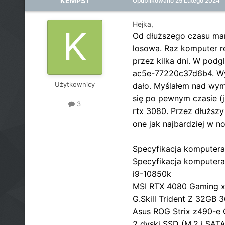
KEMPS1
Opublikowano
25 Lutego 2024
Hejka,
Od dłuższego czasu mam
losowa. Raz komputer re
przez kilka dni. W podg
ac5e-77220c37d6b4. Wym
Użytkownicy
dało. Myślałem nad wymi
się po pewnym czasie (j
3
rtx 3080. Przez dłuższ
one jak najbardziej w n
Specyfikacja komputera
Specyfikacja komputera
i9-10850k
MSI RTX 4080 Gaming x t
G.Skill Trident Z 32GB
Asus ROG Strix z490-e
2 dyski SSD (M.2 i SATA