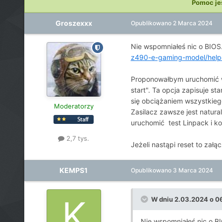
Pomoc je
Groszexxx
Opublikowano
2 Marca 2024
Nie wspomniałeś nic o BIOS.
z490-e-gaming-model/help
Proponowałbym uruchomić w
start". Ta opcja zapisuje s
się obciążaniem wszystkieg
Moderatorzy
Zasilacz zawsze jest natura
uruchomić test Linpack i kol
2,7 tys.
Jeżeli nastąpi reset to załąc
KEMPS1
Opublikowano
3 Marca 2024
W dniu 2.03.2024 o 0
Nie wspomniałeś nic o BI