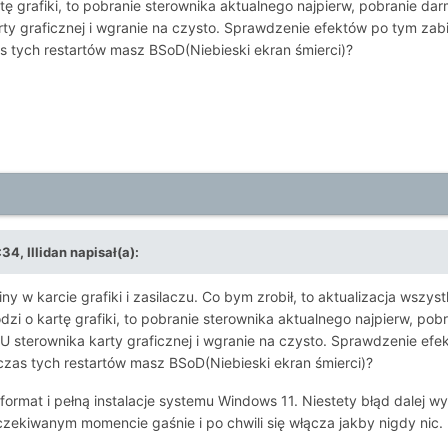
artę grafiki, to pobranie sterownika aktualnego najpierw, pobranie d
y graficznej i wgranie na czysto. Sprawdzenie efektów po tym zab
s tych restartów masz BSoD(Niebieski ekran śmierci)?
:34,
Illidan
napisał(a):
y w karcie grafiki i zasilaczu. Co bym zrobił, to aktualizacja wszys
hodzi o kartę grafiki, to pobranie sterownika aktualnego najpierw, p
 sterownika karty graficznej i wgranie na czysto. Sprawdzenie efe
czas tych restartów masz BSoD(Niebieski ekran śmierci)?
ormat i pełną instalacje systemu Windows 11. Niestety błąd dalej wys
czekiwanym momencie gaśnie i po chwili się włącza jakby nigdy nic