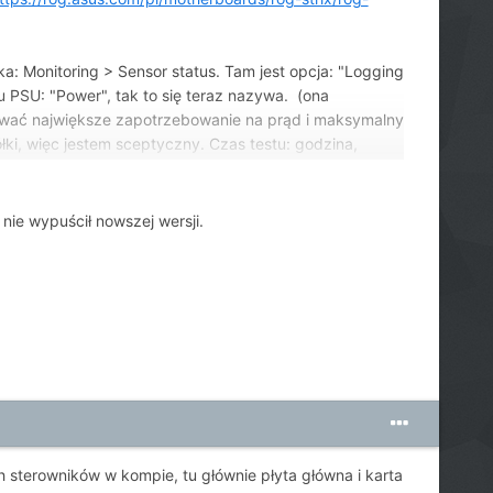
Monitoring > Sensor status. Tam jest opcja: "Logging
u PSU: "Power", tak to się teraz nazywa. (ona
dować największe zapotrzebowanie na prąd i maksymalny
ółki, więc jestem sceptyczny. Czas testu: godzina,
et na small).
ie wypuścił nowszej wersji.
ch sterowników w kompie, tu głównie płyta główna i karta