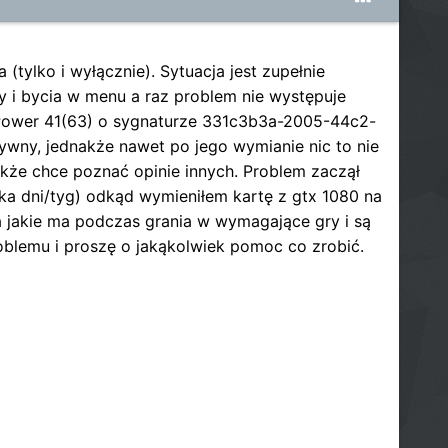
ylko i wyłącznie). Sytuacja jest zupełnie
y i bycia w menu a raz problem nie występuje
el Power 41(63) o sygnaturze 331c3b3a-2005-44c2-
wny, jednakże nawet po jego wymianie nic to nie
akże chce poznać opinie innych. Problem zaczął
lka dni/tyg) odkąd wymieniłem kartę z gtx 1080 na
 jakie ma podczas grania w wymagające gry i są
oblemu i proszę o jakąkolwiek pomoc co zrobić.