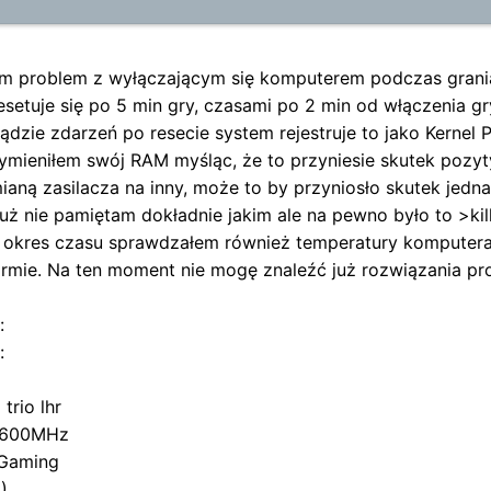
 problem z wyłączającym się komputerem podczas grania (t
setuje się po 5 min gry, czasami po 2 min od włączenia gr
lądzie zdarzeń po resecie system rejestruje to jako Kern
ieniłem swój RAM myśląc, że to przyniesie skutek pozyty
aną zasilacza na inny, może to by przyniosło skutek jedn
uż nie pamiętam dokładnie jakim ale na pewno było to >ki
y okres czasu sprawdzałem również temperatury komputera
ormie. Na ten moment nie mogę znaleźć już rozwiązania pr
:
:
rio lhr
 3600MHz
 Gaming
)