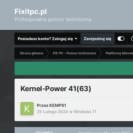
Fixitpc.pl
Profesjonalna pomoc techniczna
Posiadasz konto? Zaloguj się
Zarejestruj się
Strona główna
FIX PC - Pomoc techniczna
Platformy klienc
Kernel-Power 41(63)
Przez
KEMPS1
25 Lutego 2024
w
Windows 11