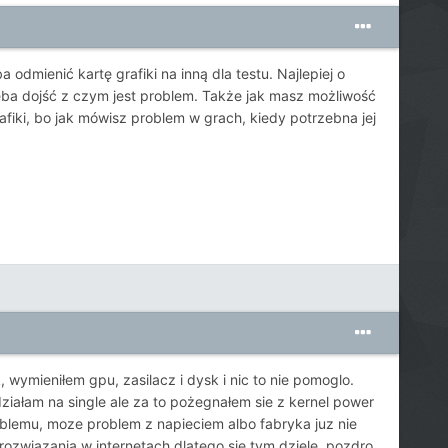
mienić kartę grafiki na inną dla testu. Najlepiej o
zeba dojść z czym jest problem. Także jak masz możliwość
afiki, bo jak mówisz problem w grach, kiedy potrzebna jej
 wymieniłem gpu, zasilacz i dysk i nic to nie pomoglo.
iałam na single ale za to pożegnałem sie z kernel power
lemu, moze problem z napieciem albo fabryka juz nie
 rozwiazania w internetach dlatego sie tym dziele. pozdro