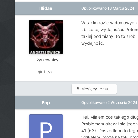
Illidan
Opublikowano
13 Marca 2024
W takim razie w domowych wa
zbliżonej wydajności. Potem
takiej podmiany, to to zrób
wydajność.
Użytkownicy
1 tys.
5 miesięcy temu...
Pop
Opublikowano
2 Września 2024
Hej. Miałem coś takiego dłu
Problemem okazał się jeden 
41 (63). Doszedlem do tego
wnikalem, moze na taki prod