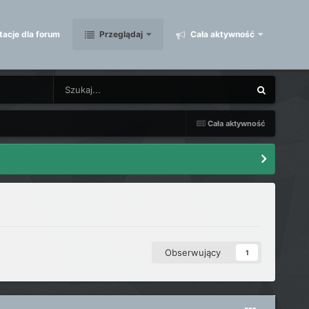
acje dla forum
Przeglądaj
Cała aktywność
Cała aktywność
Obserwujący
1