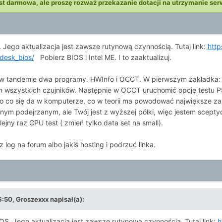
st darmowa, ale proszę rozważ przekazanie dotacji na utrzymanie ser
 Jego aktualizacja jest zawsze rutynową czynnością. Tutaj link:
http
desk_bios/
Pobierz BIOS i Intel ME. I to zaaktualizuj.
 tandemie dwa programy. HWInfo i OCCT. W pierwszym zakładka: Mon
tan wszystkich czujników. Następnie w OCCT uruchomić opcję testu P
o co się da w komputerze, co w teorii ma powodować największe zap
lnym podejrzanym, ale Twój jest z wyższej półki, więc jestem scept
ejny raz CPU test ( zmień tylko data set na small).
z log na forum albo jakiś hosting i podrzuć linka.
6:50,
Groszexxx
napisał(a):
OS. Jego aktualizacja jest zawsze rutynową czynnością. Tutaj link:
h