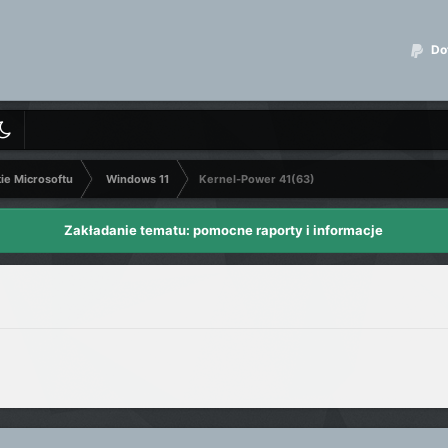
Dot
kie Microsoftu
Windows 11
Kernel-Power 41(63)
Zakładanie tematu: pomocne raporty i informacje