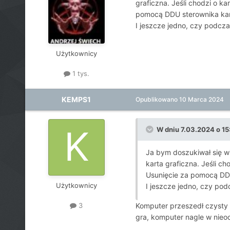
graficzna. Jeśli chodzi o k
pomocą DDU sterownika kart
I jeszcze jedno, czy podcza
Użytkownicy
1 tys.
KEMPS1
Opublikowano
10 Marca 2024
W dniu 7.03.2024 o 15
Ja bym doszukiwał się win
karta graficzna. Jeśli c
Usunięcie za pomocą DDU
Użytkownicy
I jeszcze jedno, czy pod
Komputer przeszedł czysty f
3
gra, komputer nagle w nieo