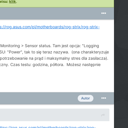
wisu:
klik
.
s://rog.asus.com/pl/motherboards/rog-strix/rog-strix-
itoring > Sensor status. Tam jest opcja: "Logging
SU: "Power", tak to się teraz nazywa. (ona charakteryzuje
otrzebowanie na prąd i maksymalny stres dla zasilacza).
yczny. Czas testu: godzina, półtora. Możesz następnie
Autor
ttps://rog.asus.com/pl/motherboards/rog-strix/rog-