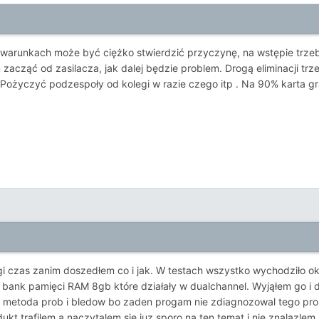
runkach może być ciężko stwierdzić przyczynę, na wstępie trzeba od
 zacząć od zasilacza, jak dalej będzie problem. Drogą eliminacji tr
. Pożyczyć podzespoły od kolegi w razie czego itp . Na 90% karta gr
gi czas zanim doszedłem co i jak. W testach wszystko wychodziło ok,
bank pamięci RAM 8gb które działały w dualchannel. Wyjąłem go i dz
 metoda prob i bledow bo zaden progam nie zdiagnozowal tego prob
ukt trafilem a naczytalem sie juz sporo na ten temat i nie znalazlem