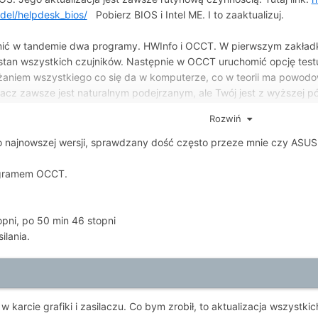
del/helpdesk_bios/
Pobierz BIOS i Intel ME. I to zaaktualizuj.
 w tandemie dwa programy. HWInfo i OCCT. W pierwszym zakładka: 
e stan wszystkich czujników. Następnie w OCCT uruchomić opcję test
ążaniem wszystkiego co się da w komputerze, co w teorii ma powo
silacz zawsze jest naturalnym podejrzanym, ale Twój jest z wyższej p
e uruchomić test Linpack i kolejny raz CPU test ( zmień tylko data s
Rozwiń
ałącz log na forum albo jakiś hosting i podrzuć linka.
o najnowszej wersji, sprawdzany dość często przeze mnie czy ASUS n
rogramem OCCT.
ni, po 50 min 46 stopni
ilania.
 karcie grafiki i zasilaczu. Co bym zrobił, to aktualizacja wszystki