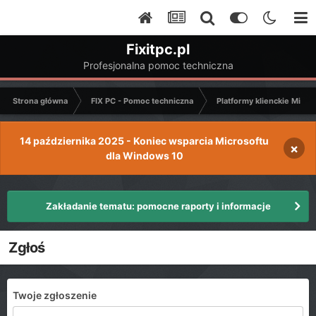
Fixitpc.pl
Profesjonalna pomoc techniczna
Strona główna
FIX PC - Pomoc techniczna
Platformy klienckie Micro
14 października 2025 - Koniec wsparcia Microsoftu
×
dla Windows 10
Zakładanie tematu: pomocne raporty i informacje
Zgłoś
Twoje zgłoszenie