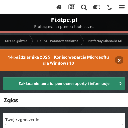
Fixitpc.pl
Profesjonalna pomoc techniczna
Strona główna
FIX PC - Pomoc techniczna
Platformy klienckie Micro
14 października 2025 - Koniec wsparcia Microsoftu
×
dla Windows 10
Zakładanie tematu: pomocne raporty i informacje
Zgłoś
Twoje zgłoszenie