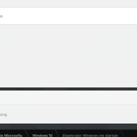
a.
onę.
kie Microsoftu
Windows 10
Eksplorator Windows nie startuje