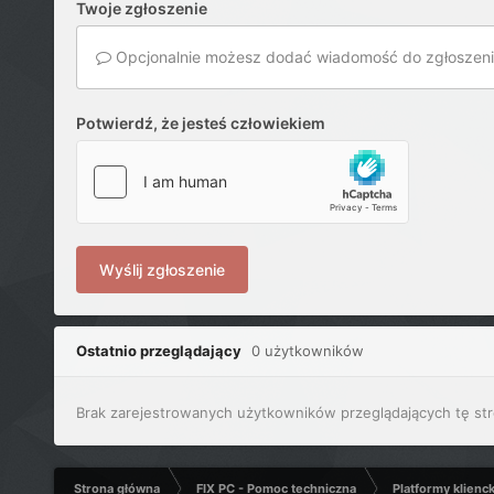
Twoje zgłoszenie
Opcjonalnie możesz dodać wiadomość do zgłoszeni
Potwierdź, że jesteś człowiekiem
Wyślij zgłoszenie
Ostatnio przeglądający
0 użytkowników
Brak zarejestrowanych użytkowników przeglądających tę str
Strona główna
FIX PC - Pomoc techniczna
Platformy klienc