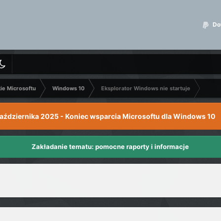
Dot
kie Microsoftu
Windows 10
Eksplorator Windows nie startuje
października 2025 - Koniec wsparcia Microsoftu dla Windows 10
Zakładanie tematu: pomocne raporty i informacje