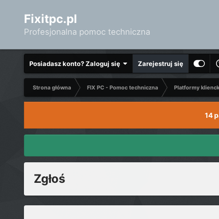
Fixitpc.pl
Profesjonalna pomoc techniczna
Posiadasz konto? Zaloguj się
Zarejestruj się
Strona główna
FIX PC - Pomoc techniczna
Platformy klienc
14 
Zgłoś