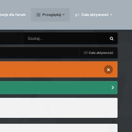
acje dla forum
Przeglądaj
Cała aktywność
Cała aktywność
×