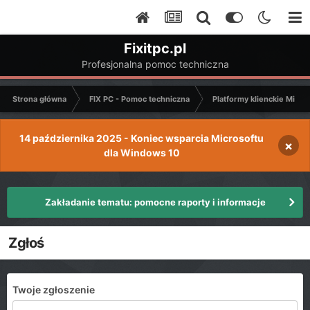
Fixitpc.pl
Profesjonalna pomoc techniczna
Strona główna
FIX PC - Pomoc techniczna
Platformy klienckie Micro
14 października 2025 - Koniec wsparcia Microsoftu
×
dla Windows 10
Zakładanie tematu: pomocne raporty i informacje
Zgłoś
Twoje zgłoszenie