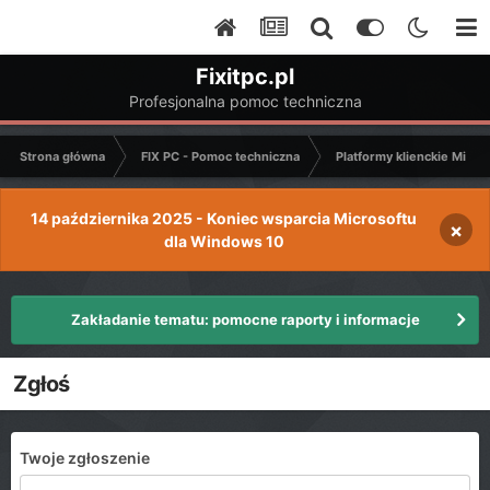
Fixitpc.pl
Profesjonalna pomoc techniczna
Strona główna
FIX PC - Pomoc techniczna
Platformy klienckie Micro
14 października 2025 - Koniec wsparcia Microsoftu
×
dla Windows 10
Zakładanie tematu: pomocne raporty i informacje
Zgłoś
Twoje zgłoszenie