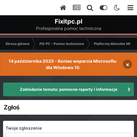
Fixitpc.pl
Profesjonalna pomoc techniczna
Strona główna
FIX PC - Pomoc techniczna
Platformy klienckie Micro
14 października 2025 - Koniec wsparcia Microsoftu
×
dla Windows 10
Zakładanie tematu: pomocne raporty i informacje
Zgłoś
Twoje zgłoszenie