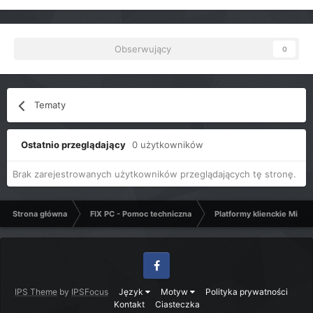
Obserwujący
0
Tematy
Ostatnio przeglądający
0 użytkowników
Brak zarejestrowanych użytkowników przeglądających tę stronę.
Strona główna
FIX PC - Pomoc techniczna
Platformy klienckie Micro
Facebook
IPS Theme
by
IPSFocus
Język
Motyw
Polityka prywatności
Kontakt
Ciasteczka