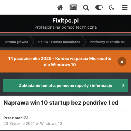
Fixitpc.pl
Profesjonalna pomoc techniczna
Strona główna
FIX PC - Pomoc techniczna
Platformy klienckie Micro
14 października 2025 - Koniec wsparcia Microsoftu
×
dla Windows 10
Zakładanie tematu: pomocne raporty i informacje
Naprawa win 10 startup bez pendrive I cd
Przez
mar173
23 Stycznia 2021
w
Windows 10