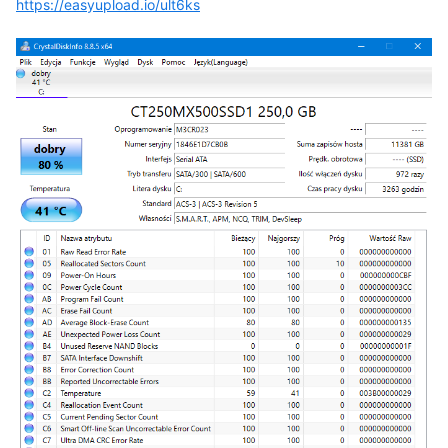
https://easyupload.io/ult6ks