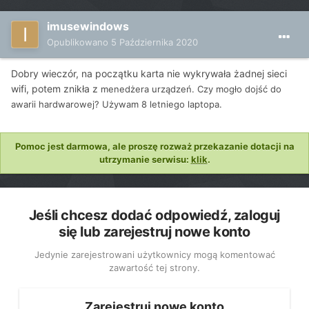
imusewindows
Opublikowano
5 Października 2020
Dobry wieczór, na początku karta nie wykrywała żadnej sieci
wifi, potem znikła z
menedżera urządzeń. Czy mogło dojść do
awarii hardwarowej? Używam 8 letniego laptopa.
Pomoc jest darmowa, ale proszę rozważ przekazanie dotacji na
utrzymanie serwisu:
klik
.
Jeśli chcesz dodać odpowiedź, zaloguj
się lub zarejestruj nowe konto
Jedynie zarejestrowani użytkownicy mogą komentować
zawartość tej strony.
Zarejestruj nowe konto