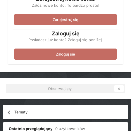
Załóż nowe konto. To bardzo proste!
Zarejestruj się
Zaloguj się
Posiadasz już konto? Zaloguj się poniżej.
Zaloguj się
Obserwujący
0
Tematy
Ostatnio przeglądający
0 użytkowników