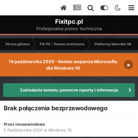
Fixitpc.pl
Profesjonalna pomoc techniczna
Strona główna
FIX PC - Pomoc techniczna
Platformy klienckie Micro
14 października 2025 - Koniec wsparcia Microsoftu
×
dla Windows 10
Zakładanie tematu: pomocne raporty i informacje
Brak połączenia bezprzewodowego
Przez
imusewindows
5 Października 2020
w
Windows 10