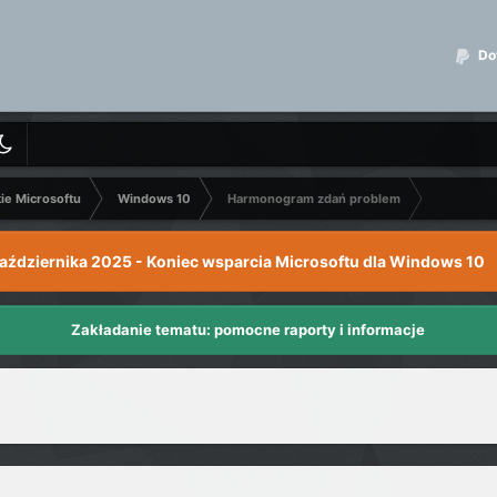
Dot
kie Microsoftu
Windows 10
Harmonogram zdań problem
października 2025 - Koniec wsparcia Microsoftu dla Windows 10
Zakładanie tematu: pomocne raporty i informacje