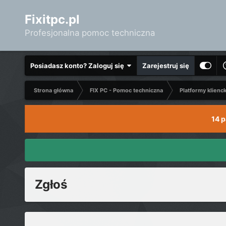
Fixitpc.pl
Profesjonalna pomoc techniczna
Posiadasz konto? Zaloguj się
Zarejestruj się
Strona główna
FIX PC - Pomoc techniczna
Platformy klienc
14 
Zgłoś