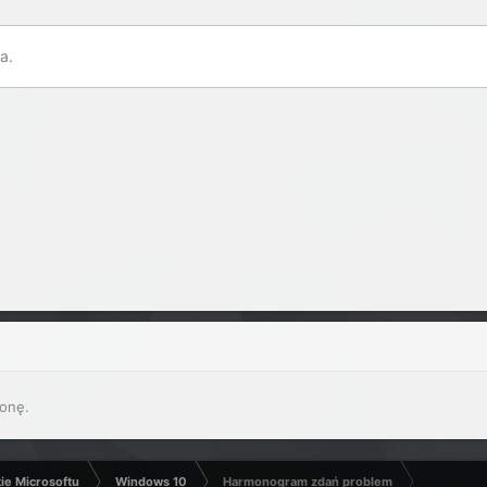
a.
onę.
kie Microsoftu
Windows 10
Harmonogram zdań problem