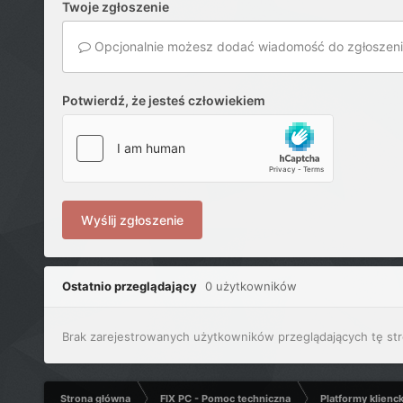
Twoje zgłoszenie
Opcjonalnie możesz dodać wiadomość do zgłoszeni
Potwierdź, że jesteś człowiekiem
Wyślij zgłoszenie
Ostatnio przeglądający
0 użytkowników
Brak zarejestrowanych użytkowników przeglądających tę str
Strona główna
FIX PC - Pomoc techniczna
Platformy klienc