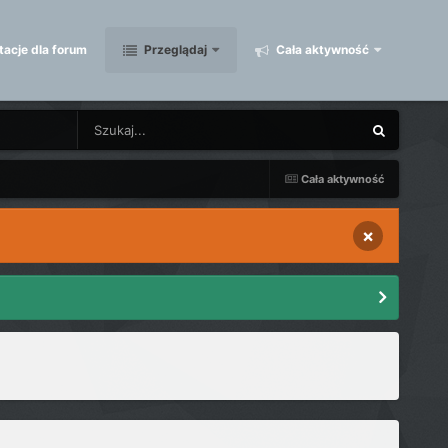
acje dla forum
Przeglądaj
Cała aktywność
Cała aktywność
×