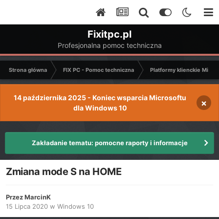
Fixitpc.pl
Profesjonalna pomoc techniczna
Strona główna
FIX PC - Pomoc techniczna
Platformy klienckie Micro
14 października 2025 - Koniec wsparcia Microsoftu
×
dla Windows 10
Zakładanie tematu: pomocne raporty i informacje
Zmiana mode S na HOME
Przez
MarcinK
15 Lipca 2020
w
Windows 10