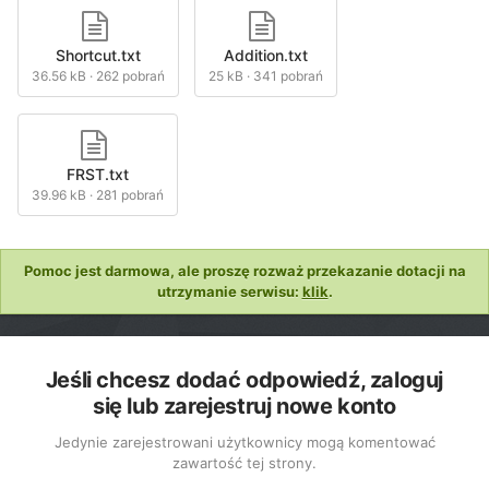
Shortcut.txt
Addition.txt
36.56 kB
·
262 pobrań
25 kB
·
341 pobrań
FRST.txt
39.96 kB
·
281 pobrań
Pomoc jest darmowa, ale proszę rozważ przekazanie dotacji na
utrzymanie serwisu:
klik
.
Jeśli chcesz dodać odpowiedź, zaloguj
się lub zarejestruj nowe konto
Jedynie zarejestrowani użytkownicy mogą komentować
zawartość tej strony.