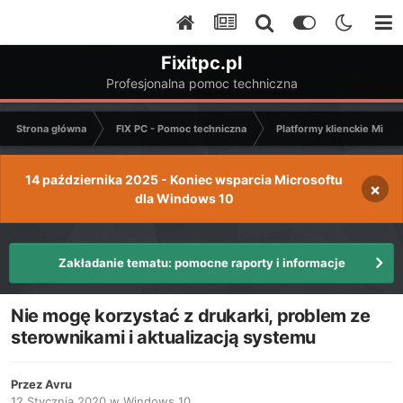
Fixitpc.pl
Profesjonalna pomoc techniczna
Strona główna
FIX PC - Pomoc techniczna
Platformy klienckie Micro
14 października 2025 - Koniec wsparcia Microsoftu
×
dla Windows 10
Zakładanie tematu: pomocne raporty i informacje
Nie mogę korzystać z drukarki, problem ze
sterownikami i aktualizacją systemu
Przez
Avru
12 Stycznia 2020
w
Windows 10