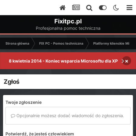
Fixitpc.pl
Profesjonalna pomoc techniczna
Strona główna
FIX PC - Pomoc techniczna
Platformy klienckie Micro
×
8 kwietnia 2014 - Koniec wsparcia Microsoftu dla XP
Zgłoś
Twoje zgłoszenie
Opcjonalnie możesz dodać wiadomość do zgłoszenia.
Potwierdź, że jesteś człowiekiem