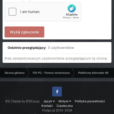
Wyślij zgłoszenie
Ostatnio przeglądający
0 użytkowników
Brak zarejestrowanych użytkowników przeglądających tę stronę.
Strona główna
FIX PC - Pomoc techniczna
Platformy klienckie Micro
Facebook
IPS Theme
by
IPSFocus
Język
Motyw
Polityka prywatności
Kontakt
Ciasteczka
Fixitpc.pl 2010-2026