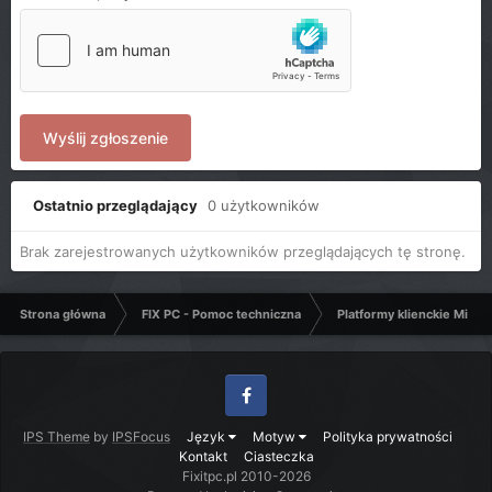
Wyślij zgłoszenie
Ostatnio przeglądający
0 użytkowników
Brak zarejestrowanych użytkowników przeglądających tę stronę.
Strona główna
FIX PC - Pomoc techniczna
Platformy klienckie Micro
Facebook
IPS Theme
by
IPSFocus
Język
Motyw
Polityka prywatności
Kontakt
Ciasteczka
Fixitpc.pl 2010-2026