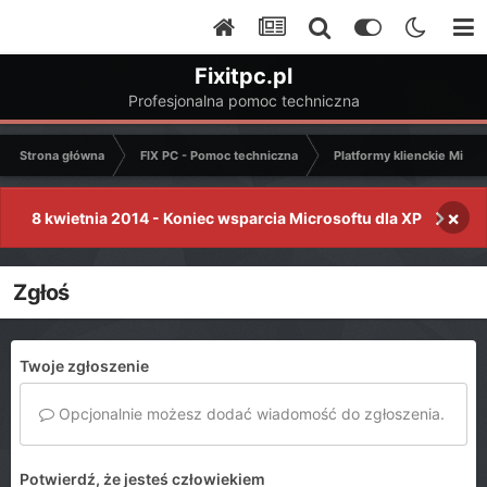
Fixitpc.pl
Profesjonalna pomoc techniczna
Strona główna
FIX PC - Pomoc techniczna
Platformy klienckie Micro
×
8 kwietnia 2014 - Koniec wsparcia Microsoftu dla XP
Zgłoś
Twoje zgłoszenie
Opcjonalnie możesz dodać wiadomość do zgłoszenia.
Potwierdź, że jesteś człowiekiem