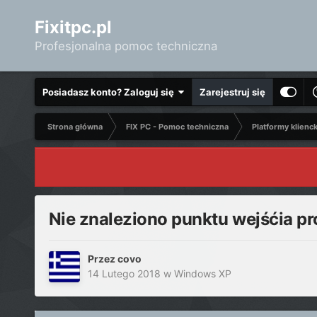
Fixitpc.pl
Profesjonalna pomoc techniczna
Posiadasz konto? Zaloguj się
Zarejestruj się
Strona główna
FIX PC - Pomoc techniczna
Platformy klienc
Nie znaleziono punktu wejśćia pro
Przez
covo
14 Lutego 2018
w
Windows XP