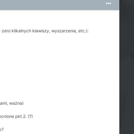
zero klikalnych klawiszy, wyszarzenia, etc.):
tami, ważna)
nione pkt.2. (?)
p?