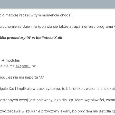
bo o metodę raczej w tym momencie chodzi]
chomienia daje info (pojawia sie także atrapa inerfejsu programu - 
ćia procedury "A" w bibliotece X.dll
 -> modules
ie nie ma
eksportu
"A"
 modules nie ma
importu
"A"
ięcie X.dll implikuje wrzask systemu, to biblioteka zwiazana z socke
tepnych wersji jest opiewany jako dla xp. Mam wątpliwości, wzmoc
ć zabawe w szukanie przyczyny awarii, bo program nie jest dla x