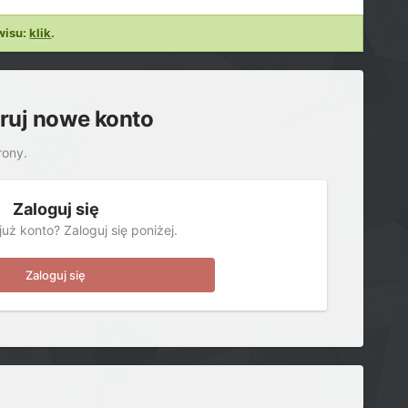
wisu:
klik
.
truj nowe konto
rony.
Zaloguj się
uż konto? Zaloguj się poniżej.
Zaloguj się