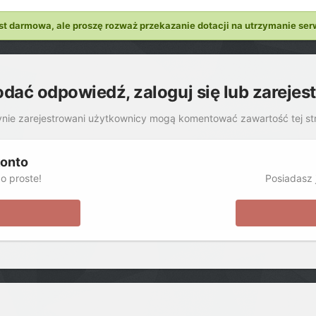
st darmowa, ale proszę rozważ przekazanie dotacji na utrzymanie ser
odać odpowiedź, zaloguj się lub zarejes
nie zarejestrowani użytkownicy mogą komentować zawartość tej st
konto
o proste!
Posiadasz j