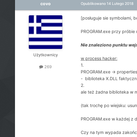
covo
Opublikowano
14 Lutego 2018
[posługuje sie symbolami, 
PROGRAM.exe przy próbie uru
Nie znaleziono punktu wejś
Użytkownicy
w process hacker:
1.
269
PROGRAM.exe -> properties
- biblioteka X.DLL faktyczn
2.
ale też żadna biblioteka w
(tak trochę po wiejsku: usun
PROGRAM.exe w każdej z dos
Czy na tym wypada zakończy