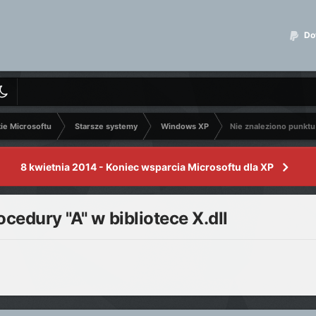
Dot
kie Microsoftu
Starsze systemy
Windows XP
Nie znaleziono punktu 
8 kwietnia 2014 - Koniec wsparcia Microsoftu dla XP
cedury "A" w bibliotece X.dll