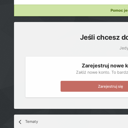
Pomoc je
Jeśli chcesz d
Jedy
Zarejestruj nowe 
Załóż nowe konto. To bardz
Zarejestruj się
Tematy