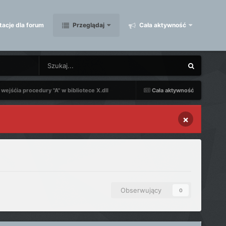
acje dla forum
Przeglądaj
Cała aktywność
wejśćia procedury "A" w bibliotece X.dll
Cała aktywność
×
Obserwujący
0