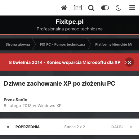
Fixitpc.pl
Profesjonalna pomoc techniczna
Strona główna
FIX PC - Pomoc techniczna
Platformy klienckie Micro
×
8 kwietnia 2014 - Koniec wsparcia Microsoftu dla XP
Dziwne zachowanie XP po złożeniu PC
Przez
Son1c
8 Lutego 2018
w
Windows XP
POPRZEDNIA
Strona 2 z 2
DALEJ