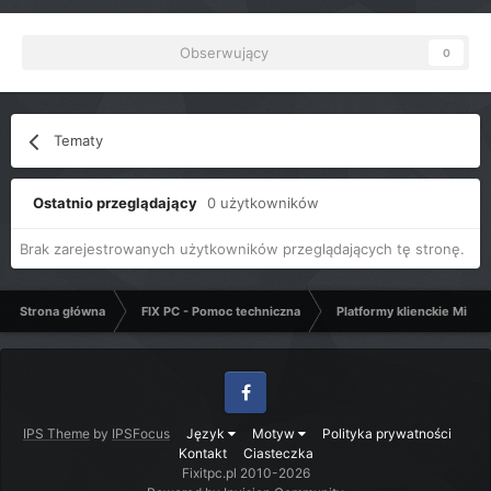
Obserwujący
0
Tematy
Ostatnio przeglądający
0 użytkowników
Brak zarejestrowanych użytkowników przeglądających tę stronę.
Strona główna
FIX PC - Pomoc techniczna
Platformy klienckie Micro
Facebook
IPS Theme
by
IPSFocus
Język
Motyw
Polityka prywatności
Kontakt
Ciasteczka
Fixitpc.pl 2010-2026