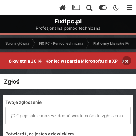
Fixitpc.pl
Profesjonalna pomoc techniczna
Strona główna
FIX PC - Pomoc techniczna
Platformy klienckie Micro
×
8 kwietnia 2014 - Koniec wsparcia Microsoftu dla XP
Zgłoś
Twoje zgłoszenie
Opcjonalnie możesz dodać wiadomość do zgłoszenia.
Potwierdź, że jesteś człowiekiem