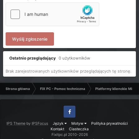
Wyślij zgłoszenie
Ostatnio przeglądający
0 użytkowników
Brak zarejestrowanych użytkowników przeglądających tę stronę.
Strona główna
FIX PC - Pomoc techniczna
Platformy klienckie Micro
Facebook
IPS Theme
by
IPSFocus
Język
Motyw
Polityka prywatności
Kontakt
Ciasteczka
Fixitpc.pl 2010-2026