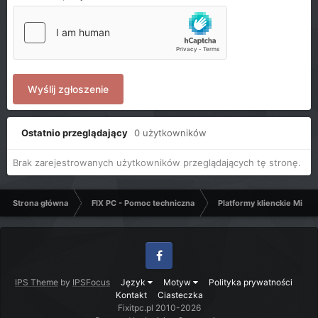
Wyślij zgłoszenie
Ostatnio przeglądający
0 użytkowników
Brak zarejestrowanych użytkowników przeglądających tę stronę.
Strona główna
FIX PC - Pomoc techniczna
Platformy klienckie Micro
Facebook
IPS Theme
by
IPSFocus
Język
Motyw
Polityka prywatności
Kontakt
Ciasteczka
Fixitpc.pl 2010-2026