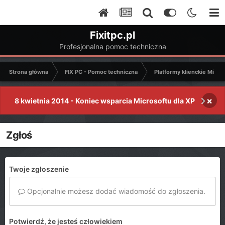
Fixitpc.pl
Profesjonalna pomoc techniczna
Strona główna
FIX PC - Pomoc techniczna
Platformy klienckie Micro
×
8 kwietnia 2014 - Koniec wsparcia Microsoftu dla XP
Zgłoś
Twoje zgłoszenie
Opcjonalnie możesz dodać wiadomość do zgłoszenia.
Potwierdź, że jesteś człowiekiem