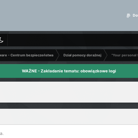
Dot
ware - Centrum bezpieczeństwa
Dział pomocy doraźnej
"Your personal 
WAŻNE - Zakładanie tematu: obowiązkowe logi
a.