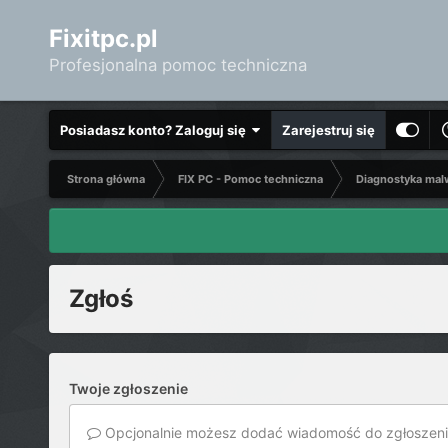
Fixitpc.pl
Profesjonalna pomoc techniczna
Posiadasz konto? Zaloguj się
Zarejestruj się
Strona główna
FIX PC - Pomoc techniczna
Diagnostyka mal
Zgłoś
Twoje zgłoszenie
Opcjonalnie możesz dodać wiadomość do zgłoszeni