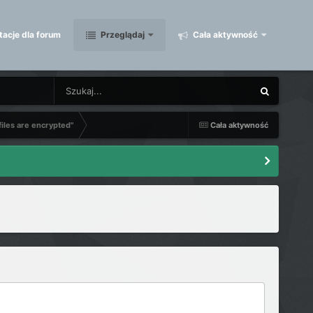
acje dla forum
Przeglądaj
Cała aktywność
files are encrypted"
Cała aktywność