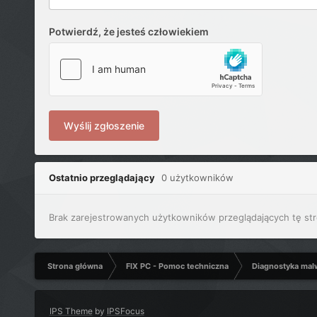
Potwierdź, że jesteś człowiekiem
Wyślij zgłoszenie
Ostatnio przeglądający
0 użytkowników
Brak zarejestrowanych użytkowników przeglądających tę str
Strona główna
FIX PC - Pomoc techniczna
Diagnostyka mal
IPS Theme
by
IPSFocus