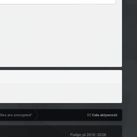
files are encrypted"
Cała aktywność
Fixitpc.pl 2010-2026