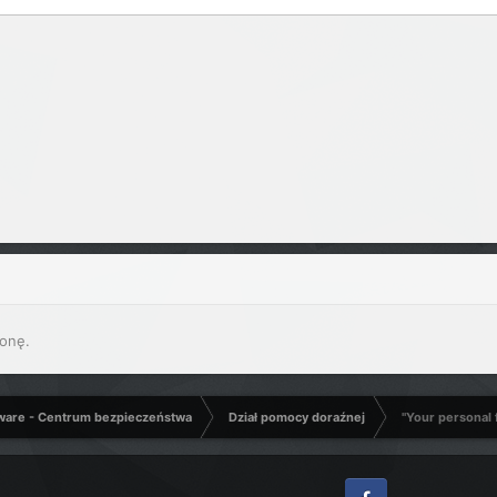
onę.
ware - Centrum bezpieczeństwa
Dział pomocy doraźnej
"Your personal 