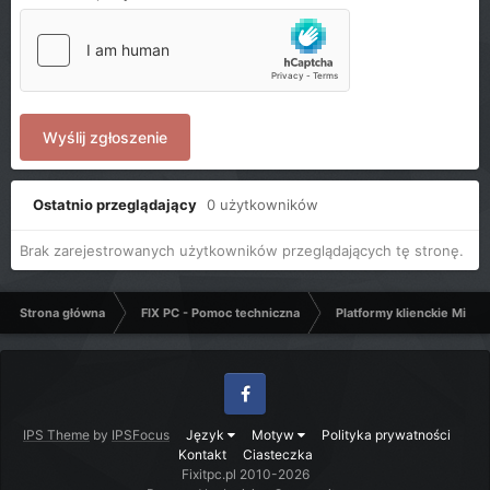
Wyślij zgłoszenie
Ostatnio przeglądający
0 użytkowników
Brak zarejestrowanych użytkowników przeglądających tę stronę.
Strona główna
FIX PC - Pomoc techniczna
Platformy klienckie Micro
Facebook
IPS Theme
by
IPSFocus
Język
Motyw
Polityka prywatności
Kontakt
Ciasteczka
Fixitpc.pl 2010-2026