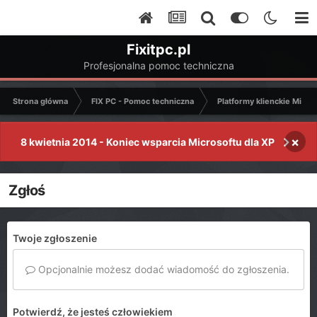
Fixitpc.pl
Profesjonalna pomoc techniczna
Strona główna
FIX PC - Pomoc techniczna
Platformy klienckie Micro
×
8 kwietnia 2014 - Koniec wsparcia Microsoftu dla XP
Zgłoś
Twoje zgłoszenie
Opcjonalnie możesz dodać wiadomość do zgłoszenia.
Potwierdź, że jesteś człowiekiem