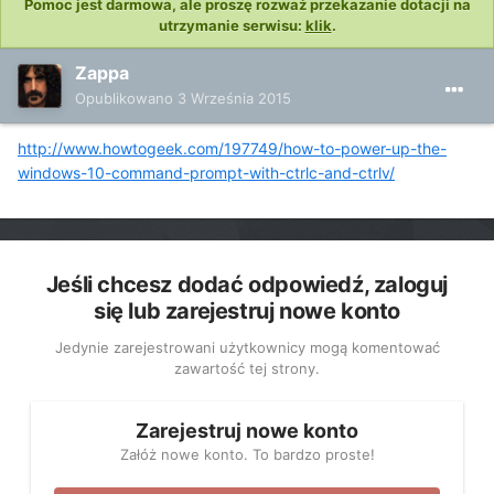
Pomoc jest darmowa, ale proszę rozważ przekazanie dotacji na
utrzymanie serwisu:
klik
.
Zappa
Opublikowano
3 Września 2015
http://www.howtogeek.com/197749/how-to-power-up-the-
windows-10-command-prompt-with-ctrlc-and-ctrlv/
Jeśli chcesz dodać odpowiedź, zaloguj
się lub zarejestruj nowe konto
Jedynie zarejestrowani użytkownicy mogą komentować
zawartość tej strony.
Zarejestruj nowe konto
Załóż nowe konto. To bardzo proste!