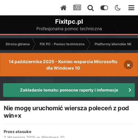
Fixitpc.pl
Profesjonalna pomoc techniczna
Strona główna
FIX PC - Pomoc techniczna
Platformy klienckie Micro
14 października 2025 - Koniec wsparcia Microsoftu
×
dla Windows 10
Zakładanie tematu: pomocne raporty i informacje
Nie mogę uruchomić wiersza poleceń z pod
win+x
Przez
atasuke
2 Września 2015
w
Windows 10