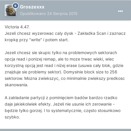
Groszexxx
Opublikowano
24 Sierpnia 2015
Victoria 4.47.
Jezeli chcesz wyzerowac caly dysk - Zakładka Scan i zaznacz
kropkę przy "write" i potem start.
Jezeli chcesz sie skupic tylko na problemowych sektorach
opcja read i ponizej remap, ale to moze trwac wieki, wiec
korzystną opcją jest read i niżej erase (usuwa cały blok, gdzie
znajduje sie problemy sektor). Domyslnie block size to 256
sektorow. Mozna zwiekszyc, co minimalnie zwiekszy predkosc
skanowania.
A zakładanie partycji z pominięciem badów bardzo rzadko
daje jakiekolwiek efekty. Jeżeli nie usunie ich zerowanie -
będzie tylko gorzej. I to systematycznie, często stosunkowo
szybko.