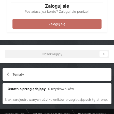
Zaloguj się
Posiadasz już konto? Zaloguj się poniżej.
Zaloguj się
Obserwujący
0
Tematy
Ostatnio przeglądający
0 użytkowników
Brak zarejestrowanych użytkowników przeglądających tę stronę.
Strona główna
FIX PC - Pomoc techniczna
Pozostałe zagadnienia k