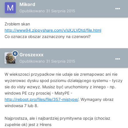
Mikord
Opublikowano
31 Sierpnia 2015
Zrobłem skan
http://www94.zippyshare.com/v/sXJLVDtd/file.html
Co oznacza obszar zaznaczony na czerwoni?
Groszexxx
Opublikowano
31 Sierpnia 2015
W wiekszosci przypadkow nie udaje sie zremapowac ani nie
wyzerowac dysku spod poziomu działającego systemu - tyczy
sie do visty wzwyz. Musisz być uruchomiony z innego - np.
windows PE czy prosciej - MistyPE -
http://reboot.pro/files/file/357-mistype/
. Wymagany obraz
windowsa 7 lub 8.
Najprostsza, ale i najbardziej prymitywna opcja (chociaz
zupelnie ok) jest z Hirens