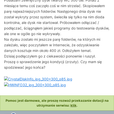
Posiadam zewnętrzny dysk twardy WC 500 GB. Ponad 2
miesiące temu coś zaczęło coś w nim strzelać. Skopiowałem
parę najważniejszych folderów. Następnego dnia dysk nie
został wykryty przez system, świeciła się tylko na nim dioda
kontrolna, ale dysk nie startował. Próbowałem odłączać /
podłączać, ściągnąłem jakieś programy do testowania dysków,
ale one w ogóle go nie wykrywały.
Na dysku zostało mi jeszcze parę folderów, na których mi
zależało, więc poczytałem w Internecie, że odzyskiwanie
danych kosztuje min około 400 zł. Odłożyłem temat.
Dzisiaj podłączyłem go z ciekawości ponownie i ruszył.
Proszę o sprawdzenie jego kondycji (zrzuty). Czy mam się
spodziewać jego końca?
Pomoc jest darmowa, ale proszę rozważ przekazanie dotacji na
utrzymanie serwisu:
klik
.