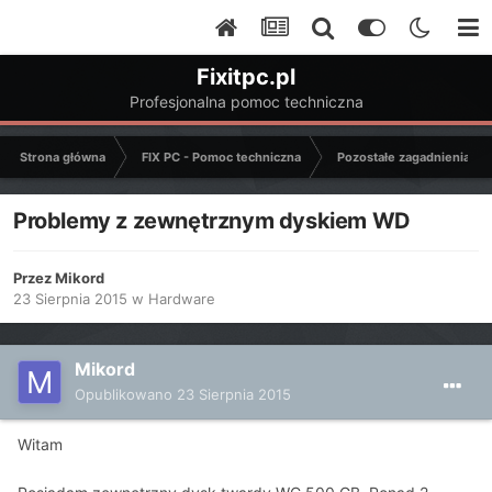
Fixitpc.pl
Profesjonalna pomoc techniczna
Strona główna
FIX PC - Pomoc techniczna
Pozostałe zagadnienia k
Problemy z zewnętrznym dyskiem WD
Przez
Mikord
23 Sierpnia 2015
w
Hardware
Mikord
Opublikowano
23 Sierpnia 2015
Witam