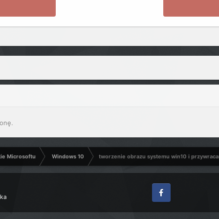
onę.
kie Microsoftu
Windows 10
tworzenie obrazu systemu win10 i przywraca
zka
Facebook