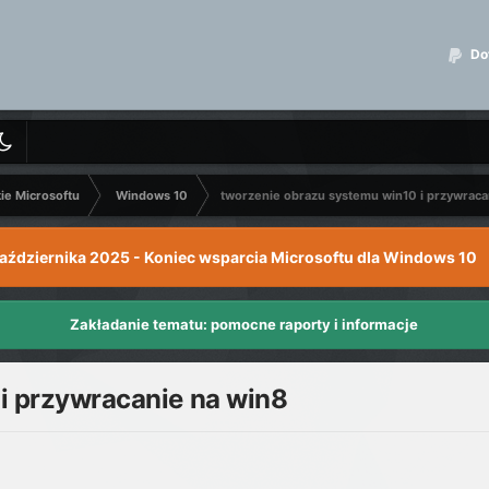
Dot
kie Microsoftu
Windows 10
tworzenie obrazu systemu win10 i przywraca
października 2025 - Koniec wsparcia Microsoftu dla Windows 10
Zakładanie tematu: pomocne raporty i informacje
i przywracanie na win8