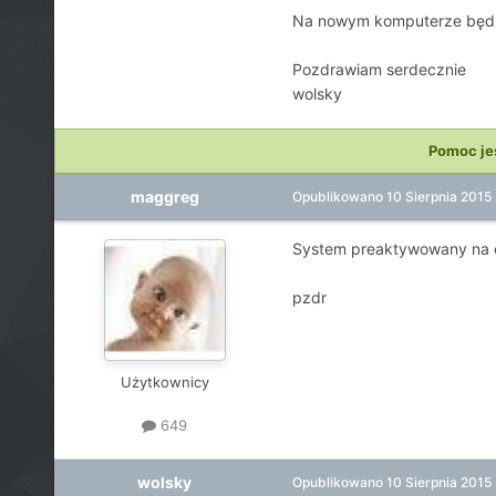
Na nowym komputerze będzie
Pozdrawiam serdecznie
wolsky
Pomoc je
maggreg
Opublikowano
10 Sierpnia 2015
System preaktywowany na o
pzdr
Użytkownicy
649
wolsky
Opublikowano
10 Sierpnia 2015