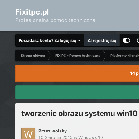
Fixitpc.pl
Profesjonalna pomoc techniczna
Posiadasz konto? Zaloguj się
Zarejestruj się
Strona główna
FIX PC - Pomoc techniczna
Platformy klienc
14 
tworzenie obrazu systemu win10 
Przez
wolsky
10 Sierpnia 2015
w
Windows 10