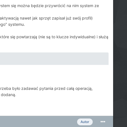
system się można będzie przywrócić na nim system ze
tywacją nawet jak sprzęt zapisał już swój profil)
ego" systemu.
óre się powtarzają (nie są to klucze indywidualne) i służą
li trzeba było zadawać pytania przed całą operacją,
ć dodaną.
Autor