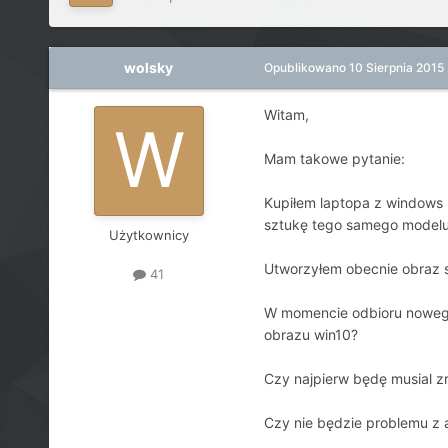
wolsky
Opublikowano
10 Sierpnia 2015
Witam,
Mam takowe pytanie:
Kupiłem laptopa z windows 
sztukę tego samego modelu
Użytkownicy
Utworzyłem obecnie obraz s
41
W momencie odbioru nowego
obrazu win10?
Czy najpierw będę musial z
Czy nie będzie problemu z 