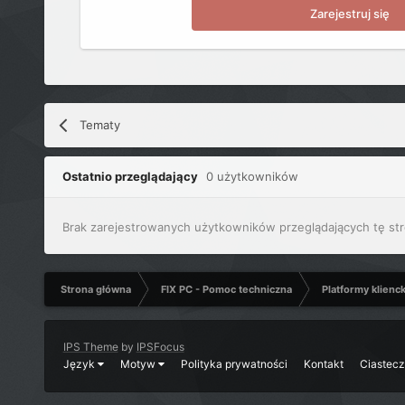
Zarejestruj się
Tematy
Ostatnio przeglądający
0 użytkowników
Brak zarejestrowanych użytkowników przeglądających tę str
Strona główna
FIX PC - Pomoc techniczna
Platformy klienc
IPS Theme
by
IPSFocus
Język
Motyw
Polityka prywatności
Kontakt
Ciastec