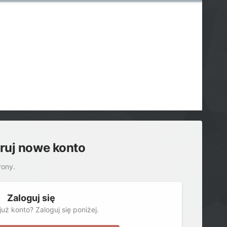
truj nowe konto
rony.
Zaloguj się
uż konto? Zaloguj się poniżej.