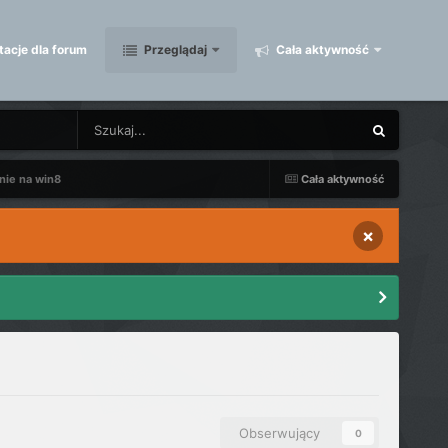
acje dla forum
Przeglądaj
Cała aktywność
nie na win8
Cała aktywność
×
Obserwujący
0