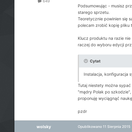
649
Podsumowując - musisz prze
starego sprzetu.
Teoretycznie powinien się s
polecam zrobić kopię pliku
Klucz produktu na razie nie
raczej do wyboru edycji przy
Cytat
Instalacja, konfiguracja 
Tutaj niestety można sypać 
"mądry Polak po szkodzie", "
proponuję wyciągnąć naukę z
pzdr
wolsky
Opublikowano
11 Sierpnia 2015