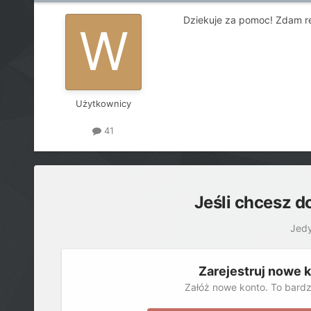
Dziekuje za pomoc! Zdam re
Użytkownicy
41
Jeśli chcesz d
Jedy
Zarejestruj nowe 
Załóż nowe konto. To bardz