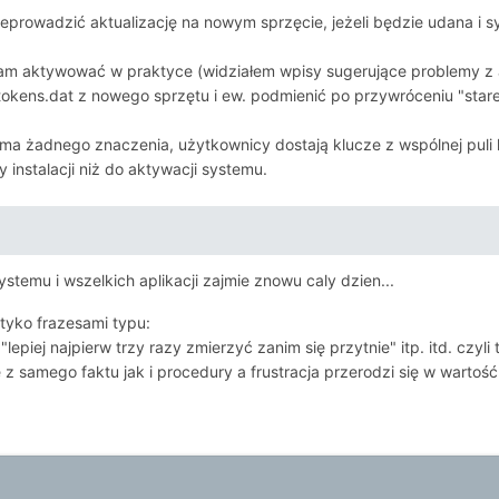
prowadzić aktualizację na nowym sprzęcie, jeżeli będzie udana i 
am aktywować w praktyce (widziałem wpisy sugerujące problemy z ak
 tokens.dat z nowego sprzętu i ew. podmienić po przywróceniu "star
 ma żadnego znaczenia, użytkownicy dostają klucze z wspólnej puli kt
 instalacji niż do aktywacji systemu.
systemu i wszelkich aplikacji zajmie znowu caly dzien...
tyko frazesami typu:
lepiej najpierw trzy razy zmierzyć zanim się przytnie" itp. itd. czy
 samego faktu jak i procedury a frustracja przerodzi się w wartoś