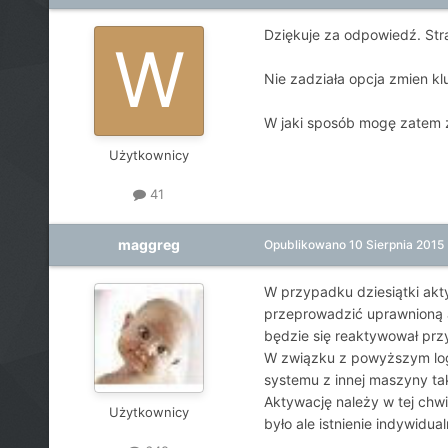
Dziękuje za odpowiedź. Str
Nie zadziała opcja zmien k
W jaki sposób mogę zatem zr
Użytkownicy
41
maggreg
Opublikowano
10 Sierpnia 2015
W przypadku dziesiątki akty
przeprowadzić uprawnioną ak
będzie się reaktywował przy
W związku z powyższym logi
systemu z innej maszyny ta
Aktywację należy w tej chw
Użytkownicy
było ale istnienie indywidua