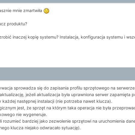
asznie mnie zmartwiła
lucz produktu?
obić inaczej kopię systemu? Instalacja, konfiguracja systemu i wszel
wacja sprowadza się do zapisania profilu sprzętowego na serwerze MS
tualizację, jeżeli aktualizacja była uprawniona serwer zapamięta pro
 każdej następnej instalacji (nie potrzeba nawet klucza).
cznym jest, że sprzęt na którym taka operacja nie była przeprowa
kowego nie wygeneruje.
ili rozumieć bardziej jako zezwolenie sprzętowi na uruchomienia da
lnego klucza niejako odwracało sytuację).