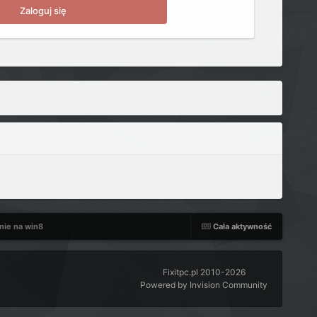
Zaloguj się
nie na win8
Cała aktywność
Fixitpc.pl 2010-2026
Powered by Invision Community