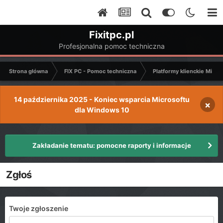
Fixitpc.pl
Profesjonalna pomoc techniczna
Strona główna
FIX PC - Pomoc techniczna
Platformy klienckie Micro
14 października 2025 - Koniec wsparcia Microsoftu
×
dla Windows 10
Zakładanie tematu: pomocne raporty i informacje
Zgłoś
Twoje zgłoszenie