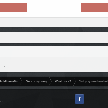
onę.
kie Microsoftu
Starsze systemy
Windows XP
Błąd przy uruchamiani
zka
Facebook