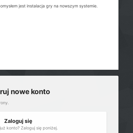
mysłem jest instalacja gry na nowszym systemie.
truj nowe konto
rony.
Zaloguj się
uż konto? Zaloguj się poniżej.