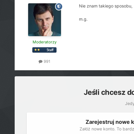
Nie znam takiego sposobu, 
m.g.
Moderatorzy
991
Jeśli chcesz d
Jedy
Zarejestruj nowe 
Załóż nowe konto. To bardz