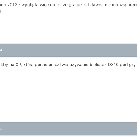
opada 2012 - wygląda więc na to, że gra już od dawna nie ma wsparci
e.
14
akby na XP, która ponoć umożliwia używanie bibliotek DX10 pod gry 
4