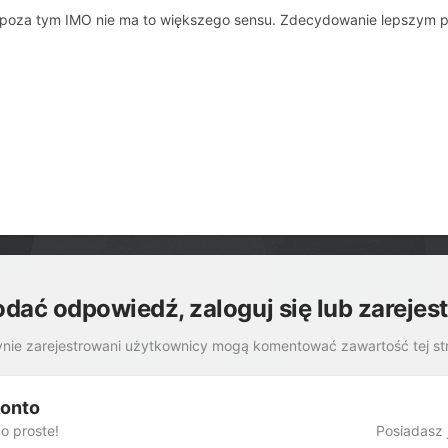
poza tym IMO nie ma to większego sensu. Zdecydowanie lepszym po
odać odpowiedź, zaloguj się lub zarejes
nie zarejestrowani użytkownicy mogą komentować zawartość tej st
konto
o proste!
Posiadasz j