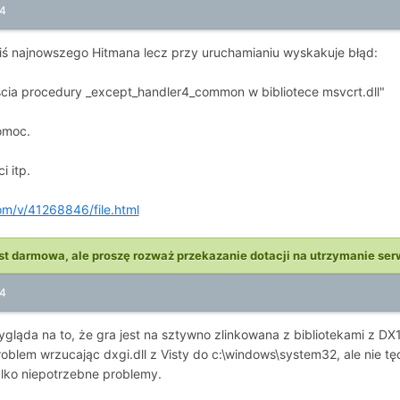
14
iś najnowszego Hitmana lecz przy uruchamianiu wyskakuje błąd:
ścia procedury _except_handler4_common w bibliotece msvcrt.dll"
omoc.
i itp.
m/v/41268846/file.html
st darmowa, ale proszę rozważ przekazanie dotacji na utrzymanie ser
14
gląda na to, że gra jest na sztywno zlinkowana z bibliotekami z D
blem wrzucając dxgi.dll z Visty do c:\windows\system32, ale nie tę
lko niepotrzebne problemy.