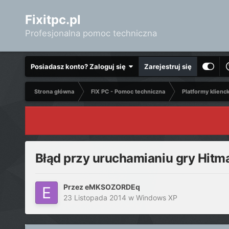
Fixitpc.pl
Profesjonalna pomoc techniczna
Posiadasz konto? Zaloguj się
Zarejestruj się
Strona główna
FIX PC - Pomoc techniczna
Platformy klienc
Błąd przy uruchamianiu gry Hitm
Przez
eMKSOZORDEq
23 Listopada 2014
w
Windows XP