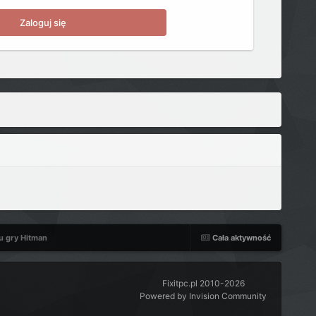
Zaloguj się
u gry Hitman
Cała aktywność
Fixitpc.pl 2010-2026
Powered by Invision Community