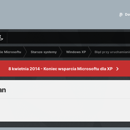
Dot
kie Microsoftu
Starsze systemy
Windows XP
Błąd przy uruchamiani
8 kwietnia 2014 - Koniec wsparcia Microsoftu dla XP
an