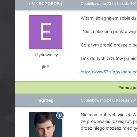
eMKSOZORDEq
Opublikowano
23 Listopada 20
Witam, ściągnąłem sobie dz
"Nie znaleziono punktu wej
Co z tym zrobić proszę o p
Użytkownicy
Link do tych zrzutów pamięc
6
http://www57.zippyshare.co
Pomoc je
mgrzeg
Opublikowano
24 Listopada 20
Nie mam dobrych wieści. Wy
że próbowałeś rozwiązać pro
przez niego możesz mieć ty