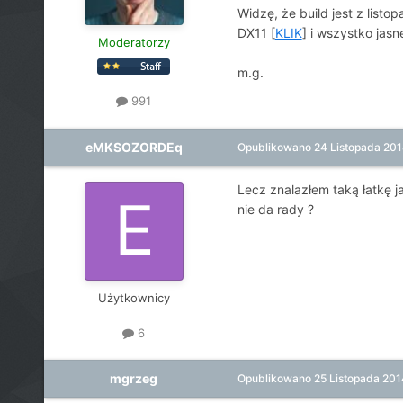
Widzę, że build jest z list
DX11 [
KLIK
] i wszystko jasn
Moderatorzy
m.g.
991
eMKSOZORDEq
Opublikowano
24 Listopada 20
Lecz znalazłem taką łatkę j
nie da rady ?
Użytkownicy
6
mgrzeg
Opublikowano
25 Listopada 201