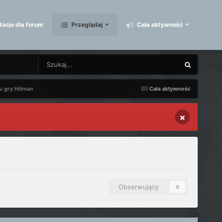
acje dla forum
Przeglądaj
Cała aktywność
u gry Hitman
Cała aktywność
×
Obserwujący
0