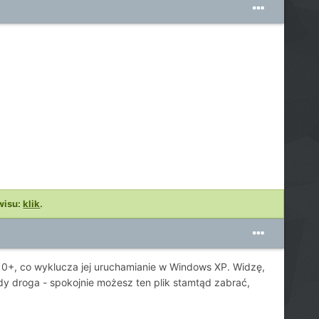
wisu:
klik
.
X10+, co wyklucza jej uruchamianie w Windows XP. Widzę,
dy droga - spokojnie możesz ten plik stamtąd zabrać,