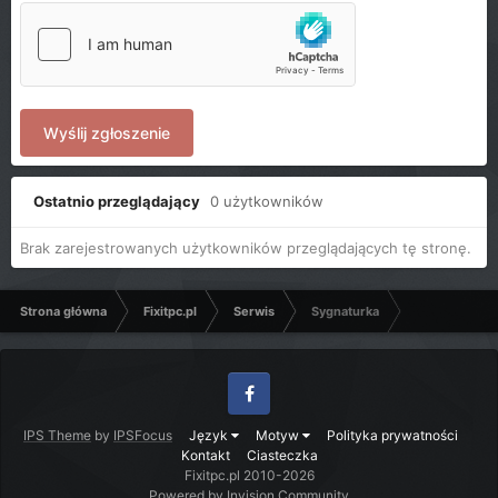
Wyślij zgłoszenie
Ostatnio przeglądający
0 użytkowników
Brak zarejestrowanych użytkowników przeglądających tę stronę.
Strona główna
Fixitpc.pl
Serwis
Sygnaturka
Facebook
IPS Theme
by
IPSFocus
Język
Motyw
Polityka prywatności
Kontakt
Ciasteczka
Fixitpc.pl 2010-2026
Powered by Invision Community