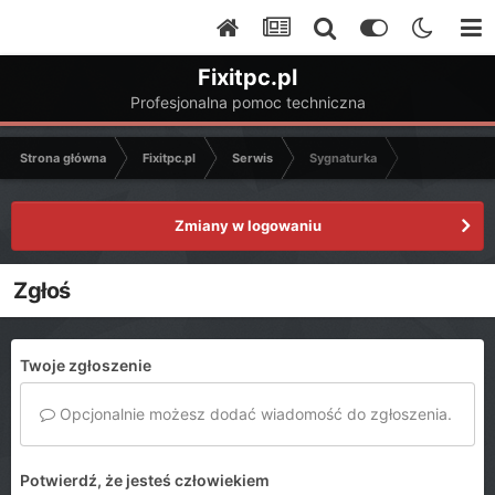
Fixitpc.pl
Profesjonalna pomoc techniczna
Strona główna
Fixitpc.pl
Serwis
Sygnaturka
Zmiany w logowaniu
Zgłoś
Twoje zgłoszenie
Opcjonalnie możesz dodać wiadomość do zgłoszenia.
Potwierdź, że jesteś człowiekiem