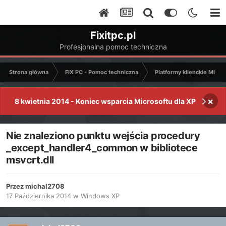
Fixitpc.pl
Profesjonalna pomoc techniczna
Strona główna
FIX PC - Pomoc techniczna
Platformy klienckie Micro
×
8 kwietnia 2014 - Koniec wsparcia Microsoftu dla XP
Nie znaleziono punktu wejścia procedury
_except_handler4_common w bibliotece
msvcrt.dll
Przez
michal2708
17 Października 2014
w
Windows XP