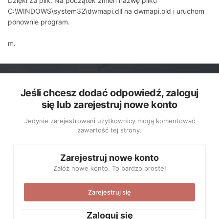
Dzięki za plik. Na początek zmień nazwę pliku
C:\WINDOWS\system32\dwmapi.dll na dwmapi.old i uruchom
ponownie program.
m.
Jeśli chcesz dodać odpowiedź, zaloguj
się lub zarejestruj nowe konto
Jedynie zarejestrowani użytkownicy mogą komentować
zawartość tej strony.
Zarejestruj nowe konto
Załóż nowe konto. To bardzo proste!
Zarejestruj się
Zaloguj się