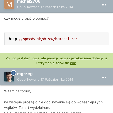
michal2708
Opublikowano
17 Października 2014
czy mogę prosić o pomoc?
http
:
//speedy.sh/dC7ew/hamachi.rar
Pomoc jest darmowa, ale proszę rozważ przekazanie dotacji na
utrzymanie serwisu:
klik
.
mgrzeg
Opublikowano
17 Października 2014
Witam na forum,
na wstępie proszę o nie dopisywanie się do wcześniejszych
wątków. Temat wydzieliłem.