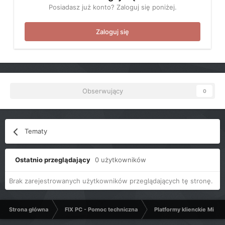
Posiadasz już konto? Zaloguj się poniżej.
Zaloguj się
Obserwujący
0
Tematy
Ostatnio przeglądający
0 użytkowników
Brak zarejestrowanych użytkowników przeglądających tę stronę.
Strona główna
FIX PC - Pomoc techniczna
Platformy klienckie Micro