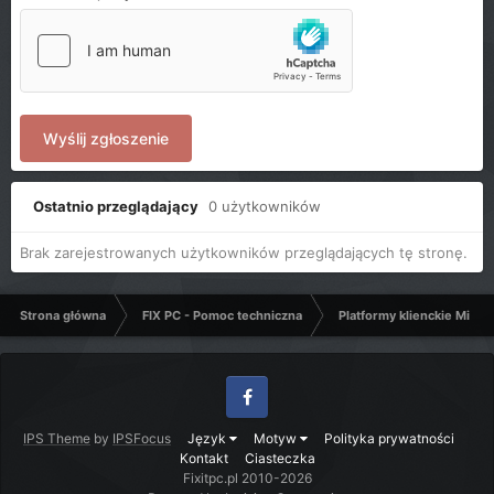
Wyślij zgłoszenie
Ostatnio przeglądający
0 użytkowników
Brak zarejestrowanych użytkowników przeglądających tę stronę.
Strona główna
FIX PC - Pomoc techniczna
Platformy klienckie Micro
Facebook
IPS Theme
by
IPSFocus
Język
Motyw
Polityka prywatności
Kontakt
Ciasteczka
Fixitpc.pl 2010-2026