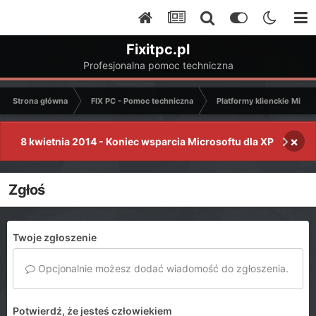
Fixitpc.pl
Profesjonalna pomoc techniczna
Strona główna
FIX PC - Pomoc techniczna
Platformy klienckie Micro
×
8 kwietnia 2014 - Koniec wsparcia Microsoftu dla XP
Zgłoś
Twoje zgłoszenie
Opcjonalnie możesz dodać wiadomość do zgłoszenia.
Potwierdź, że jesteś człowiekiem